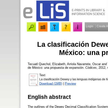
Login
Create 
La clasificación Dew
México: una p
Tecuatl Quechol, Elizabeth
,
Arriola Navarrete, Oscar
and
de México: una propuesta de expansión.
Códices
, 2012, 
Text
La clasificación Dewey y las lenguas indígenas de
Download (1MB)
|
Preview
English abstract
The outlines of the Dewey Decimal Classification System 