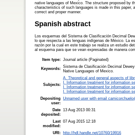
native languages of Mexico. The structure proposed by thi
characteristics of such languages is made in this paper, 
correct and proper manner.
Spanish abstract
Los esquemas del Sistema de Clasificación Decimal Dewe
lo que respecta a las lenguas indígenas de México. La e
razón por la cual en este trabajo se realiza un estudio d
al esquema para que se vean expresadas de manera corr
Item type:
Journal article (Paginated)
Sistema de Clasificación Decimal Dewey
Keywords:
Native Languages of Mexico.
A. Theoretical and general aspects of libr
I. Information treatment for information s
Subjects:
I. Information treatment for information s
I. Information treatment for information s
Depositing
Unnamed user with email
camicorchuelo
user:
Date
13 Aug 2013 00:31
deposited:
Last
07 Aug 2015 12:18
modified:
URI:
http://hdl.handle.net/10760/19916