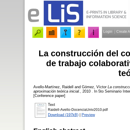
Login
Create 
La construcción del c
de trabajo colaborat
teó
Avello-Martínez, Raidell
and
Gómez, Víctor
La construcci
aproximación teórica inicial.
, 2010 . In 5to Seminario Int
[Conference paper]
Text
Raidell-Avello-DocenciaUniv2010.pdf
Download (197kB)
|
Preview