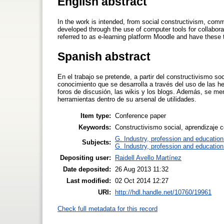
English abstract
In the work is intended, from social constructivism, comm
developed through the use of computer tools for collabora
referred to as e-learning platform Moodle and have these to
Spanish abstract
En el trabajo se pretende, a partir del constructivismo so
conocimiento que se desarrolla a través del uso de las he
foros de discusión, las wikis y los blogs. Además, se m
herramientas dentro de su arsenal de utilidades.
Item type:
Conference paper
Keywords:
Constructivismo social, aprendizaje c
G. Industry, profession and education
Subjects:
G. Industry, profession and education
Depositing user:
Raidell Avello Martínez
Date deposited:
26 Aug 2013 11:32
Last modified:
02 Oct 2014 12:27
URI:
http://hdl.handle.net/10760/19961
Check full metadata for this record