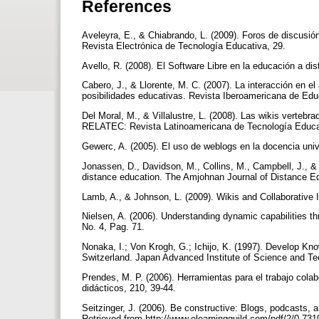
References
Aveleyra, E., & Chiabrando, L. (2009). Foros de discusión
Revista Electrónica de Tecnología Educativa, 29.
Avello, R. (2008). El Software Libre en la educación a di
Cabero, J., & Llorente, M. C. (2007). La interacción en e
posibilidades educativas. Revista Iberoamericana de Edu
Del Moral, M., & Villalustre, L. (2008). Las wikis vertebr
RELATEC: Revista Latinoamericana de Tecnología Educat
Gewerc, A. (2005). El uso de weblogs en la docencia univ
Jonassen, D., Davidson, M., Collins, M., Campbell, J., 
distance education. The Amjohnan Journal of Distance Ed
Lamb, A., & Johnson, L. (2009). Wikis and Collaborative I
Nielsen, A. (2006). Understanding dynamic capabilities
No. 4, Pag. 71.
Nonaka, I.; Von Krogh, G.; Ichijo, K. (1997). Develop Kno
Switzerland. Japan Advanced Institute of Science and Te
Prendes, M. P. (2006). Herramientas para el trabajo col
didácticos, 210, 39-44.
Seitzinger, J. (2006). Be constructive: Blogs, podcasts, a
Retrieved from http://www.elearningguild.com/pdf/2/0 7