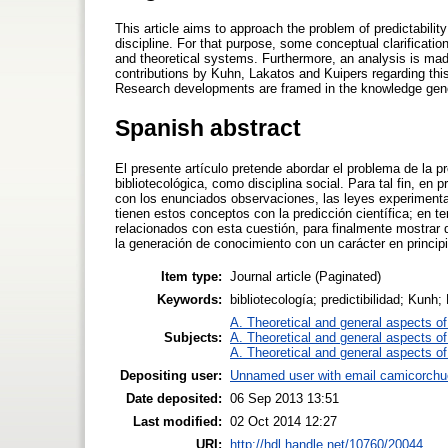
This article aims to approach the problem of predictabilit
discipline. For that purpose, some conceptual clarificati
and theoretical systems. Furthermore, an analysis is made
contributions by Kuhn, Lakatos and Kuipers regarding this 
Research developments are framed in the knowledge genera
Spanish abstract
El presente artículo pretende abordar el problema de la pre
bibliotecológica, como disciplina social. Para tal fin, en
con los enunciados observaciones, las leyes experimental
tienen estos conceptos con la predicción científica; en t
relacionados con esta cuestión, para finalmente mostrar 
la generación de conocimiento con un carácter en princip
Item type:
Journal article (Paginated)
Keywords:
bibliotecología; predictibilidad; Kunh;
A. Theoretical and general aspects of 
Subjects:
A. Theoretical and general aspects of 
A. Theoretical and general aspects of 
Depositing user:
Unnamed user with email
camicorch
Date deposited:
06 Sep 2013 13:51
Last modified:
02 Oct 2014 12:27
URI:
http://hdl.handle.net/10760/20044