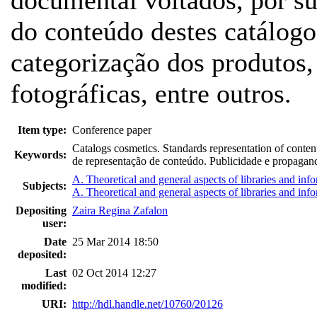
do conteúdo destes catálogo
categorização dos produtos, 
fotográficas, entre outros.
Item type:
Conference paper
Catalogs cosmetics. Standards representation of conten
Keywords:
de representação de conteúdo. Publicidade e propagan
A. Theoretical and general aspects of libraries and inf
Subjects:
A. Theoretical and general aspects of libraries and inf
Depositing
Zaira Regina Zafalon
user:
Date
25 Mar 2014 18:50
deposited:
Last
02 Oct 2014 12:27
modified:
URI:
http://hdl.handle.net/10760/20126