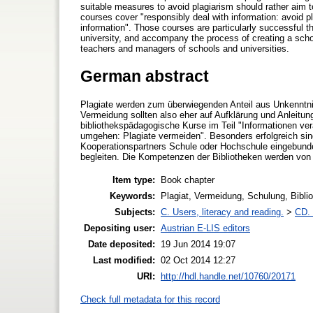
suitable measures to avoid plagiarism should rather aim t
courses cover "responsibly deal with information: avoid pl
information". Those courses are particularly successful th
university, and accompany the process of creating a scho
teachers and managers of schools and universities.
German abstract
Plagiate werden zum überwiegenden Anteil aus Unkenntn
Vermeidung sollten also eher auf Aufklärung und Anleitu
bibliothekspädagogische Kurse im Teil "Informationen ve
umgehen: Plagiate vermeiden". Besonders erfolgreich sind
Kooperationspartners Schule oder Hochschule eingebunde
begleiten. Die Kompetenzen der Bibliotheken werden von
Item type:
Book chapter
Keywords:
Plagiat, Vermeidung, Schulung, Bibliot
Subjects:
C. Users, literacy and reading.
>
CD. 
Depositing user:
Austrian E-LIS editors
Date deposited:
19 Jun 2014 19:07
Last modified:
02 Oct 2014 12:27
URI:
http://hdl.handle.net/10760/20171
Check full metadata for this record