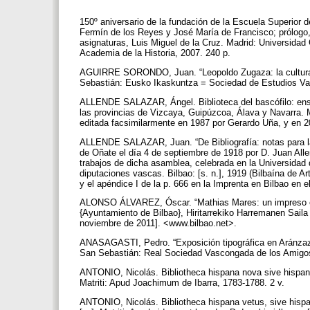
150º aniversario de la fundación de la Escuela Superior 
Fermín de los Reyes y José María de Francisco; prólogo
asignaturas, Luis Miguel de la Cruz. Madrid: Universida
Academia de la Historia, 2007. 240 p.
AGUIRRE SORONDO, Juan. “Leopoldo Zugaza: la cultura y
Sebastián: Eusko Ikaskuntza = Sociedad de Estudios Vas
ALLENDE SALAZAR, Ángel. Biblioteca del bascófilo: ensay
las provincias de Vizcaya, Guipúzcoa, Álava y Navarra. 
editada facsimilarmente en 1987 por Gerardo Uña, y en 20
ALLENDE SALAZAR, Juan. “De Bibliografía: notas para la 
de Oñate el día 4 de septiembre de 1918 por D. Juan All
trabajos de dicha asamblea, celebrada en la Universidad d
diputaciones vascas. Bilbao: [s. n.], 1919 (Bilbaína de Ar
y el apéndice I de la p. 666 en la Imprenta en Bilbao en e
ALONSO ÁLVAREZ, Óscar. “Mathias Mares: un impreso en la
{Ayuntamiento de Bilbao}, Hiritarrekiko Harremanen Saila
noviembre de 2011]. <www.bilbao.net>.
ANASAGASTI, Pedro. “Exposición tipográfica en Aránzaz
San Sebastián: Real Sociedad Vascongada de los Amigos
ANTONIO, Nicolás. Bibliotheca hispana nova sive hispan
Matriti: Apud Joachimum de Ibarra, 1783-1788. 2 v.
ANTONIO, Nicolás. Bibliotheca hispana vetus, sive hispa