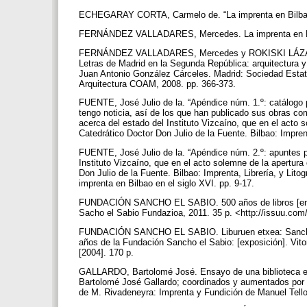
ECHEGARAY CORTA, Carmelo de. “La imprenta en Bilbao:
FERNÁNDEZ VALLADARES, Mercedes. La imprenta en Burgo
FERNÁNDEZ VALLADARES, Mercedes y ROKISKI LÁZARO, Gl
Letras de Madrid en la Segunda República: arquitectura y
Juan Antonio González Cárceles. Madrid: Sociedad Esta
Arquitectura COAM, 2008. pp. 366-373.
FUENTE, José Julio de la. “Apéndice núm. 1.º: catálogo p
tengo noticia, así de los que han publicado sus obras 
acerca del estado del Instituto Vizcaíno, que en el acto 
Catedrático Doctor Don Julio de la Fuente. Bilbao: Impren
FUENTE, José Julio de la. “Apéndice núm. 2.º: apuntes pa
Instituto Vizcaíno, que en el acto solemne de la apertur
Don Julio de la Fuente. Bilbao: Imprenta, Librería, y Lit
imprenta en Bilbao en el siglo XVI. pp. 9-17.
FUNDACIÓN SANCHO EL SABIO. 500 años de libros [en líne
Sacho el Sabio Fundazioa, 2011. 35 p. <http://issuu.co
FUNDACIÓN SANCHO EL SABIO. Liburuen etxea: Sancho el 
años de la Fundación Sancho el Sabio: [exposición]. Vit
[2004]. 170 p.
GALLARDO, Bartolomé José. Ensayo de una biblioteca esp
Bartolomé José Gallardo; coordinados y aumentados por M
de M. Rivadeneyra: Imprenta y Fundición de Manuel Tello