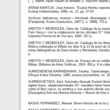
[…]. Matriti: Apud viduam et heredes D. Ioachimi Ibarræ [.
ARANA MARTIJA, Jose Antonio. “Euskal Herriko inprentaren
Euskal Unibertsitatea. 1994, no. 12, pp. 37-53.
Archivos, bibliotecas, museos = Artxiboak, liburutegiak
{Pamplona}: Eusko Ikaskuntza, 1987 [i. e. 1988]. 723 p.
AREITIO Y MENDIOLEA, Darío de. Catálogo de la exposici
País Vasco / con la colaboración de los oficiales D.ª Jul
Imprenta Provincial de Vizcaya, 1944. 167 p.
AREITIO Y MENDIOLEA, Darío de. Catálogo de los libros
Bíblica celebrada en Bilbao los días 6 al 13 de junio de 19
notas bibliográficas de Darío Areitio y Mendiolea; introdu
p.
AREITIO Y MENDIOLEA, Darío de. Ensayo de un catálogo
Bilbao: Bilbaína de Artes Gráficas, 1919. 455 p. A la ca
AURKENERENA BARANDIARAN, Joseba. “Inprimategia Euska
Elhuyar Kultur Elkartea. 1995, azaroa {noviembre}, no. 1
AURREKOETXEA, Aitor. Antzinako liburuak Euskal Herrian: 
egileei buruz, abade-jatorrietatik XX: mendeko lehen heren
sobre el libro vasco, su estética y sus autores desde sus
[Durangoko] Arte eta Historia Museoa = Museo de Arte e H
BASAS FERNÁNDEZ, Manuel. Breve historia de la ría y nob