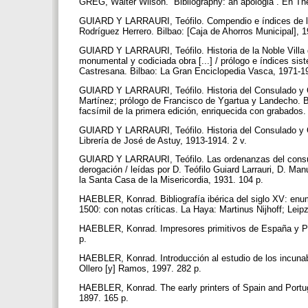
GREG, Walter Wilson. “Bibliography: an apologia”. En The 
GUIARD Y LARRAURI, Teófilo. Compendio e índices de la his
Rodríguez Herrero. Bilbao: [Caja de Ahorros Municipal], 
GUIARD Y LARRAURI, Teófilo. Historia de la Noble Villa d
monumental y codiciada obra [...] / prólogo e índices si
Castresana. Bilbao: La Gran Enciclopedia Vasca, 1971-197
GUIARD Y LARRAURI, Teófilo. Historia del Consulado y C
Martínez; prólogo de Francisco de Ygartua y Landecho. B
facsímil de la primera edición, enriquecida con grabados
GUIARD Y LARRAURI, Teófilo. Historia del Consulado y Ca
Librería de José de Astuy, 1913-1914. 2 v.
GUIARD Y LARRAURI, Teófilo. Las ordenanzas del consula
derogación / leídas por D. Teófilo Guiard Larrauri, D. Ma
la Santa Casa de la Misericordia, 1931. 104 p.
HAEBLER, Konrad. Bibliografía ibérica del siglo XV: enu
1500: con notas críticas. La Haya: Martinus Nijhoff; Lei
HAEBLER, Konrad. Impresores primitivos de España y Por
p.
HAEBLER, Konrad. Introducción al estudio de los incunabl
Ollero [y] Ramos, 1997. 282 p.
HAEBLER, Konrad. The early printers of Spain and Portuga
1897. 165 p.