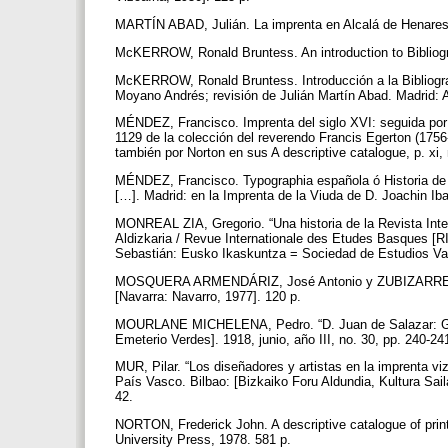
MARTÍN ABAD, Julián. La imprenta en Alcalá de Henares (
McKERROW, Ronald Bruntess. An introduction to Bibliogra
McKERROW, Ronald Bruntess. Introducción a la Bibliografí
Moyano Andrés; revisión de Julián Martín Abad. Madrid: 
MÉNDEZ, Francisco. Imprenta del siglo XVI: seguida por 
1129 de la colección del reverendo Francis Egerton (1756-
también por Norton en sus A descriptive catalogue, p. xi, n
MÉNDEZ, Francisco. Typographia española ó Historia de l
[…]. Madrid: en la Imprenta de la Viuda de D. Joachin Iba
MONREAL ZIA, Gregorio. “Una historia de la Revista Int
Aldizkaria / Revue Internationale des Etudes Basques [R
Sebastián: Eusko Ikaskuntza = Sociedad de Estudios Vasc
MOSQUERA ARMENDÁRIZ, José Antonio y ZUBIZARRETA, Cá
[Navarra: Navarro, 1977]. 120 p.
MOURLANE MICHELENA, Pedro. “D. Juan de Salazar: Guern
Emeterio Verdes]. 1918, junio, año III, no. 30, pp. 240-2
MUR, Pilar. “Los diseñadores y artistas en la imprenta viz
País Vasco. Bilbao: [Bizkaiko Foru Aldundia, Kultura Sail
42.
NORTON, Frederick John. A descriptive catalogue of print
University Press, 1978. 581 p.