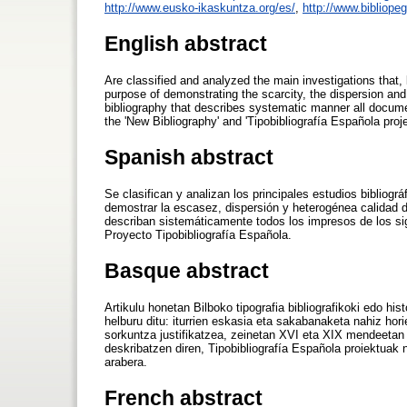
http://www.eusko-ikaskuntza.org/es/
,
http://www.bibliope
English abstract
Are classified and analyzed the main investigations that, bi
purpose of demonstrating the scarcity, the dispersion and
bibliography that describes systematic manner all document
the 'New Bibliography' and 'Tipobibliografía Española proje
Spanish abstract
Se clasifican y analizan los principales estudios bibliográ
demostrar la escasez, dispersión y heterogénea calidad de
describan sistemáticamente todos los impresos de los sigl
Proyecto Tipobibliografía Española.
Basque abstract
Artikulu honetan Bilboko tipografia bibliografikoki edo hist
helburu ditu: iturrien eskasia eta sakabanaketa nahiz hori
sorkuntza justifikatzea, zeinetan XVI eta XIX mendeetan
deskribatzen diren, Tipobibliografía Española proiektuak n
arabera.
French abstract