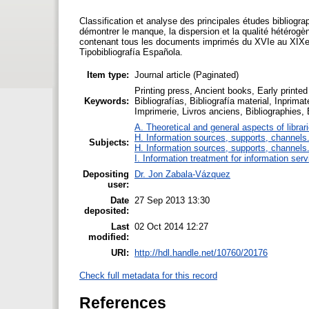
Classification et analyse des principales études bibliograp
démontrer le manque, la dispersion et la qualité hétérogène
contenant tous les documents imprimés du XVIe au XIXe siè
Tipobibliografía Española.
Item type:
Journal article (Paginated)
Printing press, Ancient books, Early printed 
Keywords:
Bibliografías, Bibliografía material, Inprimat
Imprimerie, Livros anciens, Bibliographies, 
A. Theoretical and general aspects of librar
H. Information sources, supports, channels
Subjects:
H. Information sources, supports, channels
I. Information treatment for information ser
Depositing
Dr. Jon Zabala-Vázquez
user:
Date
27 Sep 2013 13:30
deposited:
Last
02 Oct 2014 12:27
modified:
URI:
http://hdl.handle.net/10760/20176
Check full metadata for this record
References