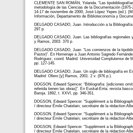
CLEMENTE SAN ROMÁN, Yolanda. “Las tipobibliografías com
metodología de las Ciencias de la Documentación (1975-2
14-17 de noviembre de 2000; José López Yepes (ed.). [Ma
Información, Departamento de Biblioteconomía y Documen
DELGADO CASADO, Juan. Introducción a la Bibliografía: (l
297 p.
DELGADO CASADO, Juan. Las bibliografías regionales y lo
y Ramos, 2003. 370 p.
DELGADO CASADO, Juan. “Los comienzos de la tipobibliogr
Pastor)”. En Homenaje a Juan Antonio Sagredo Fernández: 
Rodríguez, coord. Madrid: Universidad Complutense de M
pp. 127-145.
DELGADO CASADO, Juan. Un siglo de bibliografía en Españ
Madrid: Ollero [y] Ramos, 2001. 2 v. (976 p.).
DOGSON, Edward Spencer. “Bibliografía: [ediciones omiti
referida tienen las obras]”. En Euskal-Erria: revista basc
Baroja. 1892, t. XXVI, pp. 346-351.
DOGSON, Edward Spencer. “Supplément a la Bibliographie
/ directeur Émile Chatelain; secrétaire de la rédaction Alb
DOGSON, Edward Spencer. “Supplément a la Bibliographie
/ directeur Émile Chatelain; secrétaire de la rédaction Al
DOGSON, Edward Spencer. “Supplément a la Bibliographie
/ directeur Émile Chatelain; secrétaire de la rédaction Alb