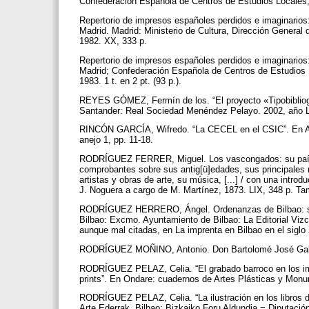
Confederación Española de Centros de Estudios Locales, 
Repertorio de impresos españoles perdidos e imaginarios
Madrid. Madrid: Ministerio de Cultura, Dirección General d
1982. XX, 333 p.
Repertorio de impresos españoles perdidos e imaginarios
Madrid; Confederación Española de Centros de Estudios 
1983. 1 t. en 2 pt. (93 p.).
REYES GÓMEZ, Fermín de los. “El proyecto «Tipobibliogr
Santander: Real Sociedad Menéndez Pelayo. 2002, año L
RINCÓN GARCÍA, Wifredo. “La CECEL en el CSIC”. En Arb
anejo 1, pp. 11-18.
RODRÍGUEZ FERRER, Miguel. Los vascongados: su país, su
comprobantes sobre sus antig[ü]edades, sus principales no
artistas y obras de arte, su música, [...] / con una intro
J. Noguera a cargo de M. Martínez, 1873. LIX, 348 p. Ta
RODRÍGUEZ HERRERO, Ángel. Ordenanzas de Bilbao: sigl
Bilbao: Excmo. Ayuntamiento de Bilbao: La Editorial Vizc
aunque mal citadas, en La imprenta en Bilbao en el siglo
RODRÍGUEZ MOÑINO, Antonio. Don Bartolomé José Gallard
RODRÍGUEZ PELAZ, Celia. “El grabado barroco en los i
prints”. En Ondare: cuadernos de Artes Plásticas y Monu
RODRÍGUEZ PELAZ, Celia. “La ilustración en los libros d
Arte Ederrak. Bilbao: Bizkaiko Foru Aldundia = Diputació