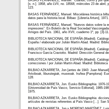
BASAS FERNÁNDEZ, Manuel. “Cuándo, cómo y por qué vino
[s. n.]. 1958, año LVII, no. 18568, miércoles 23 de abril,
123.
BASAS FERNÁNDEZ, Manuel. Miscelánea histórica bilbaína
datos para la historia local. Bilbao: [Librería Arturo], 1971
BASAS FERNÁNDEZ, Manuel. “Nuevos datos sobre la edic
impresores”. En Boletín de la Real Sociedad Vascongada
Amigos del País. 1961, año XVII, cuaderno 1º, pp. [3]-11
BIBLIOTECA NACIONAL DE ESPAÑA (Madrid). Catálogo bibl
España / elaborado por Julián Martín Abad. Madrid: Bibli
BIBLIOTECA NACIONAL DE ESPAÑA (Madrid). Catálogo gene
Francisco García Craviotto. Madrid: Dirección General del
BIBLIOTECA NACIONAL DE ESPAÑA (Madrid). Catálogo gen
correcciones / por Julián Martín Abad. Madrid: Biblioteca
BILBAO AZKARRETA, Jon [antes de 1943: Juan Manuel]. “B
Artxiboak, liburutegiak, museoak. Iruñea {Pamplona}: Eu
128.
BILBAO AZKARRETA, Jon. Eusko Bibliographia: 1976-1980.
{Universidad de País Vasco, Servicio Editorial}, 1985-19
1975.
BILBAO AZKARRETA, Jon. Eusko Bibliographia: diccionario 
artículos de revistas referentes al País Vasco […]. San
BILBAO AZKARRETA, Jon y MORENO MARTÍNEZ, Luis. “Eusk