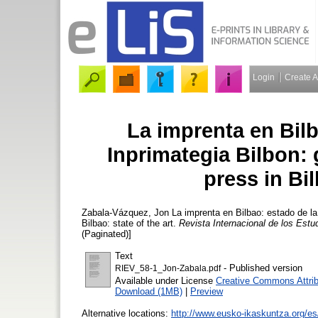
Login
Create 
La imprenta en Bilb
Inprimategia Bilbon: 
press in Bil
Zabala-Vázquez, Jon
La imprenta en Bilbao: estado de la 
Bilbao: state of the art.
Revista Internacional de los Est
(Paginated)]
Text
- Published version
RIEV_58-1_Jon-Zabala.pdf
Available under License
Creative Commons Attrib
Download (1MB)
|
Preview
Alternative locations:
http://www.eusko-ikaskuntza.org/es