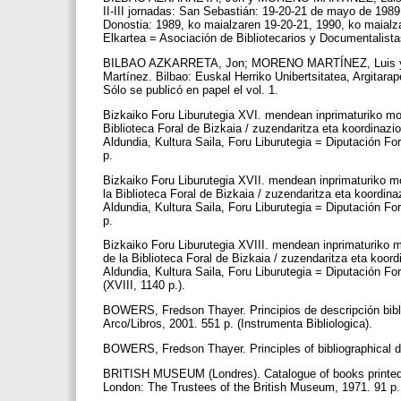
II-III jornadas: San Sebastián: 19-20-21 de mayo de 1989:
Donostia: 1989, ko maialzaren 19-20-21, 1990, ko maialz
Elkartea = Asociación de Bibliotecarios y Documentalist
BILBAO AZKARRETA, Jon; MORENO MARTÍNEZ, Luis y SUÁ
Martínez. Bilbao: Euskal Herriko Unibertsitatea, Argitarap
Sólo se publicó en papel el vol. 1.
Bizkaiko Foru Liburutegia XVI. mendean inprimaturiko mo
Biblioteca Foral de Bizkaia / zuzendaritza eta koordinazio
Aldundia, Kultura Saila, Foru Liburutegia = Diputación For
p.
Bizkaiko Foru Liburutegia XVII. mendean inprimaturiko m
la Biblioteca Foral de Bizkaia / zuzendaritza eta koordina
Aldundia, Kultura Saila, Foru Liburutegia = Diputación Fo
p.
Bizkaiko Foru Liburutegia XVIII. mendean inprimaturiko 
de la Biblioteca Foral de Bizkaia / zuzendaritza eta koord
Aldundia, Kultura Saila, Foru Liburutegia = Diputación For
(XVIII, 1140 p.).
BOWERS, Fredson Thayer. Principios de descripción biblio
Arco/Libros, 2001. 551 p. (Instrumenta Bibliologica).
BOWERS, Fredson Thayer. Principles of bibliographical d
BRITISH MUSEUM (Londres). Catalogue of books printed i
London: The Trustees of the British Museum, 1971. 91 p