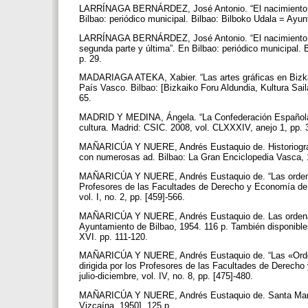
LARRÍNAGA BERNÁRDEZ, José Antonio. “El nacimiento de l
Bilbao: periódico municipal. Bilbao: Bilboko Udala = Ayun
LARRÍNAGA BERNÁRDEZ, José Antonio. “El nacimiento de l
segunda parte y última”. En Bilbao: periódico municipal. B
p. 29.
MADARIAGA ATEKA, Xabier. “Las artes gráficas en Bizkaia”
País Vasco. Bilbao: [Bizkaiko Foru Aldundia, Kultura Sail
65.
MADRID Y MEDINA, Ángela. “La Confederación Española d
cultura. Madrid: CSIC. 2008, vol. CLXXXIV, anejo 1, pp. 
MAÑARICÚA Y NUERE, Andrés Eustaquio de. Historiografía
con numerosas ad. Bilbao: La Gran Enciclopedia Vasca, 
MAÑARICÚA Y NUERE, Andrés Eustaquio de. “Las ordenanz
Profesores de las Facultades de Derecho y Economía de la
vol. I, no. 2, pp. [459]-566.
MAÑARICÚA Y NUERE, Andrés Eustaquio de. Las ordenanza
Ayuntamiento de Bilbao, 1954. 116 p. También disponibles
XVI. pp. 111-120.
MAÑARICÚA Y NUERE, Andrés Eustaquio de. “Las «Ordena
dirigida por los Profesores de las Facultades de Derecho
julio-diciembre, vol. IV, no. 8, pp. [475]-480.
MAÑARICÚA Y NUERE, Andrés Eustaquio de. Santa María de
Vizcaína, 1950]. 125 p.