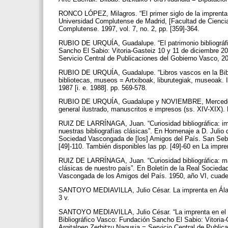
RONCO LÓPEZ, Milagros. “El primer siglo de la imprenta
Universidad Complutense de Madrid, [Facultad de Ciencia
Complutense. 1997, vol. 7, no. 2, pp. [359]-364.
RUBIO DE URQUÍA, Guadalupe. “El patrimonio bibliográfi
Sancho El Sabio: Vitoria-Gasteiz 10 y 11 de diciembre 20
Servicio Central de Publicaciones del Gobierno Vasco, 2
RUBIO DE URQUÍA, Guadalupe. “Libros vascos en la Bibli
bibliotecas, museos = Artxiboak, liburutegiak, museoak
1987 [i. e. 1988]. pp. 569-578.
RUBIO DE URQUÍA, Guadalupe y NOVIEMBRE, Mercedes. F
general ilustrado, manuscritos e impresos (ss. XIV-XIX).
RUIZ DE LARRÍNAGA, Juan. “Curiosidad bibliográfica: im
nuestras bibliografías clásicas”. En Homenaje a D. Julio 
Sociedad Vascongada de [los] Amigos del País. San Seba
[49]-110. También disponibles las pp. [49]-60 en La impre
RUIZ DE LARRÍNAGA, Juan. “Curiosidad bibliográfica: más
clásicas de nuestro país”. En Boletín de la Real Socied
Vascongada de los Amigos del País. 1950, año VI, cuader
SANTOYO MEDIAVILLA, Julio César. La imprenta en Álava:
3 v.
SANTOYO MEDIAVILLA, Julio César. “La imprenta en el P
Bibliográfico Vasco: Fundación Sancho El Sabio: Vitoria-
Argitalpen Zerbitzu Nagusia = Servicio Central de Publi