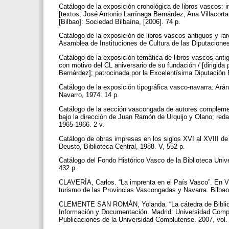
Catálogo de la exposición cronológica de libros vascos: 
[textos, José Antonio Larrínaga Bernárdez, Ana Villacort
[Bilbao]: Sociedad Bilbaína, [2006]. 74 p.
Catálogo de la exposición de libros vascos antiguos y rar
Asamblea de Instituciones de Cultura de las Diputaciones
Catálogo de la exposición temática de libros vascos anti
con motivo del CL aniversario de su fundación / [dirigid
Bernárdez]; patrocinada por la Excelentísima Diputación 
Catálogo de la exposición tipográfica vasco-navarra: Ar
Navarro, 1974. 14 p.
Catálogo de la sección vascongada de autores complementa
bajo la dirección de Juan Ramón de Urquijo y Olano; reda
1965-1966. 2 v.
Catálogo de obras impresas en los siglos XVI al XVIII de 
Deusto, Biblioteca Central, 1988. V, 552 p.
Catálogo del Fondo Histórico Vasco de la Biblioteca Univ
432 p.
CLAVERÍA, Carlos. “La imprenta en el País Vasco”. En Vida
turismo de las Provincias Vascongadas y Navarra. Bilbao:
CLEMENTE SAN ROMÁN, Yolanda. “La cátedra de Bibliogra
Información y Documentación. Madrid: Universidad Compl
Publicaciones de la Universidad Complutense. 2007, vol. 