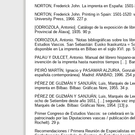
NORTON, Frederick John. La imprenta en España: 1501-1
NORTON, Frederick John. Printing in Spain: 1501-1520: wi
University Press, 1966. 227 p.
[ODRIOZOLA, Antonio]. Catálogo de la exposición de libro
Provincial de Álava], 1935. 90 p.
ODRIOZOLA, Antonio. “Notas bibliográficas sobre los libr
Estudios Vascos. San Sebastián: Eusko Ikaskuntza = Soc
disponible en La imprenta en Bilbao en el siglo XVI. pp. 
PALAU Y DULCET, Antonio. Manual del librero hispano-am
invención de la imprenta hasta nuestros tiempos [...]. Ba
PEIRÓ MARTÍN, Ignacio y PASAMAR ALZURIA, Gonzalo. La 
española contemporánea). Madrid: ANABAD, 1996. 254 
PÉREZ DE GUZMÁN Y SANJUÁN, Luis, Marqués de Lede. En
imprenta en Bilbao. Bilbao: Gráficas Nore, 1955. 34 p.
PÉREZ DE GUZMÁN Y SANJUÁN, Luis, Marqués de Lede. Rel
ocho de Setiembre deste año 1651, […] segunda vez impr
Marqués de Lede. Bilbao: Gráficas Nore, 1954. [13] p.
Primer Congreso de Estudios Vascos: se celebrará en la h
patrocinado por las Diputaciones vascas / publicación del 
Rochelt). 29 p.
Recomendaciones / Primera Reunión de Especialistas en B