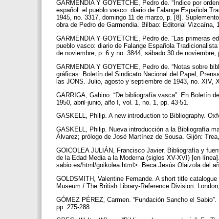
GARMENDIA Y GOYETCHE, Pedro de. “Índice por orden alf
español: el pueblo vasco: diario de Falange Española Tra
1945, no. 3317, domingo 11 de marzo, p. [8]. Suplemen
obra de Pedro de Garmendia. Bilbao: Editorial Vizcaína, 
GARMENDIA Y GOYETCHE, Pedro de. “Las primeras edicio
pueblo vasco: diario de Falange Española Tradicionalista
de noviembre, p. 6 y no. 3844, sábado 30 de noviembre, 
GARMENDIA Y GOYETCHE, Pedro de. “Notas sobre bibliogra
gráficas: Boletín del Sindicato Nacional del Papel, Pren
las JONS. Julio, agosto y septiembre de 1943, no. XIV, 
GARRIGA, Gabino. “De bibliografía vasca”. En Boletín de
1950, abril-junio, año I, vol. 1, no. 1, pp. 43-51.
GASKELL, Philip. A new introduction to Bibliography. Ox
GASKELL, Philip. Nueva introducción a la Bibliografía m
Álvarez; prólogo de José Martínez de Sousa. Gijón: Trea
GOICOLEA JULIÁN, Francisco Javier. Bibliografía y fuente
de la Edad Media a la Moderna (siglos XV-XVI) [en línea]
sabio.es/html/goikolea.html>. Beca Jesús Olaizola del a
GOLDSMITH, Valentine Fernande. A short title catalogue o
Museum / The British Library-Reference Division. London
GÓMEZ PÉREZ, Carmen. “Fundación Sancho el Sabio”. En S
pp. 275-288.