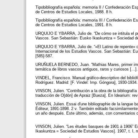
Tipobibliografía española: memoria II / Confederación E
de Centros de Estudios Locales, 1988. 8 h.
Tipobibliografía española: memoria III / Confederación 
de Centros de Estudios Locales, 1991. 8 h.
URQUIJO E YBARRA, Julio de. “De cómo se intitula el pri
Vascos. San Sebastián: Eusko Ikaskuntza = Sociedad de 
URQUIJO E YBARRA, Julio de. “«El Latino de repente» d
Internacional de los Estudios Vascos. San Sebastián: Eu
[585]-587.
URUÑUELA BERNEDO, Juan. “Mathias Mares, primer impresor
temática de libros vascos antiguos, raros y curiosos […]. 
VINDEL, Francisco. Manual gráfico-descriptivo del biblió
Rodríguez. Madrid: [F. Vindel: Imp. Góngora], 1930-1934.
VINSON, Julien. “Contribución a la obra de la bibliografí
traducción de O[dón] de Apraiz [Bueza]. En Idearium: rev
VINSON, Julien. Essai d'une bibliographie de la langue b
Éditeur, 1891-1898. 2 v. También editado facsimilarment
un año después. Este último, además, con comentarios de
VINSON, Julien. “Les études basques de 1901 à 1906” En
Ikaskuntza = Sociedad de Estudios Vascos]. 1907, t. I, no