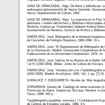
SANZ DE ORMAZABAL, Iñigo. De libros y bibliotecas: sobre
aurkezpena {presentación} de Jaione Gaminde; hitzaurrea 
Vasco, Departamento de Cultura, 1992.
SANZ DE ORMAZABAL, Iñigo. “La imprenta en el País Vas
aldizkaria = boletín del Archivo y Biblioteca Municipales 
Rentería, Guipúzcoa: Errenteriako Udalaren Kultura Batzo
Ayuntamiento de Rentería, Servicio de Archivo y Bibliote
SIMÓN DÍAZ, José. Bibliografía de la literatura hispánica
de Cervantes de Filología Hispánica, 1960-1994. 16 v.
SIMÓN DÍAZ, José. “El Departamento de Bibliografía de 
de la Información. Madrid: Universidad Complutense de 
Publicaciones de la Universidad Complutense. 1976, no. 
SIMÓN DÍAZ, José. Índices de la Historia de la Noble Villa
I al IV (1300-1836). Bilbao: Junta de Cultura de Vizcaya,
SIMÓN DÍAZ, José. “Introducción a la «Tipobibliografía
(1502-1600). Madrid: Arco/Libros, 1991. Vol. 1, pp. [7]-15
SORALUCE Y ZUBIZARRETA, Nicolás de. Más biografías y 
SORARRAIN, Genaro de. Catálogo de obras euskaras [ò ca
Provincias de Álava, Guipúzcoa, Bizcaya, Navarra: à sus h
Tasso, 1898. 492 p.
Tipobibliografía española: memoria I / Confederación Es
de Centros de Estudios Locales, 1986. 6 h.