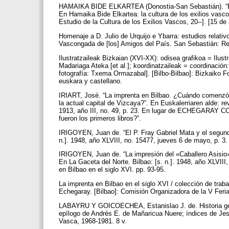
HAMAIKA BIDE ELKARTEA (Donostia-San Sebastián). “Bilb
En Hamaika Bide Elkartea: la cultura de los exilios vasco
Estudio de la Cultura de los Exilios Vascos, 20--]. [15 
Homenaje a D. Julio de Urquijo e Ybarra: estudios relativ
Vascongada de [los] Amigos del País. San Sebastián: R
Ilustratzaileak Bizkaian (XVI-XX): odisea grafikoa = Ilust
Madariaga Ateka [et al.]; koordinatzaileak = coordinació
fotografía: Txema Ormazabal]. [Bilbo-Bilbao]: Bizkaiko Fo
euskara y castellano.
IRIART, José. “La imprenta en Bilbao. ¿Cuándo comenzó l
la actual capital de Vizcaya?”. En Euskalerriaren alde: r
1913, año III, no. 49, p. 23. En lugar de ECHEGARAY C
fueron los primeros libros?”.
IRIGOYEN, Juan de. “El P. Fray Gabriel Mata y el segund
n.]. 1948, año XLVIII, no. 15477, jueves 6 de mayo, p. 3.
IRIGOYEN, Juan de. “La impresión del «Caballero Asisio»
En La Gaceta del Norte. Bilbao: [s. n.]. 1948, año XLVIII
en Bilbao en el siglo XVI. pp. 93-95.
La imprenta en Bilbao en el siglo XVI / colección de traba
Echegaray. [Bilbao]: Comisión Organizadora de la V Feria
LABAYRU Y GOICOECHEA, Estanislao J. de. Historia gene
epílogo de Andrés E. de Mañaricua Nuere; índices de Jes
Vasca, 1968-1981. 8 v.