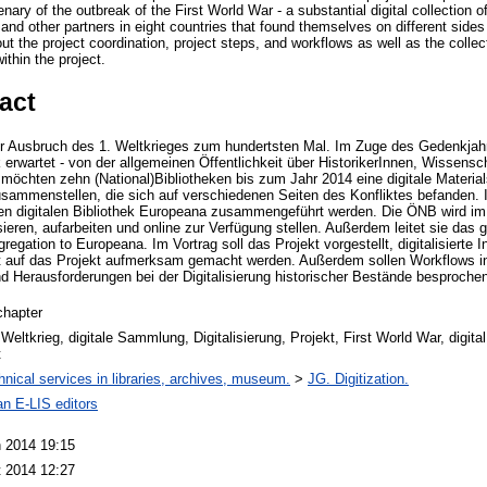
ary of the outbreak of the First World War - a substantial digital collection of
s and other partners in eight countries that found themselves on different sides 
ut the project coordination, project steps, and workflows as well as the collect
ithin the project.
act
er Ausbruch des 1. Weltkrieges zum hundertsten Mal. Im Zuge des Gedenkjahr
 erwartet - von der allgemeinen Öffentlichkeit über HistorikerInnen, Wissens
 möchten zehn (National)Bibliotheken bis zum Jahr 2014 eine digitale Materi
sammenstellen, die sich auf verschiedenen Seiten des Konfliktes befanden. I
hen digitalen Bibliothek Europeana zusammengeführt werden. Die ÖNB wird i
isieren, aufarbeiten und online zur Verfügung stellen. Außerdem leitet sie das
regation to Europeana. Im Vortrag soll das Projekt vorgestellt, digitalisierte I
eit auf das Projekt aufmerksam gemacht werden. Außerdem sollen Workflows in
und Herausforderungen bei der Digitalisierung historischer Bestände besproche
chapter
 Weltkrieg, digitale Sammlung, Digitalisierung, Projekt, First World War, digital 
t
hnical services in libraries, archives, museum.
>
JG. Digitization.
an E-LIS editors
 2014 19:15
 2014 12:27