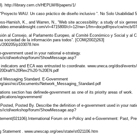
3). http://library.cern.ch/HEPLW/8/papers/1/
 “Proyecto WAU: Un caso práctico de diseño inclusivo “. No Solo Usabilidad 5
-Harnish, K., and Warren, N., “Web site accessibility: a study of six genres 
//taddeo.emeraldinsight.com/vl=4715800/cl=12/nw=1/fm=docpdf/rpsv/cw/mcb/
ión al Consejo, al Parlamento Europeo, al Comité Económico y Social y al C
na sociedad de la información para todos”. [COM(2002)263]
/es/200205/p103078.htm
 e-government used in your national e-strategy.
ons/ictd/workshop/forum/ShowMessage.asp?
indicators and ECA was entrusted to coordinate. www.uneca.org/disd/events/
%20Draft%20Rev2%20-%20EN.pdf
d Messaging Standard. E-Government
org/aisi/nici/Documents/Network_Messaging_Standard.pdf
tions section has definede-government as one of its priority areas of work.
plications/egovernment/
Posted, Posted By. Describe the definition of e-government used in your natio
ons/ictd/workshop/forum/ShowMessage.asp?
tement(021106).International Forum on e-Policy and e-Government: Past, Pre
g Statement . www.unescap.org/oes/state/st021106.htm