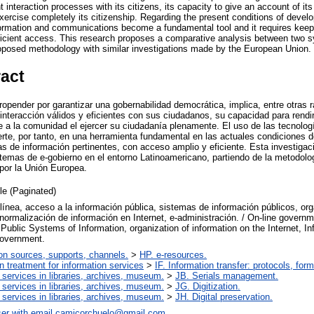
t interaction processes with its citizens, its capacity to give an account of its
xercise completely its citizenship. Regarding the present conditions of devel
formation and communications become a fundamental tool and it requires keepi
ficient access. This research proposes a comparative analysis between two 
oposed methodology with similar investigations made by the European Union.
ract
opender por garantizar una gobernabilidad democrática, implica, entre otras 
interacción válidos y eficientes con sus ciudadanos, su capacidad para rend
rle a la comunidad el ejercer su ciudadanía plenamente. El uso de las tecnolog
te, por tanto, en una herramienta fundamental en las actuales condiciones de
s de información pertinentes, con acceso amplio y eficiente. Esta investigac
temas de e-gobierno en el entorno Latinoamericano, partiendo de la metodolo
 por la Unión Europea.
cle (Paginated)
línea, acceso a la información pública, sistemas de información públicos, org
 normalización de información en Internet, e-administración. / On-line govern
 Public Systems of Information, organization of information on the Internet, I
government.
on sources, supports, channels.
>
HP. e-resources.
on treatment for information services
>
IF. Information transfer: protocols, for
 services in libraries, archives, museum.
>
JB. Serials management.
 services in libraries, archives, museum.
>
JG. Digitization.
 services in libraries, archives, museum.
>
JH. Digital preservation.
er with email
camicorchuelo@gmail.com