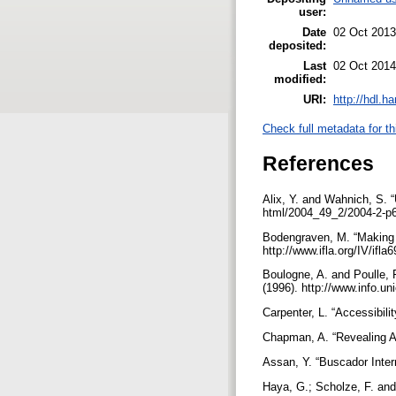
user:
Date
02 Oct 2013
deposited:
Last
02 Oct 2014
modified:
URI:
http://hdl.h
Check full metadata for th
References
Alix, Y. and Wahnich, S. “U
html/2004_49_2/2004-2-p6
Bodengraven, M. “Making 
http://www.ifla.org/IV/ifl
Boulogne, A. and Poulle, 
(1996). http://www.info.u
Carpenter, L. “Accessibil
Chapman, A. “Revealing Al
Assan, Y. “Buscador Inter
Haya, G.; Scholze, F. and