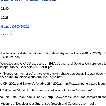
 23:49
 12:28
andle.net/10760/20262
is record
ne familiarité distante”. Bulletin des bibliothèques de France 48. 2.(2003): 62 -
2-alix.xml.asp
Websites and OPACS accessible”. IFLA Council and General Conference 69.
a69/papers/077e-Bodengraven_Pollitt.pdf
F. “’Nouvelles mémoires’ et nouvelle problématique d’accessibilité aux doc
nicaen.fr/bnum/jelec/Solaris/d01/1boulogne.html
ity: CHI 2001 and Beyond”. Ariadne 28. (2001). http://www.ariadne.ac.uk/ issu
l “. Ariadne 44. (2005). http://www.ariadne.ac.uk/issue44/chapman/
no”. No Solo Usabilidad. 1. (2002). http://www.nosolousabilidad.com/articulo
 Vigen, J., “Developing a Grid-Based Search and Categorization Tool”.