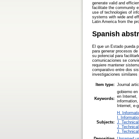
generate valid and efficien
facilitate the community e
use of technologies of in
systems with wide and ef
Latin America from the pr
Spanish abst
El que un Estado pueda pr
para generar procesos de 
su potencial para facilita
comunicaciones se convier
requiere mantener sistema
comparativo entre dos sis
investigaciones similares
Item type:
Journal arti
gobierno en 
en Internet,
Keywords:
information,
Internet, e-
H. Informati
I. Informati
Subjects:
J. Technical
J. Technical
J. Technical
Depositing
Unnamed us