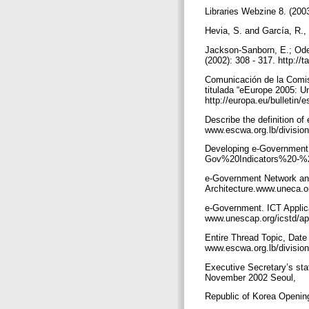
Libraries Webzine 8. (200
Hevia, S. and García, R.,
Jackson-Sanborn, E.; Odess
(2002): 308 - 317. http:
Comunicación de la Comis
titulada “eEurope 2005: U
http://europa.eu/bulletin
Describe the definition of
www.escwa.org.lb/divisi
Developing e-Government 
Gov%20Indicators%20-
e-Government Network an
Architecture.www.uneca.
e-Government. ICT Applica
www.unescap.org/icstd/ap
Entire Thread Topic, Date 
www.escwa.org.lb/divisi
Executive Secretary’s sta
November 2002 Seoul,
Republic of Korea Openin