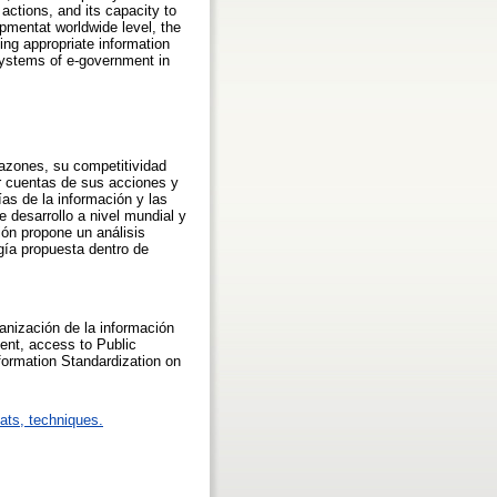
 actions, and its capacity to
opmentat worldwide level, the
ng appropriate information
systems of e-government in
razones, su competitividad
ir cuentas de sus acciones y
ías de la información y las
 desarrollo a nivel mundial y
ión propone un análisis
gía propuesta dentro de
anización de la información
ment, access to Public
nformation Standardization on
mats, techniques.