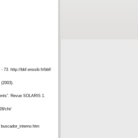
 73. http://bbf.enssib.fr/bbf/
 (2003).
uments”. Revue SOLARIS 1.
e28/chi/
s/ buscador_interno.htm