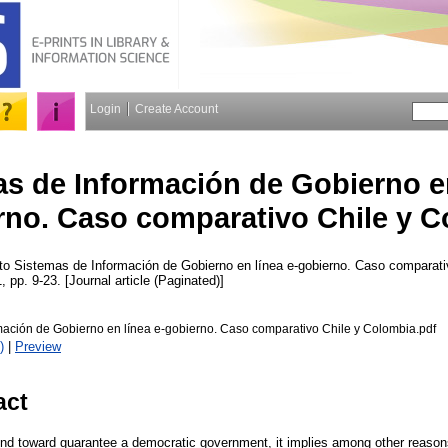
Login
Create Account
s de Información de Gobierno en
rno. Caso comparativo Chile y 
to
Sistemas de Información de Gobierno en línea e-gobierno. Caso comparati
1, pp. 9-23. [Journal article (Paginated)]
mación de Gobierno en línea e-gobierno. Caso comparativo Chile y Colombia.pdf
)
|
Preview
act
end toward guarantee a democratic government, it implies among other reasons