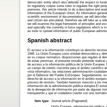
democratic entity which also defends the respect to funda
its regulatory corpus some rules to regulate the right pe
premises, this article intends to do a descriptive and anal
information of the European Union. As information generat
scientific environment of documentation, we will describe
and citizen are articulated, therefore we will take as a
we will examine the legal framework of principles and exc
and specially the currently in force regulations which is
as tools to spread information of public European administ
Spanish abstract
El acceso a la información constituye un derecho recon
1948. La Unión Europea como entidad democrática y defen
en su corpus normativo, disposiciones que regulen el de
de estas premisas, el presente estudio pretende realizar u
de acceso a la información pública de la Unión Europea.
un campo de interés creciente para el ámbito científico 
vista informativo, las relaciones administración–ciudad
por el Defensor del Pueblo Eu51ropeo. Seguidamente, exa
derecho de acceso a la información en el ámbito europeo 
proceso de revisión. También haremos mención a los mec
información de la administración pública europea.El estu
de la denegación de información por parte de algunas inst
transparente y que el ciudadano cuente con una normativ
Item type:
Journal article (Paginated)
Unión Europea, administración pública, 