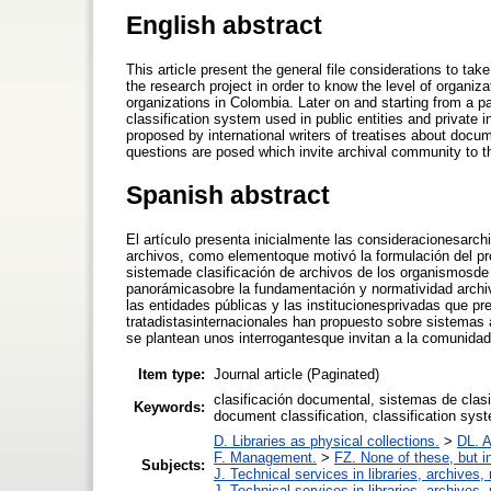
English abstract
This article present the general file considerations to tak
the research project in order to know the level of organizat
organizations in Colombia. Later on and starting from a p
classification system used in public entities and private i
proposed by international writers of treatises about doc
questions are posed which invite archival community to t
Spanish abstract
El artículo presenta inicialmente las consideracionesarch
archivos, como elementoque motivó la formulación del pro
sistemade clasificación de archivos de los organismosde v
panorámicasobre la fundamentación y normatividad archiv
las entidades públicas y las institucionesprivadas que p
tratadistasinternacionales han propuesto sobre sistemas
se plantean unos interrogantesque invitan a la comunidad 
Item type:
Journal article (Paginated)
clasificación documental, sistemas de clasif
Keywords:
document classification, classification syst
D. Libraries as physical collections.
>
DL. A
F. Management.
>
FZ. None of these, but in
Subjects:
J. Technical services in libraries, archive
J. Technical services in libraries, archive