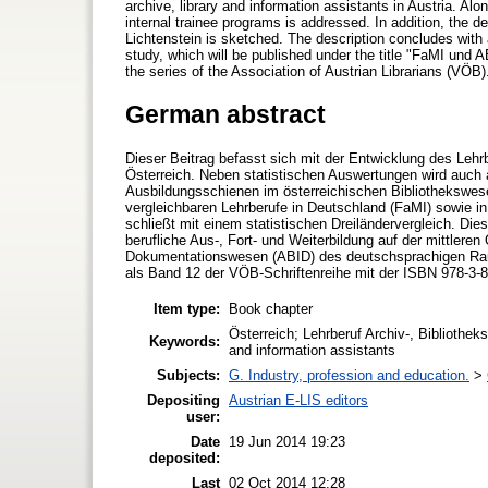
archive, library and information assistants in Austria. Alon
internal trainee programs is addressed. In addition, the
Lichtenstein is sketched. The description concludes with a
study, which will be published under the title "FaMI und
the series of the Association of Austrian Librarians (VÖB)
German abstract
Dieser Beitrag befasst sich mit der Entwicklung des Lehrb
Österreich. Neben statistischen Auswertungen wird auch au
Ausbildungsschienen im österreichischen Bibliothekswes
vergleichbaren Lehrberufe in Deutschland (FaMI) sowie in 
schließt mit einem statistischen Dreiländervergleich. Dies
berufliche Aus-, Fort- und Weiterbildung auf der mittleren
Dokumentationswesen (ABID) des deutschsprachigen Raum
als Band 12 der VÖB-Schriftenreihe mit der ISBN 978-3-8
Item type:
Book chapter
Österreich; Lehrberuf Archiv-, Bibliotheks
Keywords:
and information assistants
Subjects:
G. Industry, profession and education.
>
Depositing
Austrian E-LIS editors
user:
Date
19 Jun 2014 19:23
deposited:
Last
02 Oct 2014 12:28