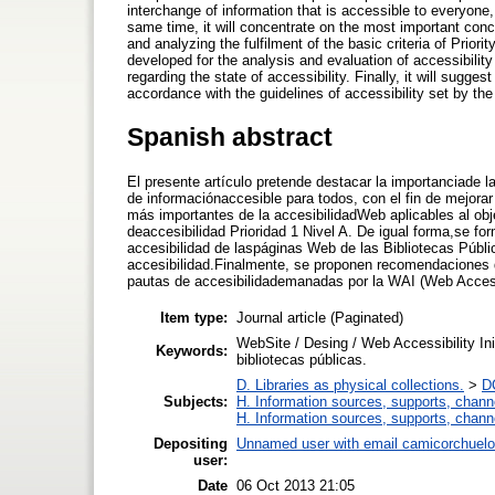
interchange of information that is accessible to everyone,
same time, it will concentrate on the most important conce
and analyzing the fulfilment of the basic criteria of Priori
developed for the analysis and evaluation of accessibilit
regarding the state of accessibility. Finally, it will sug
accordance with the guidelines of accessibility set by the
Spanish abstract
El presente artículo pretende destacar la importanciade l
de informaciónaccesible para todos, con el fin de mejora
más importantes de la accesibilidadWeb aplicables al obje
deaccesibilidad Prioridad 1 Nivel A. De igual forma,se fo
accesibilidad de laspáginas Web de las Bibliotecas Públ
accesibilidad.Finalmente, se proponen recomendaciones 
pautas de accesibilidademanadas por la WAI (Web Accesibil
Item type:
Journal article (Paginated)
WebSite / Desing / Web Accessibility Init
Keywords:
bibliotecas públicas.
D. Libraries as physical collections.
>
DC
Subjects:
H. Information sources, supports, chann
H. Information sources, supports, chann
Depositing
Unnamed user with email
camicorchuel
user:
Date
06 Oct 2013 21:05