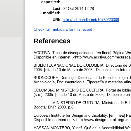
deposited:
Last
02 Oct 2014 12:28
modified:
URI:
http://hdl.handle.net/10760/20309
Check full metadata for this record
References
ACCTIVA. Tipos de discapacidades [en línea] Página Web 
Disponible en Internet: <http://www.acctiva.com/recurs
BIBLIOTECANACIONAL DE COLOMBIA. Directorio de Biblio
2005. [citado 10 de Marzo de 2005]. Disponible en Interne
BUONOCORE, Domingo. Diccionario de Bibliotecología: térmi
Archivología, Documentología, Tipografía y materias afi
COLOMBIA. MINISTERIO DE CULTURA. Portal de bibliotec
(s.e.), 2005. [citado 10 de Marzo de 2005]. Disponible en
________. MINISTERIO DE CULTURA; Ministerio de Educaci
Bogotá: DNP, 2003. p.8
European Institute for Design and Disability. [en línea] P
Disponible en Internet: < http://www.design-for-all.org/ >.
HASSAN MONTERO, Yusef. Qué es la Accesibilidad Web [e