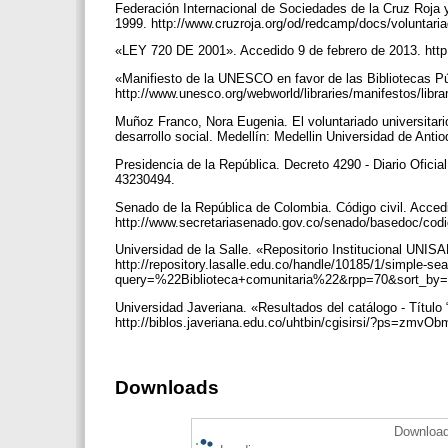
Federación Internacional de Sociedades de la Cruz Roja y
1999. http://www.cruzroja.org/od/redcamp/docs/voluntari
«LEY 720 DE 2001». Accedido 9 de febrero de 2013. http
«Manifiesto de la UNESCO en favor de las Bibliotecas P
http://www.unesco.org/webworld/libraries/manifestos/lib
Muñoz Franco, Nora Eugenia. El voluntariado universitario
desarrollo social. Medellín: Medellin Universidad de Anti
Presidencia de la República. Decreto 4290 - Diario Oficial
43230494.
Senado de la República de Colombia. Código civil. Acced
http://www.secretariasenado.gov.co/senado/basedoc/codi
Universidad de la Salle. «Repositorio Institucional UNI
http://repository.lasalle.edu.co/handle/10185/1/simple-se
query=%22Biblioteca+comunitaria%22&rpp=70&sort_by
Universidad Javeriana. «Resultados del catálogo - Título
http://biblos.javeriana.edu.co/uhtbin/cgisirsi/?ps=z
Downloads
Download