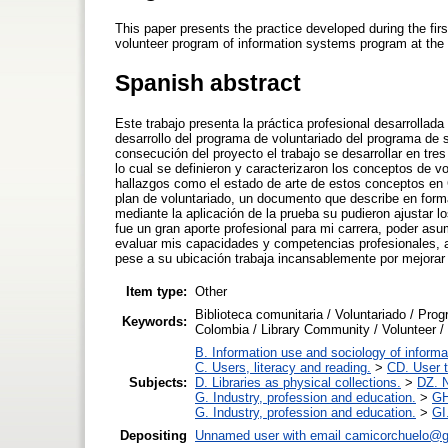
This paper presents the practice developed during the firs
volunteer program of information systems program at the 
Spanish abstract
Este trabajo presenta la práctica profesional desarrollad
desarrollo del programa de voluntariado del programa de s
consecución del proyecto el trabajo se desarrollar en tre
lo cual se definieron y caracterizaron los conceptos de 
hallazgos como el estado de arte de estos conceptos en Co
plan de voluntariado, un documento que describe en forma
mediante la aplicación de la prueba su pudieron ajustar lo
fue un gran aporte profesional para mi carrera, poder asu
evaluar mis capacidades y competencias profesionales, a
pese a su ubicación trabaja incansablemente por mejorar
Item type:
Other
Biblioteca comunitaria / Voluntariado / Prog
Keywords:
Colombia / Library Community / Volunteer / V
B. Information use and sociology of informa
C. Users, literacy and reading.
>
CD. User t
Subjects:
D. Libraries as physical collections.
>
DZ. N
G. Industry, profession and education.
>
GH
G. Industry, profession and education.
>
GI
Depositing
Unnamed user with email
camicorchuelo@g