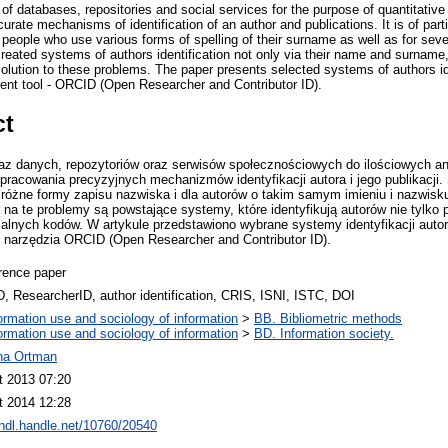
f databases, repositories and social services for the purpose of quantitativ
urate mechanisms of identification of an author and publications. It is of parti
 people who use various forms of spelling of their surname as well as for sev
ated systems of authors identification not only via their name and surname,
olution to these problems. The paper presents selected systems of authors iden
ent tool - ORCID (Open Researcher and Contributor ID).
ct
z danych, repozytoriów oraz serwisów społecznościowych do ilościowych a
racowania precyzyjnych mechanizmów identyfikacji autora i jego publikacji. 
y różne formy zapisu nazwiska i dla autorów o takim samym imieniu i nazwis
na te problemy są powstające systemy, które identyfikują autorów nie tylko p
jalnych kodów. W artykule przedstawiono wybrane systemy identyfikacji aut
narzędzia ORCID (Open Researcher and Contributor ID).
rence paper
, ResearcherID, author identification, CRIS, ISNI, ISTC, DOI
ormation use and sociology of information
>
BB. Bibliometric methods
ormation use and sociology of information
>
BD. Information society.
na Ortman
t 2013 07:20
t 2014 12:28
/hdl.handle.net/10760/20540