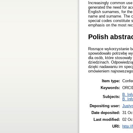
Increasingly common use o
generated the need for acc
English surnames, for the
name and surname. The cre
special codes constitute s
emphasis on the most rec
Polish abstra
Rosnące wykorzystanie ba
spowodowało potrzebę wyp
dla osób, które stosował
dziedzinach. Odpowiedzią 
dzięki nadawaniu im spec
omówieniem najnowszego 
Item type:
Confe
Keywords:
ORCID
B. Inf
Subjects:
B. Inf
Depositing user:
Justy
Date deposited:
31 Oc
Last modified:
02 Oc
URI:
http:/