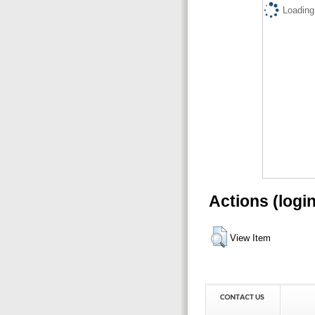
Loading.
Actions (logi
View Item