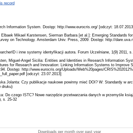
is record
ch Information System. Dostęp: http://www.eurocris.org/ [odczyt: 18.07.201
Elbaek Mikael Karstensen, Sierman Barbara [et al.]: Emerging Standards fo
urvey on Technology. Amsterdam Univ. Press, 2009. Dostęp: http://dare.uva.
rcherID i inne systemy identyfikacji autora. Forum Uczelniane, 1(9) 2011, s
orsten, Miguel-Angel Sicilia: Entities and Identities in Research Information Sy
uctures for Research and Innovation: Linking Information Systems to Improve 
5-194. Dostęp: http://www.eurocris.org/Uploads/Web%20pages/CRIS%202012%
ull_paper.pdf [odczyt: 23.07.2013]
ka Jolanta: Czy publikacje naukowe powinny mieć DOI? W: Standardy w arch
 druku)
a: Do czego ISTC? Nowe narzędzie przetwarzania danych w przemyśle książ
), s. 25-32
Downloads per month over past year