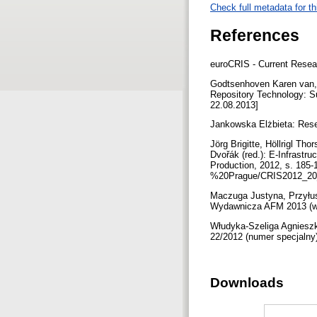
Check full metadata for th
References
euroCRIS - Current Resear
Godtsenhoven Karen van, 
Repository Technology: S
22.08.2013]
Jankowska Elżbieta: Resea
Jörg Brigitte, Höllrigl Th
Dvořák (red.): E-Infrastr
Production, 2012, s. 18
%20Prague/CRIS2012_20_f
Maczuga Justyna, Przyłus
Wydawnicza AFM 2013 (w
Włudyka-Szeliga Agnieszk
22/2012 (numer specjalny
Downloads