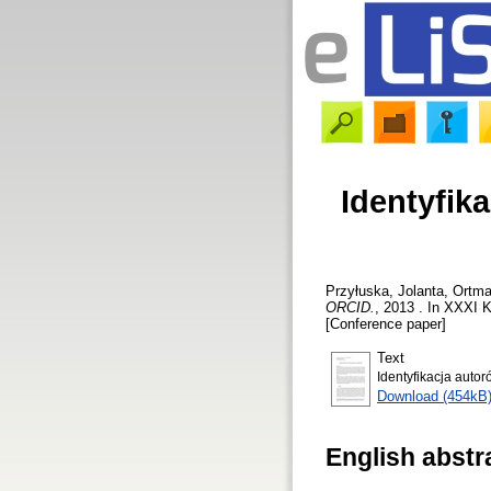
Identyfik
Przyłuska, Jolanta
,
Ortma
ORCID.
, 2013 . In XXXI 
[Conference paper]
Text
Identyfikacja aut
Download (454kB
English abstr