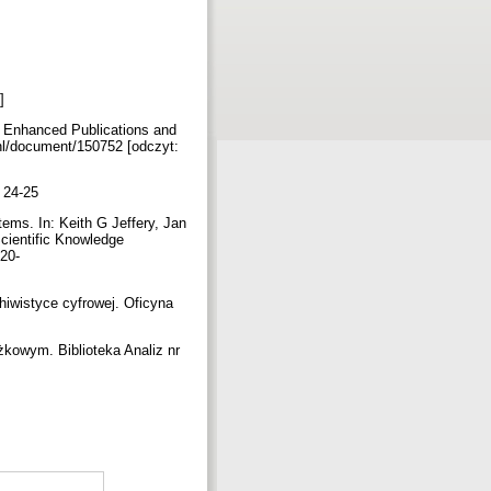
3]
r Enhanced Publications and
nl/document/150752 [odczyt:
. 24-25
stems. In: Keith G Jeffery, Jan
Scientific Knowledge
20-
iwistyce cyfrowej. Oficyna
kowym. Biblioteka Analiz nr