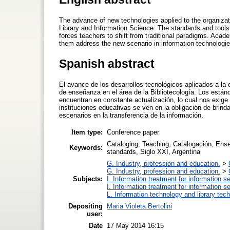
The advance of new technologies applied to the organizati
Library and Information Science. The standards and tools u
forces teachers to shift from traditional paradigms. Academ
them address the new scenario in information technologie
Spanish abstract
El avance de los desarrollos tecnológicos aplicados a la 
de enseñanza en el área de la Bibliotecología. Los estánd
encuentran en constante actualización, lo cual nos exig
instituciones educativas se ven en la obligación de brind
escenarios en la transferencia de la información.
Item type:
Conference paper
Cataloging, Teaching, Catalogación, Ens
Keywords:
standards, Siglo XXI, Argentina
G. Industry, profession and education.
>
G. Industry, profession and education.
>
Subjects:
I. Information treatment for information s
I. Information treatment for information s
L. Information technology and library tec
Depositing
Maria Violeta Bertolini
user:
Date
17 May 2014 16:15