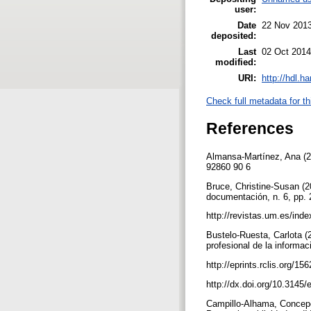
user:
Date
22 Nov 2013
deposited:
Last
02 Oct 2014
modified:
URI:
http://hdl.h
Check full metadata for th
References
Almansa-Martínez, Ana (2
92860 90 6
Bruce, Christine-Susan (2
documentación, n. 6, pp.
http://revistas.um.es/ind
Bustelo-Ruesta, Carlota (
profesional de la informac
http://eprints.rclis.org/15
http://dx.doi.org/10.3145
Campillo-Alhama, Concepci