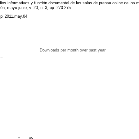
idios informativos y función documental de las salas de prensa online de los m
ión, mayo-junio, v. 20, n. 3, pp. 270-275.
/epi.2011.may.04
Downloads per month over past year
..