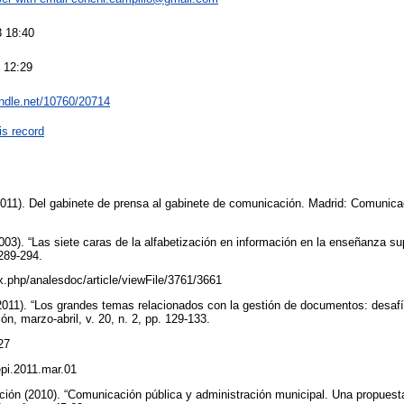
 18:40
 12:29
andle.net/10760/20714
is record
011). Del gabinete de prensa al gabinete de comunicación. Madrid: Comunica
003). “Las siete caras de la alfabetización en información en la enseñanza su
 289-294.
ex.php/analesdoc/article/viewFile/3761/3661
2011). “Los grandes temas relacionados con la gestión de documentos: desafí
ión, marzo-abril, v. 20, n. 2, pp. 129-133.
627
/epi.2011.mar.01
ón (2010). “Comunicación pública y administración municipal. Una propuesta