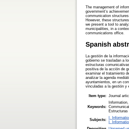
The management of informat
government’s achievement 
communication structures 
However, these structures
we present a tool to anal
municipalities, in a conte
communications office.
Spanish abst
La gestión de la informaci
gobierno se trasladan a l
estructuras comunicativas
positiva de la acción de 
examinar el tratamiento d
analizar la agenda mediáti
ayuntamientos, en un cont
vinculadas a la gestión y 
Item type:
Journal arti
Information,
Keywords:
Communicati
Estructuras 
I. Informati
Subjects:
I. Informati
Depositing
Unnamed us