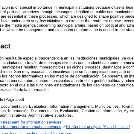
ion is of special importance in municipal institutions because citizens hear 
of political objectives through messages identified as public communication
are essential in these processes, which are designed to shape positive perce
 have undertaken very few initiatives to examine the treatment of news events 
yze the media agenda concerning municipal affairs, based on political and ad
xt in which the management and evaluation of information is added to the stan
ract
ón resulta de especial trascendencia en las instituciones municipales, ya que
os ciudadanos a través de mensajes diversos que se identifican como comuni
 municipales resultan imprescindibles en dichos procesos, destinados a conf
gobierno. Son muy escasas las iniciativas que se han propiciado por parte de 
e los hechos informativos en los medios de comunicación. Se presenta un in
ca en prensa sobre asuntos municipales a partir de la gestión política y admin
exto en el que a las funciones estandarizadas de los gabinetes de comunica
evaluación de la información.
cle (Paginated)
 Documentation, Evaluation, Information management, Municipalities, Town hal
on, Información, Documentación, Evaluación, Gestión de información, Ayun
administrativas. Administrative structures.
on treatment for information services
on treatment for information services
>
IB. Content analysis (A and I, class.)
er with email
conchi.campillo@gmail.com