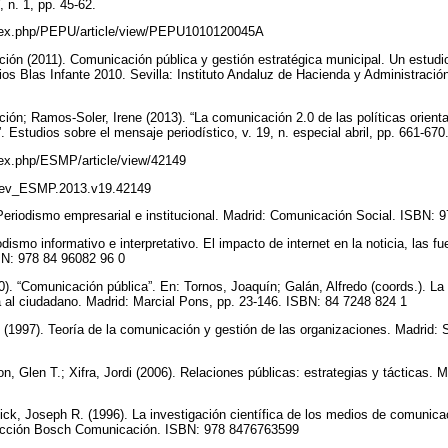
, n. 1, pp. 45-62.
index.php/PEPU/article/view/PEPU1010120045A
ón (2011). Comunicación pública y gestión estratégica municipal. Un estudio
os Blas Infante 2010. Sevilla: Instituto Andaluz de Hacienda y Administraci
ón; Ramos-Soler, Irene (2013). “La comunicación 2.0 de las políticas orien
Estudios sobre el mensaje periodístico, v. 19, n. especial abril, pp. 661-670
ndex.php/ESMP/article/view/42149
9/rev_ESMP.2013.v19.42149
Periodismo empresarial e institucional. Madrid: Comunicación Social. ISBN:
ismo informativo e interpretativo. El impacto de internet en la noticia, las f
BN: 978 84 96082 96 0
0). “Comunicación pública”. En: Tornos, Joaquín; Galán, Alfredo (coords.). La
a al ciudadano. Madrid: Marcial Pons, pp. 23-146. ISBN: 84 7248 824 1
 (1997). Teoría de la comunicación y gestión de las organizaciones. Madrid: 
n, Glen T.; Xifra, Jordi (2006). Relaciones públicas: estrategias y tácticas.
k, Joseph R. (1996). La investigación científica de los medios de comunica
ección Bosch Comunicación. ISBN: 978 8476763599