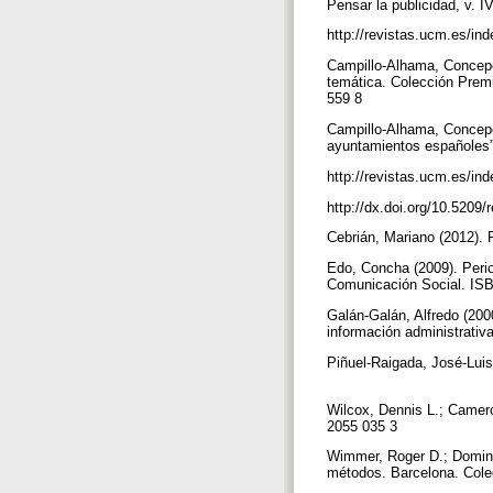
Pensar la publicidad, v. IV
http://revistas.ucm.es/
Campillo-Alhama, Concepci
temática. Colección Premi
559 8
Campillo-Alhama, Concepci
ayuntamientos españoles”. 
http://revistas.ucm.es/i
http://dx.doi.org/10.520
Cebrián, Mariano (2012). 
Edo, Concha (2009). Period
Comunicación Social. IS
Galán-Galán, Alfredo (200
información administrativ
Piñuel-Raigada, José-Luis
Wilcox, Dennis L.; Camero
2055 035 3
Wimmer, Roger D.; Dominic
métodos. Barcelona. Col