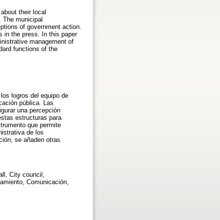
about their local
. The municipal
ptions of government action.
in the press. In this paper
ministrative management of
dard functions of the
 los logros del equipo de
cación pública. Las
igurar una percepción
estas estructuras para
strumento que permite
istrativa de los
ción, se añaden otras
l, City council,
tamiento, Comunicación,