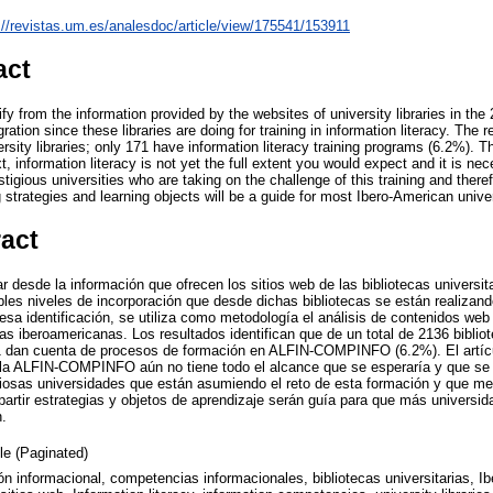
://revistas.um.es/analesdoc/article/view/175541/153911
act
tify from the information provided by the websites of university libraries in th
ration since these libraries are doing for training in information literacy. The re
sity libraries; only 171 have information literacy training programs (6.2%). 
, information literacy is not yet the full extent you would expect and it is ne
stigious universities who are taking on the challenge of this training and there
trategies and learning objects will be a guide for most Ibero-American univers
ract
car desde la información que ofrecen los sitios web de las bibliotecas universit
bles niveles de incorporación que desde dichas bibliotecas se están realizand
identificación, se utiliza como metodología el análisis de contenidos web a 
rias iberoamericanas. Los resultados identifican que de un total de 2136 bibliot
1 dan cuenta de procesos de formación en ALFIN-COMPINFO (6.2%). El artíc
 la ALFIN-COMPINFO aún no tiene todo el alcance que se esperaría y que se 
osas universidades que están asumiendo el reto de esta formación y que medi
artir estrategias y objetos de aprendizaje serán guía para que más universi
n.
cle (Paginated)
ón informacional, competencias informacionales, bibliotecas universitarias, Ib