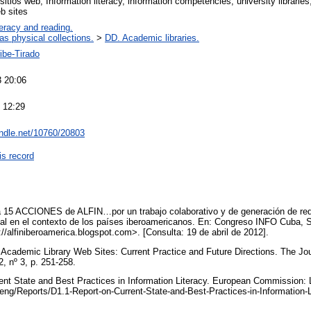
sitios web, Information literacy, information competencies, university librarie
b sites
teracy and reading.
 as physical collections.
>
DD. Academic libraries.
ibe-Tirado
 20:06
 12:29
andle.net/10760/20803
is record
 15 ACCIONES de ALFIN…por un trabajo colaborativo y de generación de rede
nal en el contexto de los países iberoamericanos. En: Congreso INFO Cuba, 
://alfiniberoamerica.blogspot.com>. [Consulta: 19 de abril de 2012].
cademic Library Web Sites: Current Practice and Future Directions. The Jo
32, nº 3, p. 251-258.
nt State and Best Practices in Information Literacy. European Commission: 
/eng/Reports/D1.1-Report-on-Current-State-and-Best-Practices-in-Information-L