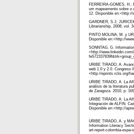
FERREIRA-GOMES, H.; PRU
um mapeamento sobre o us
12. Disponible en:<http:/
GARDNER, S.J; JURICEK, J
Librarianship, 2008, vol. 3
PINTO MOLINA, M. y URIBE
Disponible en:<http://www.
SONNTAG, G. Information l
<http://www.linkedin.c
fe572337839f&trk=group_
URIBE TIRADO, A. Avances
web 1.0 y 2.0. Congreso I
<http://eprints.rclis.org/
URIBE TIRADO, A. La Alfa
análisis de la literatura
de Zaragoza. 2010, p. 165
URIBE TIRADO, A. La Alfab
Integración de ALFIN. Caso
Disponible en:<http://apr
URIBE TIRADO, A. y MACH
Information Literacy Secti
art-report-colombia-espa-o