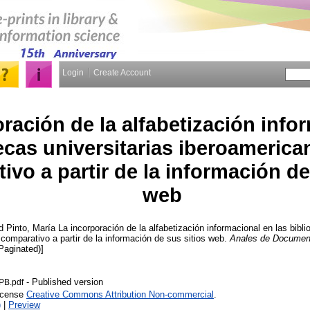
Login
Create Account
ración de la alfabetización info
tecas universitarias iberoamerica
ivo a partir de la información de
web
d
Pinto, María
La incorporación de la alfabetización informacional en las bibli
 comparativo a partir de la información de sus sitios web.
Anales de Documen
(Paginated)]
- Published version
PB.pdf
License
Creative Commons Attribution Non-commercial
.
)
|
Preview