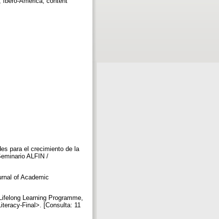
s, Ibero-America, content
s para el crecimiento de la
Seminario ALFIN /
urnal of Academic
Lifelong Learning Programme,
iteracy-Final>. [Consulta: 11