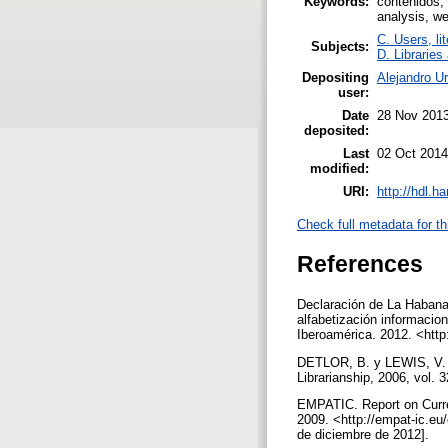
Keywords:
contenidos, 
analysis, we
C. Users, li
Subjects:
D. Libraries
Depositing
Alejandro Ur
user:
Date
28 Nov 2013
deposited:
Last
02 Oct 2014
modified:
URI:
http://hdl.h
Check full metadata for th
References
Declaración de La Habana
alfabetización informacio
Iberoamérica. 2012. <http
DETLOR, B. y LEWIS, V. A
Librarianship, 2006, vol. 
EMPATIC. Report on Curre
2009. <http://empat-ic.eu
de diciembre de 2012].