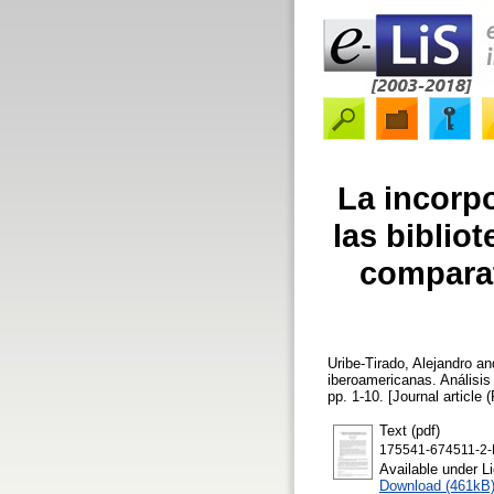
La incorpo
las biblio
comparat
Uribe-Tirado, Alejandro
an
iberoamericanas. Análisis
pp. 1-10. [Journal article 
Text (pdf)
175541-674511-2-
Available under 
Download (461kB