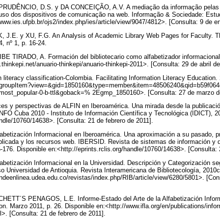
DÊNCIO, D.S. y DA CONCEIÇÃO, A.V. A mediação da informação pelas Bib
o dos dispositivos de comunicação na web. Informação & Sociedade: Estudos
/www.ies.ufpb.br/ojs2/index.php/ies/article/view/9047/4812>. [Consulta: 9 de e
.E. y XU, F.G. An Analysis of Academic Library Web Pages for Faculty. T
4, nº 1, p. 16-24.
 TIRADO, A. Formación del bibliotecario como alfabetizador informacional.
thinkepi.net/anuario-thinkepi/anuario-thinkepi-2011>. [Consulta: 29 de abril d
iteracy classification-Colombia. Facilitating Information Literacy Education.
om/groupItem?view=&gid=1850160&type=member&item=48506240&qid=b59f064
most_popular-0-b-ttl&goback=% 2Egmp_1850160>. [Consulta: 27 de marzo d
 y perspectivas de ALFIN en Iberoamérica. Una mirada desde la publicación
NFO Cuba 2010 - Instituto de Información Científica y Tecnológica (IDICT), 20
handle/10760/14638>. [Consulta: 21 de febrero de 2011].
betización Informacional en Iberoamérica. Una aproximación a su pasado, pr
 publicada y los recursos web. IBERSID. Revista de sistemas de información y
-176. Disponible en:<http://eprints.rclis.org/handle/10760/14638>. [Consulta:
etización Informacional en la Universidad. Descripción y Categorización se
 Universidad de Antioquia. Revista Interamericana de Bibliotecología, 2010c, 
endeenlinea.udea.edu.co/revistas/index.php/RIB/article/view/6280/5801>. [Cons
ETT´S PENAGOS, L.E. Informe-Estado del Arte de la Alfabetización Inform
on. Marzo 2011, p. 26. Disponible en:<http://www.ifla.org/en/publications/inform
l>. [Consulta: 21 de febrero de 2011].