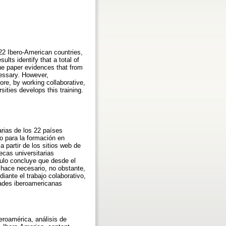
e 22 Ibero-American countries,
sults identify that a total of
The paper evidences that from
cessary. However,
fore, by working collaborative,
ities develops this training.
arias de los 22 países
o para la formación en
partir de los sitios web de
ecas universitarias
ulo concluye que desde el
hace necesario, no obstante,
ante el trabajo colaborativo,
dades iberoamericanas
eroamérica, análisis de