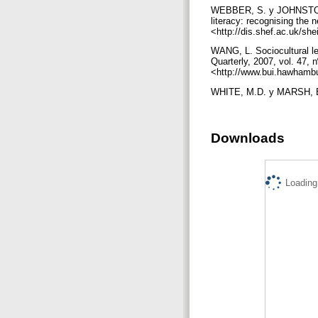
WEBBER, S. y JOHNSTON, B.
literacy: recognising the 
<http://dis.shef.ac.uk/she
WANG, L. Sociocultural lea
Quarterly, 2007, vol. 47, 
<http://www.bui.hawhambu
WHITE, M.D. y MARSH, E.E.
Downloads
Loading.