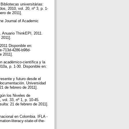
liotecas universitárias:
, 2010, vol. 20, nº 3, p. 1-
nero de 2011].
he Journal of Academic
 Anuario ThinkEPI, 2011.
e 2011].
 2011 Disponible en:
e-713d-4286-b98d-
e 2011].
 académico-científica y la
10a, p. 1-30. Disponible en:
esente y futuro desde el
 documentación. Universidad
 21 de febrero de 2011].
gún los Niveles de
vol. 33, nº 1, p. 10-45.
ulta: 21 de febrero de 2011].
acional en Colombia. IFLA -
ation-literacy-state-of-the-