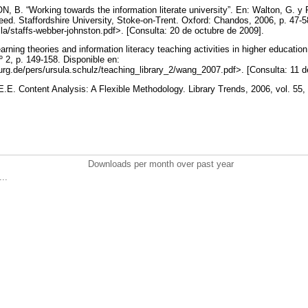
 “Working towards the information literate university”. En: Walton, G. y P
need. Staffordshire University, Stoke-on-Trent. Oxford: Chandos, 2006, p. 47-5
ila/staffs-webber-johnston.pdf>. [Consulta: 20 de octubre de 2009].
rning theories and information literacy teaching activities in higher educati
nº 2, p. 149-158. Disponible en:
rg.de/pers/ursula.schulz/teaching_library_2/wang_2007.pdf>. [Consulta: 11 d
 Content Analysis: A Flexible Methodology. Library Trends, 2006, vol. 55, 
Downloads per month over past year
..