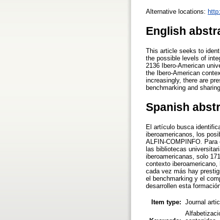
Alternative locations:
http
English abstr
This article seeks to iden
the possible levels of integ
2136 Ibero-American univer
the Ibero-American context
increasingly, there are pre
benchmarking and sharing s
Spanish abst
El artículo busca identifi
iberoamericanos, los posi
ALFIN-COMPINFO. Para esa 
las bibliotecas universita
iberoamericanas, solo 17
contexto iberoamericano,
cada vez más hay prestigi
el benchmarking y el comp
desarrollen esta formació
Item type:
Journal arti
Alfabetizaci