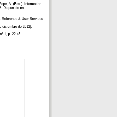
ope, A. (Eds.). Information
8. Disponible en:
on. Reference & User Services
e diciembre de 2012].
nº 1, p. 22-45.