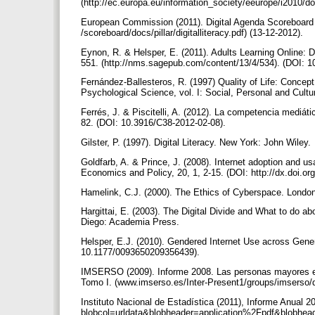
(http://ec.europa.eu/information_society/eeurope/i2010/d
European Commission (2011). Digital Agenda Scoreboard 2
/scoreboard/docs/pillar/digitalliteracy.pdf) (13-12-2012).
Eynon, R. & Helsper, E. (2011). Adults Learning Online: D
551. (http://nms.sagepub.com/content/13/4/534). (DOI:
Fernández-Ballesteros, R. (1997) Quality of Life: Concep
Psychological Science, vol. I: Social, Personal and Cult
Ferrés, J. & Piscitelli, A. (2012). La competencia mediát
82. (DOI: 10.3916/C38-2012-02-08).
Gilster, P. (1997). Digital Literacy. New York: John Wiley.
Goldfarb, A. & Prince, J. (2008). Internet adoption and usag
Economics and Policy, 20, 1, 2-15. (DOI: http://dx.doi.or
Hamelink, C.J. (2000). The Ethics of Cyberspace. Londo
Hargittai, E. (2003). The Digital Divide and What to do 
Diego: Academia Press.
Helsper, E.J. (2010). Gendered Internet Use across Gene
10.1177/0093650209356439).
IMSERSO (2009). Informe 2008. Las personas mayores e
Tomo I. (www.imserso.es/Inter-Present1/groups/imserso/
Instituto Nacional de Estadística (2011), Informe Anual 2
blobcol=urldata&blobheader=application%2Fpdf&blobhe