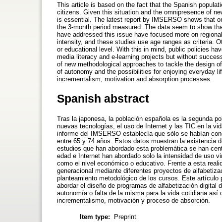
This article is based on the fact that the Spanish populati
citizens. Given this situation and the omnipresence of new
is essential. The latest report by IMSERSO shows that o
the 3-month period measured. The data seem to show that 
have addressed this issue have focused more on regional 
intensity, and these studies use age ranges as criteria. 
or educational level. With this in mind, public policies ha
media literacy and e-learning projects but without succe
of new methodological approaches to tackle the design of 
of autonomy and the possibilities for enjoying everyday 
incrementalism, motivation and absorption processes.
Spanish abstract
Tras la japonesa, la población española es la segunda po
nuevas tecnologías, el uso de Internet y las TIC en la vi
informe del IMSERSO establecía que sólo se habían cone
entre 65 y 74 años. Estos datos muestran la existencia d
estudios que han abordado esta problemática se han centr
edad e Internet han abordado solo la intensidad de uso vi
como el nivel económico o educativo. Frente a esta realida
generacional mediante diferentes proyectos de alfabetizaci
planteamiento metodológico de los cursos. Este artículo
abordar el diseño de programas de alfabetización digital
autonomía o falta de la misma para la vida cotidiana así
incrementalismo, motivación y proceso de absorción.
Item type:
Preprint