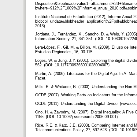
Disposition&blobheadervalue1=attachment%3B+filenam
bwhere=912%2F1009%2Finform-e_anual_2010.pdf&ssbina
Instituto Nacional de Estadística (2012), Informe Anual 2
blobcol=urldata&blobheader=application%2Fpdf&blobhea
2013)
Jordana, J., Fernández, X., Sancho, D. & Welp, Y. (2005).
Information Society, 21, 341-351. (DOI: 10.1080/019722
Lera-López, F., Gil, M. & Billón, M. (2009). El uso de In
Estudios Regionales, 16, 93-115.
Loges, W. & Jung, J.Y. (2001). Exploring the digital div
562. (DOI: 10.1177/009365001028004007).
Martin, A. (2006). Literacies for the Digital Age. In A. Mar
Facet.
Mills, B. & Whitacre, B. (2003). Understanding the Non-M
OCDE (2007). Working Party on Indicators for the Informa
OCDE (2011). Understanding the Digital Divide. (www.oec
Ono, H. & Zavodny, M. (2007). Digital Inequality: A Fiv
1155. (DOI: 10.1006/j.ssresearch.2006.09.001).
Rice, R.E. & Katz, J.E. (2003). Comparing Internet and M
Telecommunications Policy, 27, 597-623. (DOI: 10.1016