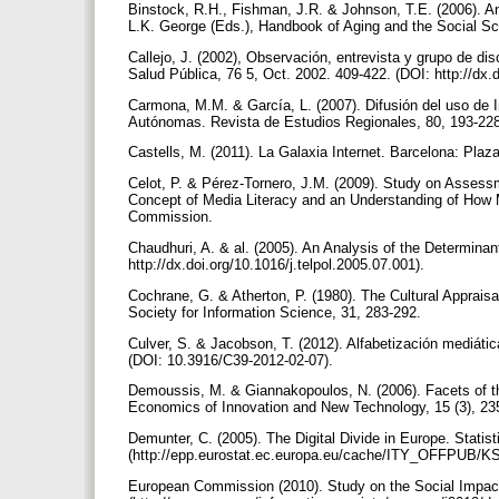
Binstock, R.H., Fishman, J.R. & Johnson, T.E. (2006). An
L.K. George (Eds.), Handbook of Aging and the Social S
Callejo, J. (2002), Observación, entrevista y grupo de dis
Salud Pública, 76 5, Oct. 2002. 409-422. (DOI: http://d
Carmona, M.M. & García, L. (2007). Difusión del uso de 
Autónomas. Revista de Estudios Regionales, 80, 193-22
Castells, M. (2011). La Galaxia Internet. Barcelona: Pla
Celot, P. & Pérez-Tornero, J.M. (2009). Study on Assessm
Concept of Media Literacy and an Understanding of How 
Commission.
Chaudhuri, A. & al. (2005). An Analysis of the Determina
http://dx.doi.org/10.1016/j.telpol.2005.07.001).
Cochrane, G. & Atherton, P. (1980). The Cultural Appraisal
Society for Information Science, 31, 283-292.
Culver, S. & Jacobson, T. (2012). Alfabetización mediáti
(DOI: 10.3916/C39-2012-02-07).
Demoussis, M. & Giannakopoulos, N. (2006). Facets of the
Economics of Innovation and New Technology, 15 (3), 2
Demunter, C. (2005). The Digital Divide in Europe. Statis
(http://epp.eurostat.ec.europa.eu/cache/ITY_OFFPUB/K
European Commission (2010). Study on the Social Impact