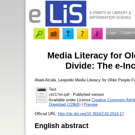
Login
Create 
Media Literacy for Ol
Divide: The e-I
Abad-Alcalá, Leopoldo
Media Literacy for Older People F
Text
- Published version
c4217en.pdf
Available under License
Creative Commons Attrib
Download (229kB)
|
Preview
Official URL:
http://dx.doi.org/10.3916/C42-2014-17
English abstract