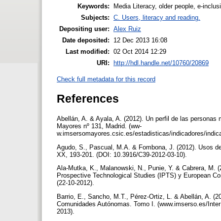
Keywords:
Media Literacy, older people, e-inclus
Subjects:
C. Users, literacy and reading.
Depositing user:
Alex Ruiz
Date deposited:
12 Dec 2013 16:08
Last modified:
02 Oct 2014 12:29
URI:
http://hdl.handle.net/10760/20869
Check full metadata for this record
References
Abellán, A. & Ayala, A. (2012). Un perfil de las persona
Mayores nº 131, Madrid. (ww-
w.imsersomayores.csic.es/estadisticas/indicadores/indic
Agudo, S., Pascual, M.A. & Fombona, J. (2012). Usos de 
XX, 193-201. (DOI: 10.3916/C39-2012-03-10).
Ala-Mutka, K., Malanowski, N., Punie, Y. & Cabrera, M. (20
Prospective Technological Studies (IPTS) y European Co
(22-10-2012).
Barrio, E., Sancho, M.T., Pérez-Ortiz, L. & Abellán, A. 
Comunidades Autónomas. Tomo I. (www.imserso.es/InterP
2013).