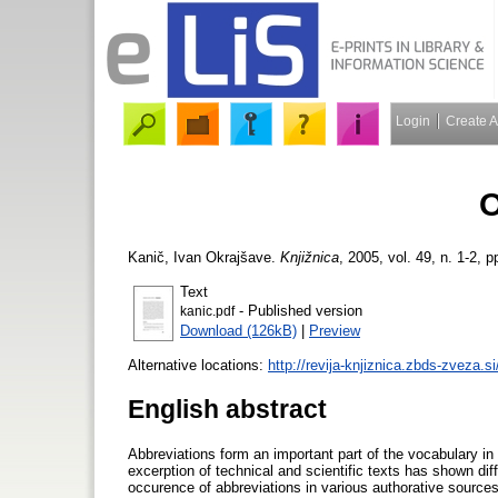
Login
Create 
O
Kanič, Ivan
Okrajšave.
Knjižnica
, 2005, vol. 49, n. 1-2, p
Text
- Published version
kanic.pdf
Download (126kB)
|
Preview
Alternative locations:
http://revija-knjiznica.zbds-zveza.s
English abstract
Abbreviations form an important part of the vocabulary in
excerption of technical and scientific texts has shown dif
occurence of abbreviations in various authorative sources