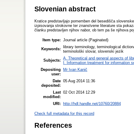
Slovenian abstract
Kratice predstavljajo pomemben del besedišča slovenskega
izpisovanja strokovne ter znanstvene literature sta pokazala
članku predstavljen njihov nabor, ob tem pa še njihova poja
Item type:
Journal article (Paginated)
library terminology, terminological dictio
Keywords:
terminološki slovar, slovenski jezik
A. Theoretical and general aspects of lib
Subjects:
I. Information treatment for information s
Depositing
Mr Ivan Kanič
user:
Date
05 Aug 2014 11:36
deposited:
Last
02 Oct 2014 12:29
modified:
URI:
http://hdl.handle.net/10760/20884
Check full metadata for this record
References