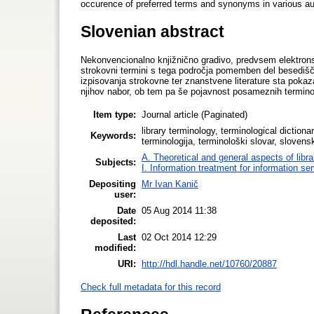
occurence of preferred terms and synonyms in various au
Slovenian abstract
Nekonvencionalno knjižnično gradivo, predvsem elektronski
strokovni termini s tega področja pomemben del besedišča
izpisovanja strokovne ter znanstvene literature sta pokaza
njihov nabor, ob tem pa še pojavnost posameznih terminov 
Item type:
Journal article (Paginated)
library terminology, terminological diction
Keywords:
terminologija, terminološki slovar, slovensk
A. Theoretical and general aspects of libra
Subjects:
I. Information treatment for information se
Depositing
Mr Ivan Kanič
user:
Date
05 Aug 2014 11:38
deposited:
Last
02 Oct 2014 12:29
modified:
URI:
http://hdl.handle.net/10760/20887
Check full metadata for this record