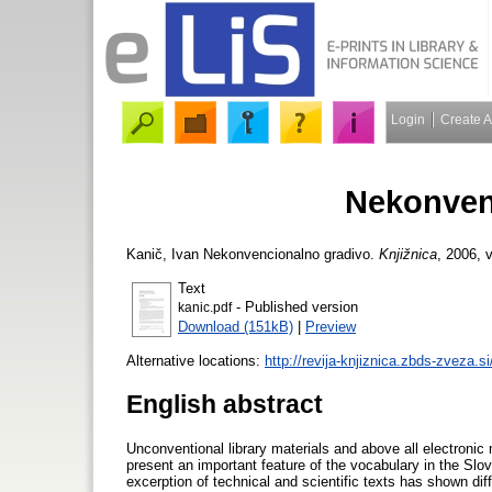
Login
Create 
Nekonven
Kanič, Ivan
Nekonvencionalno gradivo.
Knjižnica
, 2006, v
Text
- Published version
kanic.pdf
Download (151kB)
|
Preview
Alternative locations:
http://revija-knjiznica.zbds-zveza.s
English abstract
Unconventional library materials and above all electronic
present an important feature of the vocabulary in the Slo
excerption of technical and scientific texts has shown dif