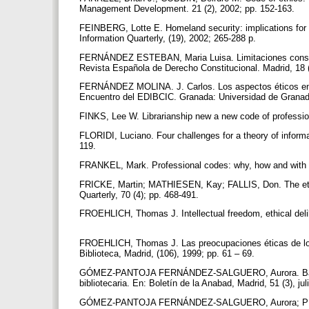
Management Development. 21 (2), 2002; pp. 152-163.
FEINBERG, Lotte E. Homeland security: implications for i
Information Quarterly, (19), 2002; 265-288 p.
FERNÁNDEZ ESTEBAN, Maria Luisa. Limitaciones constituci
Revista Española de Derecho Constitucional. Madrid, 18 
FERNÁNDEZ MOLINA. J. Carlos. Los aspectos éticos en la
Encuentro del EDIBCIC. Granada: Universidad de Granad
FINKS, Lee W. Librarianship new a new code of profession
FLORIDI, Luciano. Four challenges for a theory of informa
119.
FRANKEL, Mark. Professional codes: why, how and with w
FRICKE, Martin; MATHIESEN, Kay; FALLIS, Don. The ethica
Quarterly, 70 (4); pp. 468-491.
FROEHLICH, Thomas J. Intellectual freedom, ethical delib
FROEHLICH, Thomas J. Las preocupaciones éticas de los 
Biblioteca, Madrid, (106), 1999; pp. 61 – 69.
GÓMEZ-PANTOJA FERNÁNDEZ-SALGUERO, Aurora. Bases teó
bibliotecaria. En: Boletín de la Anabad, Madrid, 51 (3), ju
GÓMEZ-PANTOJA FERNÁNDEZ-SALGUERO, Aurora; PÉREZ P