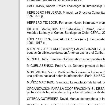
HAUPTMAN, Robert. Ethical challenges in librarianship. 
HEREDERO HIGUERAS, Manuel. La Directiva Comunitaria d
1997; 375 p.
HERRERO TEJEDOR, Fernando. Honor, intimidad y propia
HILBERT, Martin; BUSTOS, Sebastián; FERRAZ, João Carl
América Latina y el Caribe. Santiago de Chile: CEPAL, 2
LÓPEZ GUERRA, Luis; AGUIAR, Luis (eds.). Las constituc
1991; 1017 p.
MARTÍNEZ ARELLANO, Filiberto; CALVA GONZÁLEZ, Juan
educación bibliotecológica en América Latina y el Cari
MENDEL, Toby. Freedom of information: a comparative l
MIGUEL ASENSIO, Pedro A. de. Derecho privado de Intern
MONTVILOFF, Victor. Políticas Nacionales de Información
una política nacional sobre la información. París, UNES
MUÑOZ MACHADO, Santiago. La regulación de la red: pod
ORGANIZACIÓN PARA LA COOPERACIÓN Y EL DESARRO
protección de la privacidad y flujos transfronterizos de 
ORTEGA GUTIÉRREZ, David. Manual de derecho a la info