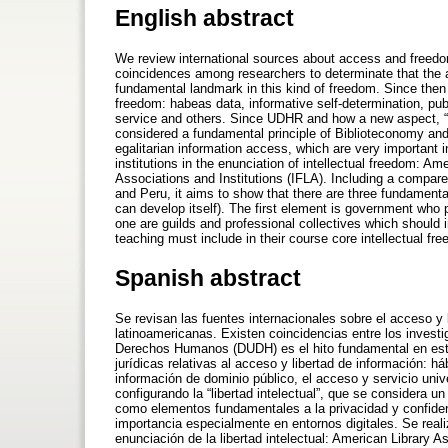
English abstract
We review international sources about access and freedom
coincidences among researchers to determinate that the a
fundamental landmark in this kind of freedom. Since then
freedom: habeas data, informative self-determination, pu
service and others. Since UDHR and how a new aspect, “i
considered a fundamental principle of Biblioteconomy and
egalitarian information access, which are very important 
institutions in the enunciation of intellectual freedom: Am
Associations and Institutions (IFLA). Including a compare
and Peru, it aims to show that there are three fundamenta
can develop itself). The first element is government who
one are guilds and professional collectives which should i
teaching must include in their course core intellectual fre
Spanish abstract
Se revisan las fuentes internacionales sobre el acceso y 
latinoamericanas. Existen coincidencias entre los investi
Derechos Humanos (DUDH) es el hito fundamental en este 
jurídicas relativas al acceso y libertad de información: 
información de dominio público, el acceso y servicio univ
configurando la “libertad intelectual”, que se considera 
como elementos fundamentales a la privacidad y confidenc
importancia especialmente en entornos digitales. Se reali
enunciación de la libertad intelectual: American Library A