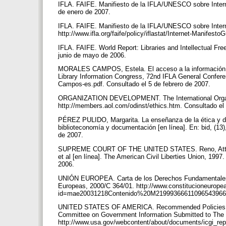
IFLA. FAIFE. Manifiesto de la IFLA/UNESCO sobre Internet
de enero de 2007.
IFLA. FAIFE. Manifiesto de la IFLA/UNESCO sobre Internet
http://www.ifla.org/faife/policy/iflastat/Internet-Manifes
IFLA. FAIFE. World Report: Libraries and Intellectual Freed
junio de mayo de 2006.
MORALES CAMPOS, Estela. El acceso a la información, la 
Library Information Congress, 72nd IFLA General Conferenc
Campos-es.pdf. Consultado el 5 de febrero de 2007.
ORGANIZATION DEVELOPMENT. The International Organiza
http://members.aol.com/odinst/ethics.htm. Consultado el
PÉREZ PULIDO, Margarita. La enseñanza de la ética y deo
biblioteconomía y documentación [en línea]. En: bid, (13)
de 2007.
SUPREME COURT OF THE UNITED STATES. Reno, Attorney G
et al [en línea]. The American Civil Liberties Union, 1997
2006.
UNIÓN EUROPEA. Carta de los Derechos Fundamentales de
Europeas, 2000/C 364/01. http://www.constitucioneurope
id=mae20031218Contenido%20M21999366611096543966463~
UNITED STATES OF AMERICA. Recommended Policies and G
Committee on Government Information Submitted to The 
http://www.usa.gov/webcontent/about/documents/icgi_rep