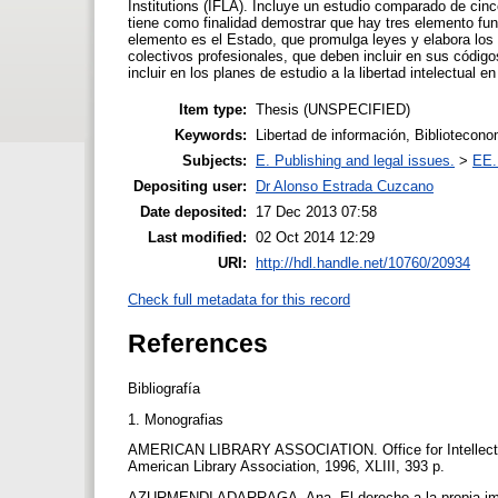
Institutions (IFLA). Incluye un estudio comparado de cinc
tiene como finalidad demostrar que hay tres elemento fund
elemento es el Estado, que promulga leyes y elabora los 
colectivos profesionales, que deben incluir en sus código
incluir en los planes de estudio a la libertad intelectual en
Item type:
Thesis (UNSPECIFIED)
Keywords:
Libertad de información, Bibliotecon
Subjects:
E. Publishing and legal issues.
>
EE.
Depositing user:
Dr Alonso Estrada Cuzcano
Date deposited:
17 Dec 2013 07:58
Last modified:
02 Oct 2014 12:29
URI:
http://hdl.handle.net/10760/20934
Check full metadata for this record
References
Bibliografía
1. Monografias
AMERICAN LIBRARY ASSOCIATION. Office for Intellectual
American Library Association, 1996, XLIII, 393 p.
AZURMENDI ADARRAGA, Ana. El derecho a la propia image