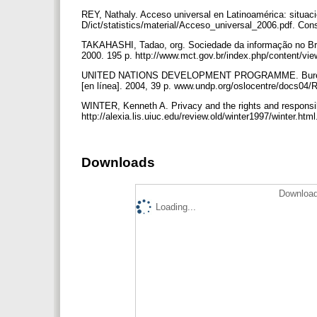
REY, Nathaly. Acceso universal en Latinoamérica: situación
D/ict/statistics/material/Acceso_universal_2006.pdf. Con
TAKAHASHI, Tadao, org. Sociedade da informação no Brasil 
2000. 195 p. http://www.mct.gov.br/index.php/content/vi
UNITED NATIONS DEVELOPMENT PROGRAMME. Bureau for D
[en línea]. 2004, 39 p. www.undp.org/oslocentre/docs04
WINTER, Kenneth A. Privacy and the rights and responsibili
http://alexia.lis.uiuc.edu/review.old/winter1997/winter.h
Downloads
Download
Loading...