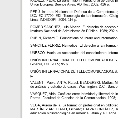
PALAZZI, Pablo. La transmisión internacional de datos per
Unión Europea. Buenos Aires, AD Hoc, 2002; 416 p.
PERÚ. Instituto Nacional de Defensa de la Competencia y
ISO/IEC 17799: EDI. Tecnología de la información. Código
Lima: INDECOPI, 2004, 116 p.
POMED SÁNCHEZ, Luis Alberto. El derecho de acceso de l
Instituto Nacional de Administración Pública, 1989; 292 
RUBIN, Richard E. Foundations of library and informatio
SANCHEZ FERRIZ, Remedios. El derecho a la informació
UNESCO. Hacia las sociedades del conocimiento: infor
UNIÓN INTERNACIONAL DE TELECOMUNICACIONES. Cumbre
Ginebra, UIT, 2005; 95 p.
UNIÓN INTERNACIONAL DE TELECOMUNICACIONES. El ser
p.
VALENTI, Pablo; ANTA, Rafael; BENDERSKI, Matías. Manua
de análisis y estudio de casos. Washington, D.C., Banco
VÁSQUEZ, Aldo. Conflicto entre intimidad y libertad de i
Porres. Facultad de Ciencias de la Comunicación, 1998;
VEGA, Aurora de la. La formación profesional en bibliotec
MARTÍNEZ ARELLANO, Filiberto; CALVA GONZÁLEZ, Juan
educación bibliotecológica en América Latina y el Cari