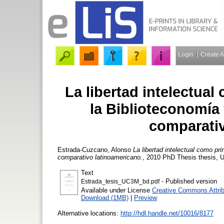
Login
Create 
La libertad intelectua
la Biblioteconomía
comparativ
Estrada-Cuzcano, Alonso
La libertad intelectual como pr
comparativo latinoamericano.
, 2010 PhD Thesis thesis, Un
Text
- Published version
Estrada_tesis_UC3M_bd.pdf
Available under License
Creative Commons Attrib
Download (1MB)
|
Preview
Alternative locations:
http://hdl.handle.net/10016/8177