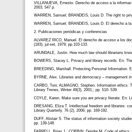
VILLANUEVA, Ernesto. Derecho de acceso a la informació
2003; 547 p.
WARREN, Samuel; BRANDEIS, Louis D. The right to priva
WARREN, Samuel; BRANDEIS, Louis D. El derecho a la in
2. Publicaciones periódicas y conferencias
ALVAREZ RICO, Manuel. El derecho de acceso a los docu
(183), jul-set, 1979; pp.103-133.
ARUNDALE, Justin. How much law should librarians know?
BOWERS, Stacey L. Privacy and library records. En: The J
BREEDING, Marshall. Protecting Personal Information. En
BYRNE, Alex. Libraries and democracy – management impl
CARBO, Toni; ALMAGNO, Stephen. Information ethics: The 
Library Trenes, Winter 49(3), 2001;; pp. 510- 539.
COYLE, Karen. Make sure you are privacy literate. En: Lib
DRESANG, Eliza T. Intellectual freedom and libraries: com
Library Quarterly. 76 (2), 2006; pp. 169-192.
DUFF, Alistair S. The status of information society studie
pp. 139-148.
FARRELL, Brian J.; COBBIN, Deirdre M. Code of ethics: t