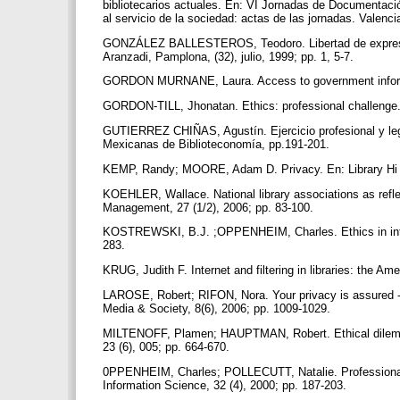
bibliotecarios actuales. En: VI Jornadas de Documentació
al servicio de la sociedad: actas de las jornadas. Valen
GONZÁLEZ BALLESTEROS, Teodoro. Libertad de expresión 
Aranzadi, Pamplona, (32), julio, 1999; pp. 1, 5-7.
GORDON MURNANE, Laura. Access to government informati
GORDON-TILL, Jhonatan. Ethics: professional challenge.
GUTIERREZ CHIÑAS, Agustín. Ejercicio profesional y leg
Mexicanas de Biblioteconomía, pp.191-201.
KEMP, Randy; MOORE, Adam D. Privacy. En: Library Hi T
KOEHLER, Wallace. National library associations as reflec
Management, 27 (1/2), 2006; pp. 83-100.
KOSTREWSKI, B.J. ;OPPENHEIM, Charles. Ethics in inform
283.
KRUG, Judith F. Internet and filtering in libraries: the A
LAROSE, Robert; RIFON, Nora. Your privacy is assured - 
Media & Society, 8(6), 2006; pp. 1009-1029.
MILTENOFF, Plamen; HAUPTMAN, Robert. Ethical dilemmas i
23 (6), 005; pp. 664-670.
0PPENHEIM, Charles; POLLECUTT, Natalie. Professional as
Information Science, 32 (4), 2000; pp. 187-203.