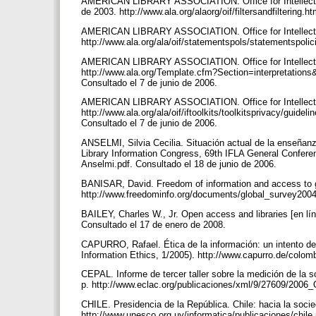
AMERICAN LIBRARY ASSOCIATION. Office for Intellectual 
de 2003. http://www.ala.org/alaorg/oif/filtersandfiltering.
AMERICAN LIBRARY ASSOCIATION. Office for Intellectual 
http://www.ala.org/ala/oif/statementspols/statementspoli
AMERICAN LIBRARY ASSOCIATION. Office for Intellectual
http://www.ala.org/Template.cfm?Section=interpretati
Consultado el 7 de junio de 2006.
AMERICAN LIBRARY ASSOCIATION. Office for Intellectua
http://www.ala.org/ala/oif/iftoolkits/toolkitsprivacy/guide
Consultado el 7 de junio de 2006.
ANSELMI, Silvia Cecilia. Situación actual de la enseñanza 
Library Information Congress, 69th IFLA General Conferenc
Anselmi.pdf. Consultado el 18 de junio de 2006.
BANISAR, David. Freedom of information and access to g
http://www.freedominfo.org/documents/global_survey2004
BAILEY, Charles W., Jr. Open access and libraries [en lí
Consultado el 17 de enero de 2008.
CAPURRO, Rafael. Ética de la información: un intento de u
Information Ethics, 1/2005). http://www.capurro.de/colo
CEPAL. Informe de tercer taller sobre la medición de la s
p. http://www.eclac.org/publicaciones/xml/9/27609/2006
CHILE. Presidencia de la República. Chile: hacia la socie
http://www.unesco.org.uy/informatica/publicaciones/chil