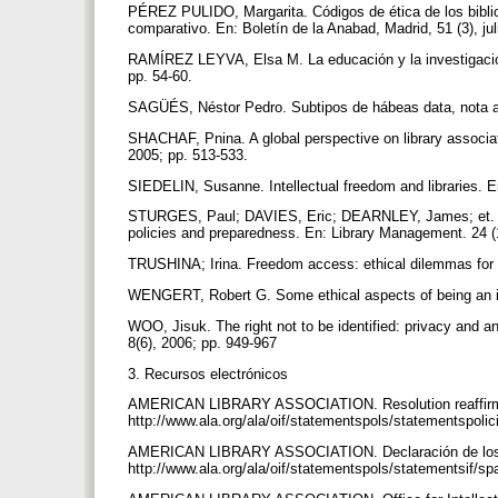
PÉREZ PULIDO, Margarita. Códigos de ética de los bibliot
comparativo. En: Boletín de la Anabad, Madrid, 51 (3), ju
RAMÍREZ LEYVA, Elsa M. La educación y la investigación
pp. 54-60.
SAGÜÉS, Néstor Pedro. Subtipos de hábeas data, nota a f
SHACHAF, Pnina. A global perspective on library associat
2005; pp. 513-533.
SIEDELIN, Susanne. Intellectual freedom and libraries. En
STURGES, Paul; DAVIES, Eric; DEARNLEY, James; et. al. U
policies and preparedness. En: Library Management. 24 (
TRUSHINA; Irina. Freedom access: ethical dilemmas for Int
WENGERT, Robert G. Some ethical aspects of being an inf
WOO, Jisuk. The right not to be identified: privacy and 
8(6), 2006; pp. 949-967
3. Recursos electrónicos
AMERICAN LIBRARY ASSOCIATION. Resolution reaffirming th
http://www.ala.org/ala/oif/statementspols/statementspoli
AMERICAN LIBRARY ASSOCIATION. Declaración de los der
http://www.ala.org/ala/oif/statementspols/statementsif/