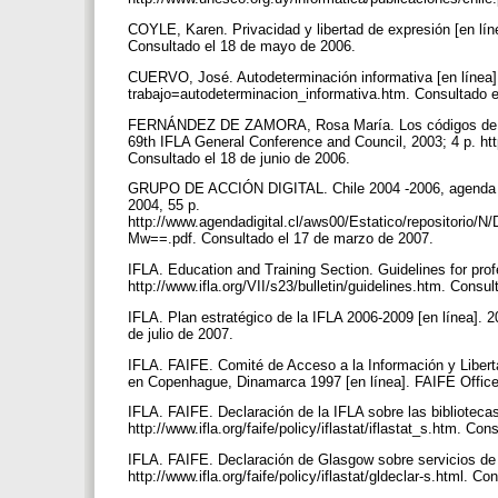
COYLE, Karen. Privacidad y libertad de expresión [en lí
Consultado el 18 de mayo de 2006.
CUERVO, José. Autodeterminación informativa [en línea].
trabajo=autodeterminacion_informativa.htm. Consultado 
FERNÁNDEZ DE ZAMORA, Rosa María. Los códigos de ética
69th IFLA General Conference and Council, 2003; 4 p. htt
Consultado el 18 de junio de 2006.
GRUPO DE ACCIÓN DIGITAL. Chile 2004 -2006, agenda digit
2004, 55 p.
http://www.agendadigital.cl/aws00/Estatico/reposi
Mw==.pdf. Consultado el 17 de marzo de 2007.
IFLA. Education and Training Section. Guidelines for prof
http://www.ifla.org/VII/s23/bulletin/guidelines.htm. Consu
IFLA. Plan estratégico de la IFLA 2006-2009 [en línea]. 2
de julio de 2007.
IFLA. FAIFE. Comité de Acceso a la Información y Liberta
en Copenhague, Dinamarca 1997 [en línea]. FAIFE Office.
IFLA. FAIFE. Declaración de la IFLA sobre las bibliotecas 
http://www.ifla.org/faife/policy/iflastat/iflastat_s.htm. C
IFLA. FAIFE. Declaración de Glasgow sobre servicios de in
http://www.ifla.org/faife/policy/iflastat/gldeclar-s.html. C