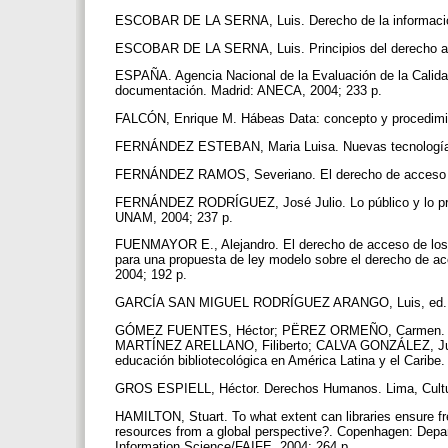
ESCOBAR DE LA SERNA, Luis. Derecho de la informació
ESCOBAR DE LA SERNA, Luis. Principios del derecho a l
ESPAÑA. Agencia Nacional de la Evaluación de la Calidad 
documentación. Madrid: ANECA, 2004; 233 p.
FALCÓN, Enrique M. Hábeas Data: concepto y procedimie
FERNÁNDEZ ESTEBAN, Maria Luisa. Nuevas tecnologías, 
FERNÁNDEZ RAMOS, Severiano. El derecho de acceso a l
FERNÁNDEZ RODRÍGUEZ, José Julio. Lo público y lo privad
UNAM, 2004; 237 p.
FUENMAYOR E., Alejandro. El derecho de acceso de los c
para una propuesta de ley modelo sobre el derecho de a
2004; 192 p.
GARCÍA SAN MIGUEL RODRÍGUEZ ARANGO, Luis, ed. Estud
GÓMEZ FUENTES, Héctor; PËREZ ORMEÑO, Carmen. Situac
MARTÍNEZ ARELLANO, Filiberto; CALVA GONZÁLEZ, Juan
educación bibliotecológica en América Latina y el Carib
GROS ESPIELL, Héctor. Derechos Humanos. Lima, Cultu
HAMILTON, Stuart. To what extent can libraries ensure f
resources from a global perspective?. Copenhagen: Depar
Information Science/FAIFE, 2004; 264 p.