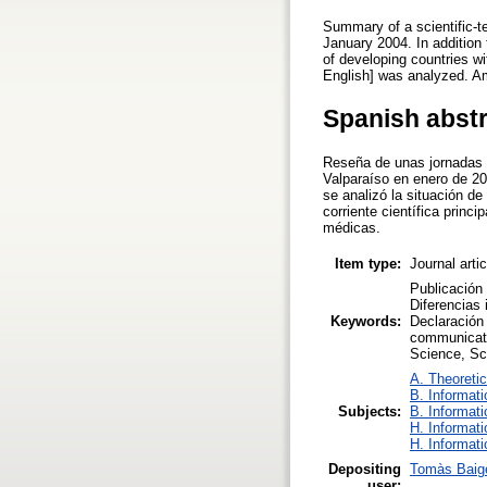
Summary of a scientific-te
January 2004. In addition t
of developing countries wi
English] was analyzed. Am
Spanish abst
Reseña de unas jornadas c
Valparaíso en enero de 20
se analizó la situación de 
corriente científica princ
médicas.
Item type:
Journal arti
Publicación 
Diferencias 
Keywords:
Declaración 
communicati
Science, Sci
A. Theoretic
B. Informati
Subjects:
B. Informati
H. Informati
H. Informati
Depositing
Tomàs Baig
user: