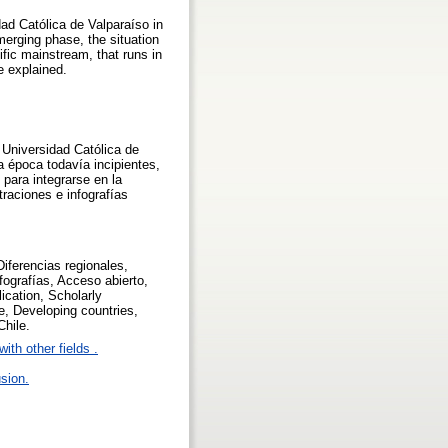
dad Católica de Valparaíso in
emerging phase, the situation
ific mainstream, that runs in
e explained.
 Universidad Católica de
a época todavía incipientes,
 para integrarse en la
traciones e infografías
Diferencias regionales,
nfografías, Acceso abierto,
lication, Scholarly
e, Developing countries,
Chile.
ith other fields .
sion.