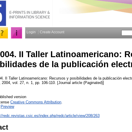
Login
Create Account
004. II Taller Latinoamericano: 
bilidades de la publicación elect
 II Taller Latinoamericano: Recursos y posibilidades de la publicación elect
, 2004, vol. 27, n. 1, pp. 106-110. [Journal article (Paginated)]
blished version
icense
Creative Commons Attribution
.
|
Preview
://redc.revistas.csic.es/index.php/redc/article/view/208/263
act