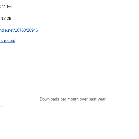
 11:56
 12:29
andle.net/10760/20946
is record
Downloads per month over past year
..