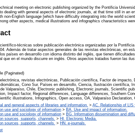
chnical meeting on electronic publishing organized by the Pontificia Universi
o dealing with general aspects of electronic journals, at that time still in an 
th non-English language [which have difficulty integrating into the world scient
ong other aspects, medical illustrations and infographics characteristics wer
ract
ientífico-técnicas sobre publicación electrónica organizadas por la Pontificia
04. Además de tratar aspectos generales de las revistas electrónicas, en est
los países en desarrollo con idioma distinto del inglés, que tienen dificultades
ipal que en el mundo discurre en inglés. Otros aspectos tratados fueron las ilus
cle (Paginated)
electrónica, revistas electrónicas, Publicación científica, Factor de impacto, 
idiomáticas, Cono Sur, Países en desarrollo, Ciencia, Ilustración científica, I
de Valparaíso, Chile, Electronic publishing, Electronic journals, Scientific pub
on, Impact factor, Regional differences, Language differences, Southern Con
entific illustrations, Infographics, Open access, OA, Valparaíso Declaration, 
al and general aspects of libraries and information.
>
AC. Relationship of LIS w
on use and sociology of information
>
BA. Use and impact of information.
on use and sociology of information
>
BG. Information dissemination and diffu
on sources, supports, channels.
>
HI. Electronic Media.
on sources, supports, channels.
>
HN. e-journals.
et