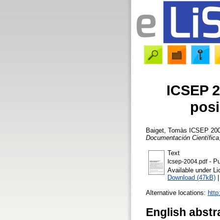
ICSEP 2
posi
Baiget, Tomàs
ICSEP 2004.
Documentación Científica
Text
- Pu
Icsep-2004.pdf
Available under L
Download (47kB)
Alternative locations:
http
English abstr