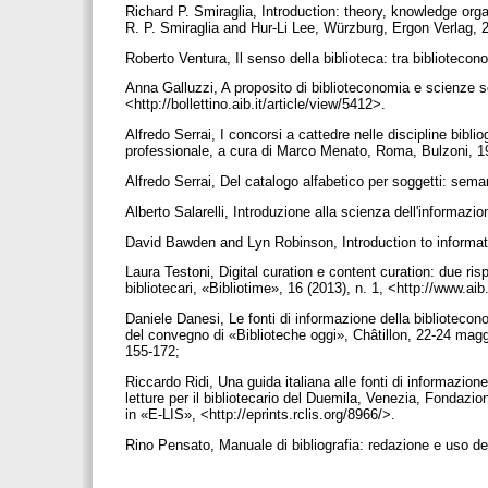
Richard P. Smiraglia, Introduction: theory, knowledge orga
R. P. Smiraglia and Hur-Li Lee, Würzburg, Ergon Verlag, 
Roberto Ventura, Il senso della biblioteca: tra bibliotecono
Anna Galluzzi, A proposito di biblioteconomia e scienze so
<http://bollettino.aib.it/article/view/5412>.
Alfredo Serrai, I concorsi a cattedre nelle discipline bibl
professionale, a cura di Marco Menato, Roma, Bulzoni, 1
Alfredo Serrai, Del catalogo alfabetico per soggetti: sema
Alberto Salarelli, Introduzione alla scienza dell'informazio
David Bawden and Lyn Robinson, Introduction to informa
Laura Testoni, Digital curation e content curation: due risp
bibliotecari, «Bibliotime», 16 (2013), n. 1, <http://www.ai
Daniele Danesi, Le fonti di informazione della biblioteconomi
del convegno di «Biblioteche oggi», Châtillon, 22-24 maggi
155-172;
Riccardo Ridi, Una guida italiana alle fonti di informazion
letture per il bibliotecario del Duemila, Venezia, Fondazi
in «E-LIS», <http://eprints.rclis.org/8966/>.
Rino Pensato, Manuale di bibliografia: redazione e uso dei 