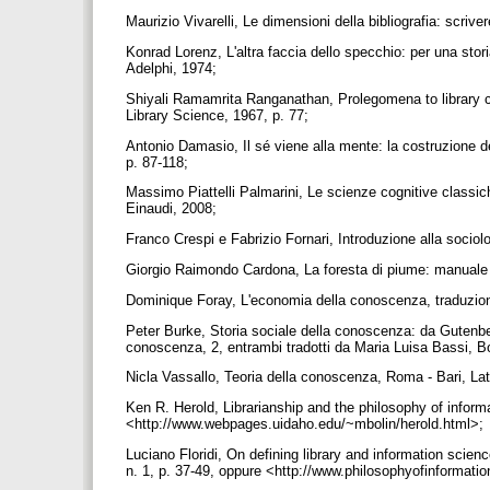
Maurizio Vivarelli, Le dimensioni della bibliografia: scriv
Konrad Lorenz, L'altra faccia dello specchio: per una sto
Adelphi, 1974;
Shiyali Ramamrita Ranganathan, Prolegomena to library c
Library Science, 1967, p. 77;
Antonio Damasio, Il sé viene alla mente: la costruzione de
p. 87-118;
Massimo Piattelli Palmarini, Le scienze cognitive classi
Einaudi, 2008;
Franco Crespi e Fabrizio Fornari, Introduzione alla soci
Giorgio Raimondo Cardona, La foresta di piume: manuale 
Dominique Foray, L'economia della conoscenza, traduzio
Peter Burke, Storia sociale della conoscenza: da Gutenber
conoscenza, 2, entrambi tradotti da Maria Luisa Bassi, B
Nicla Vassallo, Teoria della conoscenza, Roma - Bari, La
Ken R. Herold, Librarianship and the philosophy of informa
<http://www.webpages.uidaho.edu/~mbolin/herold.html>;
Luciano Floridi, On defining library and information scien
n. 1, p. 37-49, oppure <http://www.philosophyofinformatio