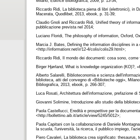
Milano, Editrice Bibliografica, 2009, p. 13-34;
Riccardo Ridi, La biblioteca piena di libri (elettronici), in
Macerata, Quodlibet, 2013, ebook, p. 31-39;
Claudio Gnoli and Riccardo Ridi, Unified theory of informa
pubblicazione prevista nel 2014;
Luciano Floridi, The philosophy of information, Oxford, O
Marcia J. Bates, Defining the information disciplines in 
<http://informationr.net/ir/12-4/colis/colis29.html>;
Riccardo Ridi, Il mondo dei documenti: cosa sono, come v
Birger Hjørland, What is knowledge organization (KO)?, «
Alberto Salarelli, Biblioteconomia e scienza dell'informazion
biblioteca, atti del convegno di «Biblioteche oggi», Milan
Bibliografica, 2013, ebook, p. 266-307;
Luca Rosati, Architettura dell'informazione, prefazione d
Giovanni Solimine, Introduzione allo studio della bibliote
Paola Castellucci, Eredità e prospettive per la documentaz
<http://bollettino.aib.it/article/view/5245/5012>;
Paola Capitani con la collaborazione di Daniele Montagn
la scuola, l'università, la ricerca, il pubblico impiego, l'
Piero Cavaleri, La biblioteca crea significato: thesaurus, t