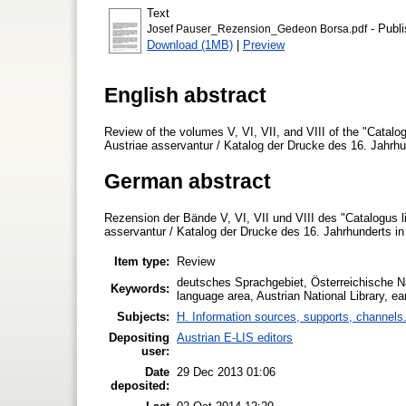
Text
- Publi
Josef Pauser_Rezension_Gedeon Borsa.pdf
Download (1MB)
|
Preview
English abstract
Review of the volumes V, VI, VII, and VIII of the "Catal
Austriae asservantur / Katalog der Drucke des 16. Jahrhu
German abstract
Rezension der Bände V, VI, VII und VIII des "Catalogus l
asservantur / Katalog der Drucke des 16. Jahrhunderts in
Item type:
Review
deutsches Sprachgebiet, Österreichische Na
Keywords:
language area, Austrian National Library, ear
Subjects:
H. Information sources, supports, channels
Depositing
Austrian E-LIS editors
user:
Date
29 Dec 2013 01:06
deposited: