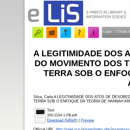
Login
Create 
A LEGITIMIDADE DOS 
DO MOVIMENTO DOS 
TERRA SOB O ENFO
Silva, Carla
A LEGITIMIDADE DOS ATOS DE DESOBE
TERRA SOB O ENFOQUE DA TEORIA DE HANNAH A
Text
350-1104-1-PB.pdf
Download (545kB)
|
Preview
Official URL:
http://seer.ucp.br/seer/index.php?journal=sy