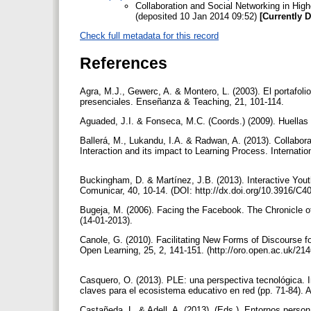
Collaboration and Social Networking in High
(deposited 10 Jan 2014 09:52)
[Currently 
Check full metadata for this record
References
Agra, M.J., Gewerc, A. & Montero, L. (2003). El portafoli
presenciales. Enseñanza & Teaching, 21, 101-114.
Aguaded, J.I. & Fonseca, M.C. (Coords.) (2009). Huellas 
Ballerá, M., Lukandu, I.A. & Radwan, A. (2013). Collabor
Interaction and its impact to Learning Process. Internati
Buckingham, D. & Martínez, J.B. (2013). Interactive You
Comunicar, 40, 10-14. (DOI: http://dx.doi.org/10.3916/C4
Bugeja, M. (2006). Facing the Facebook. The Chronicle of
(14-01-2013).
Canole, G. (2010). Facilitating New Forms of Discourse 
Open Learning, 25, 2, 141-151. (http://oro.open.ac.uk/21
Casquero, O. (2013). PLE: una perspectiva tecnológica. I
claves para el ecosistema educativo en red (pp. 71-84). A
Castañeda, L. & Adell, A. (2013). (Eds.). Entornos perso