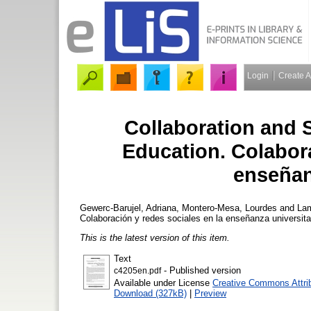
Login
Create 
Collaboration and 
Education. Colabora
enseñan
Gewerc-Barujel, Adriana
,
Montero-Mesa, Lourdes
and
Lam
Colaboración y redes sociales en la enseñanza universita
This is the latest version of this item.
Text
- Published version
c4205en.pdf
Available under License
Creative Commons Attri
Download (327kB)
|
Preview