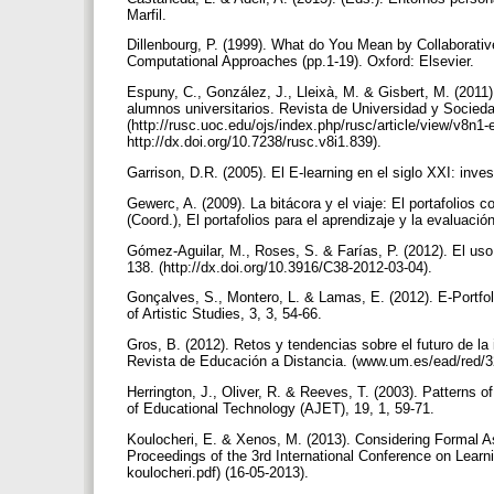
Marfil.
Dillenbourg, P. (1999). What do You Mean by Collaborative
Computational Approaches (pp.1-19). Oxford: Elsevier.
Espuny, C., González, J., Lleixà, M. & Gisbert, M. (2011)
alumnos universitarios. Revista de Universidad y Socieda
(http://rusc.uoc.edu/ojs/index.php/rusc/article/view/v8n1
http://dx.doi.org/10.7238/rusc.v8i1.839).
Garrison, D.R. (2005). El E-learning en el siglo XXI: inve
Gewerc, A. (2009). La bitácora y el viaje: El portafolios
(Coord.), El portafolios para el aprendizaje y la evaluaci
Gómez-Aguilar, M., Roses, S. & Farías, P. (2012). El uso
138. (http://dx.doi.org/10.3916/C38-2012-03-04).
Gonçalves, S., Montero, L. & Lamas, E. (2012). E-Portfo
of Artistic Studies, 3, 3, 54-66.
Gros, B. (2012). Retos y tendencias sobre el futuro de la
Revista de Educación a Distancia. (www.um.es/ead/red/3
Herrington, J., Oliver, R. & Reeves, T. (2003). Patterns 
of Educational Technology (AJET), 19, 1, 59-71.
Koulocheri, E. & Xenos, M. (2013). Considering Formal
Proceedings of the 3rd International Conference on Learn
koulocheri.pdf) (16-05-2013).