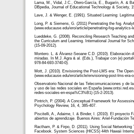
Lama, M., Vidal, J.C., Otero-García, E., Bugarín, A. & Ba
DBpedia, Journal of Educational Technology & Society, 1
Lave, J. & Wenger, E. (1991). Situated Learning: Legitim
Long, P. & Siemens, G. (2011) Penetrating the fog. Analy
(www.educause.edu/ero/article/penetrating-fog-analytics-
Lueddeke, G. (2008). Reconciling Research Teaching and S
the Curriculum and Learning. International Journal for Sch
(15-09-2012).
Montero. L. & Álvarez-Seoane C.D. (2010). Elaboración de
miradas. In M.J. Agra & al. (Eds.), Trabajar con (e) porta
978-84-693-3740-0).
Mott, J. (2010). Envisioning the Post-LMS era: The Open
(www.educause.edu/ero/article/envisioning-post-lms-era-o
Observatorio Nacional de las Telecomunicaciones y de la
y uso de las redes sociales en España (www.ontsi.red.es/
redes-sociales-en-espa%C3%B1) (15-2-2013).
Pintrich, P. (2004). A Conceptual Framework for Assessin
Psychology Review, 16, 4, 385-407.
Piscitelli, A., Adaime, I. & Binder, I. (2010). El proyect
abiertos de aprendizaje. Buenos Aires: Ariel-Fundación T
Ractham, P. & Firpo, D. (2011). Using Social Networking
Facebook. System Sciences (HICSS) 44th Hawaii Internatio