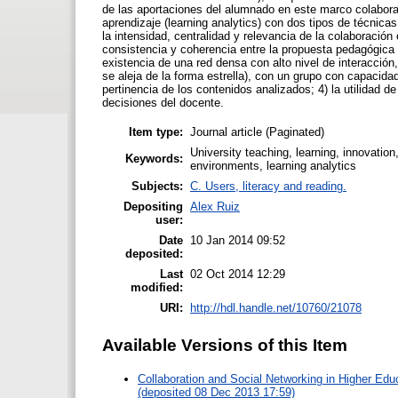
de las aportaciones del alumnado en este marco colaborati
aprendizaje (learning analytics) con dos tipos de técnica
la intensidad, centralidad y relevancia de la colaboración 
consistencia y coherencia entre la propuesta pedagógica y 
existencia de una red densa con alto nivel de interacción
se aleja de la forma estrella), con un grupo con capacidad 
pertinencia de los contenidos analizados; 4) la utilidad de
decisiones del docente.
Item type:
Journal article (Paginated)
University teaching, learning, innovation,
Keywords:
environments, learning analytics
Subjects:
C. Users, literacy and reading.
Depositing
Alex Ruiz
user:
Date
10 Jan 2014 09:52
deposited:
Last
02 Oct 2014 12:29
modified:
URI:
http://hdl.handle.net/10760/21078
Available Versions of this Item
Collaboration and Social Networking in Higher Educ
(deposited 08 Dec 2013 17:59)