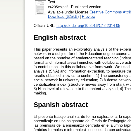
Text
- Published version
c4205es.pdf
Available under License
Creative Commons Attri
Download (625kB)
|
Preview
Official URL:
http://dx.doi.org/10.3916/C42-2014-05
English abstract
This paper presents an exploratory analysis of the experie
network in a subject for of the Education degree course a
based on the premise of studentcentered teaching (indepe
formal and informal areas) enriched with collaborative act
´s contributions in this collaborative framework. We used 
analysis (SNA) and information extraction, to measure the
results obtained allow us to confirm: 1) The consistency
social network in university education; 2) A dense network
centralization index (structure moves away from star), wit
3) High level of relevance to the content analyzed; 4) Th
making.
Spanish abstract
El presente trabajo analiza, de forma exploratoria, la exp
aprendizaje en una asignatura del Grado de Pedagogía de
las premisas de la enseñanza centrada en el alumno (apre
ámbitos formales e informales), enriquecida con actividad