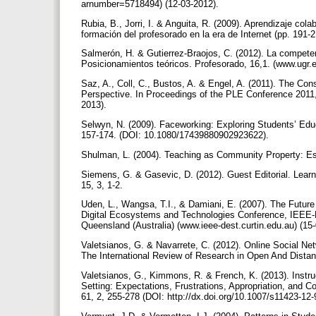
arnumber=5718494) (12-03-2012).
Rubia, B., Jorri, I. & Anguita, R. (2009). Aprendizaje col
formación del profesorado en la era de Internet (pp. 191-2
Salmerón, H. & Gutierrez-Braojos, C. (2012). La competen
Posicionamientos teóricos. Profesorado, 16,1. (www.ugr.
Saz, A., Coll, C., Bustos, A. & Engel, A. (2011). The Co
Perspective. In Proceedings of the PLE Conference 2011,
2013).
Selwyn, N. (2009). Faceworking: Exploring Students’ Edu
157-174. (DOI: 10.1080/17439880902923622).
Shulman, L. (2004). Teaching as Community Property: E
Siemens, G. & Gasevic, D. (2012). Guest Editorial. Lear
15, 3, 1-2.
Uden, L., Wangsa, T.I., & Damiani, E. (2007). The Future
Digital Ecosystems and Technologies Conference, IEEE-
Queensland (Australia) (www.ieee-dest.curtin.edu.au) (15
Valetsianos, G. & Navarrete, C. (2012). Online Social Ne
The International Review of Research in Open And Distan
Valetsianos, G., Kimmons, R. & French, K. (2013). Instru
Setting: Expectations, Frustrations, Appropriation, and
61, 2, 255-278 (DOI: http://dx.doi.org/10.1007/s11423-12