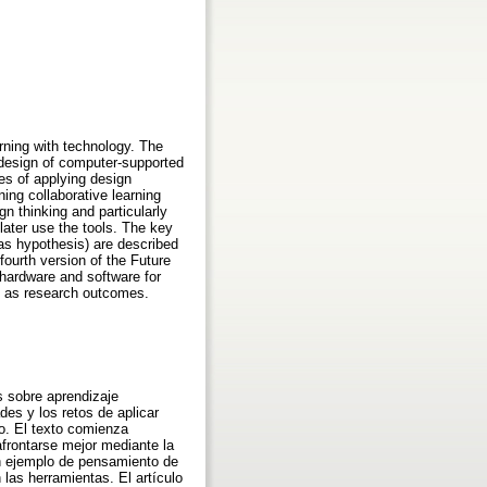
rning with technology. The
 design of computer-supported
ges of applying design
ing collaborative learning
 thinking and particularly
later use the tools. The key
 as hypothesis) are described
fourth version of the Future
 hardware and software for
ts as research outcomes.
s sobre aprendizaje
des y los retos de aplicar
o. El texto comienza
frontarse mejor mediante la
un ejemplo de pensamiento de
las herramientas. El artículo