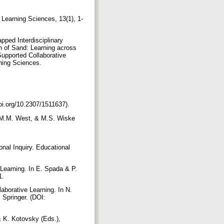
 Learning Sciences, 13(1), 1-
pped Interdisciplinary
 of Sand: Learning across
Supported Collaborative
rning Sciences.
doi.org/10.2307/1511637).
, M.M. West, & M.S. Wiske
al Inquiry. Educational
 Learning. In E. Spada & P.
11.
aborative Learning. In N.
 Springer. (DOI:
& K. Kotovsky (Eds.),