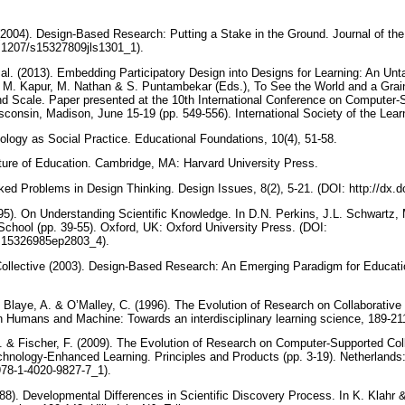
(2004). Design-Based Research: Putting a Stake in the Ground. Journal of the
10.1207/s15327809jls1301_1).
al. (2013). Embedding Participatory Design into Designs for Learning: An Unta
M. Kapur, M. Nathan & S. Puntambekar (Eds.), To See the World and a Grain
d Scale. Paper presented at the 10th International Conference on Computer-
isconsin, Madison, June 15-19 (pp. 549-556). International Society of the Lea
ology as Social Practice. Educational Foundations, 10(4), 51-58.
lture of Education. Cambridge, MA: Harvard University Press.
ed Problems in Design Thinking. Design Issues, 8(2), 5-21. (DOI: http://dx.
995). On Understanding Scientific Knowledge. In D.N. Perkins, J.L. Schwartz
School (pp. 39-55). Oxford, UK: Oxford University Press. (DOI:
7/s15326985ep2803_4).
llective (2003). Design-Based Research: An Emerging Paradigm for Education
, Blaye, A. & O’Malley, C. (1996). The Evolution of Research on Collaborative
n Humans and Machine: Towards an interdisciplinary learning science, 189-2
S. & Fischer, F. (2009). The Evolution of Research on Computer-Supported Coll
echnology-Enhanced Learning. Principles and Products (pp. 3-19). Netherlands:
/978-1-4020-9827-7_1).
988). Developmental Differences in Scientific Discovery Process. In K. Klahr 