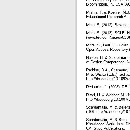
Bloomington, IN, USA: 
Mishra, P. & Koehler, M.J
Educational Research Ass
Mitra, S. (2012). Beyond 
Mitra, S. (2013). SOLE: 
(www.ted.com/pages/835#p
Mitra, S., Leat, D., Dola
Open Access Repository (h
Nelson, H. & Stolterman,
of Design Competence. Ne
Perkins, D.A., Crismond, 
M.S. Wiske (Eds.), Softw
http://dx.doi.org/10.109
Redström, J. (2008). RE: 
Rittel, H. & Webber, M. (
http://dx.doi.org/10.100
Scardamalia, M. & Bereite
(DOI: http://dx.doi.org/1
Scardamalia, M. & Bereite
Knowledge Work. In A. Di
CA: Sage Publications.