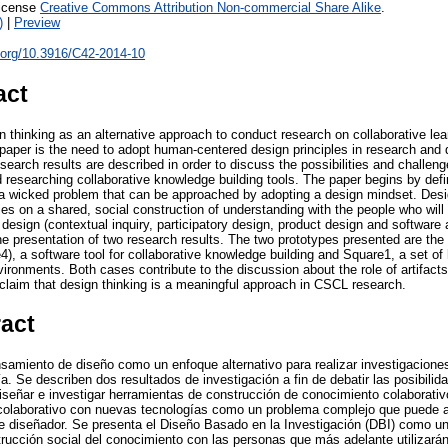
License
Creative Commons Attribution Non-commercial Share Alike
.
)
|
Preview
i.org/10.3916/C42-2014-10
act
 thinking as an alternative approach to conduct research on collaborative lea
 paper is the need to adopt human-centered design principles in research and
esearch results are described in order to discuss the possibilities and challen
researching collaborative knowledge building tools. The paper begins by defin
a wicked problem that can be approached by adopting a design mindset. Design
es on a shared, social construction of understanding with the people who will 
design (contextual inquiry, participatory design, product design and software
e presentation of two research results. The two prototypes presented are the 
), a software tool for collaborative knowledge building and Square1, a set of
vironments. Both cases contribute to the discussion about the role of artifac
laim that design thinking is a meaningful approach in CSCL research.
ract
ensamiento de diseño como un enfoque alternativo para realizar investigacione
a. Se describen dos resultados de investigación a fin de debatir las posibilida
señar e investigar herramientas de construcción de conocimiento colaborativ
 colaborativo con nuevas tecnologías como un problema complejo que puede a
de diseñador. Se presenta el Diseño Basado en la Investigación (DBI) como 
rucción social del conocimiento con las personas que más adelante utilizarán 