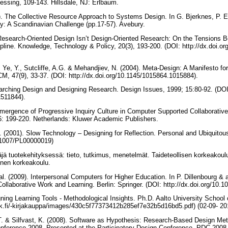
essing, 109-143. Hillsdale, NJ: Erlbaum.
). The Collective Resource Approach to Systems Design. In G. Bjerknes, P. 
 A Scandinavian Challenge (pp.17-57). Avebury.
Research-Oriented Design Isn’t Design-Oriented Research: On the Tensions
cipline. Knowledge, Technology & Policy, 20(3), 193-200. (DOI: http://dx.doi.
., Ye, Y., Sutcliffe, A.G. & Mehandjiev, N. (2004). Meta-Design: A Manifesto 
M, 47(9), 33-37. (DOI: http://dx.doi.org/10.1145/1015864.1015884).
earching Design and Designing Research. Design Issues, 1999; 15:80-92. (DOI
/1511844).
mergence of Progressive Inquiry Culture in Computer Supported Collaborative
: 199-220. Netherlands: Kluwer Academic Publishers.
. (2001). Slow Technology – Designing for Reflection. Personal and Ubiquitou
10.1007/PL00000019)
jä tuotekehityksessä: tieto, tutkimus, menetelmät. Taideteollisen korkeakoulu
llinen korkeakoulu.
l. (2009). Interpersonal Computers for Higher Education. In P. Dillenbourg & al.
Collaborative Work and Learning. Berlin: Springer. (DOI: http://dx.doi.org/10.
gning Learning Tools - Methodological Insights. Ph.D. Aalto University School
aik.fi/-kirjakauppa/images/430c5f77373412b285ef7e32b5d16bd5.pdf) (02-09- 20
T. & Silfvast, K. (2008). Software as Hypothesis: Research-Based Design Me
onference 2008. Presented at the Participatory Design Conference, PDC 2008, 