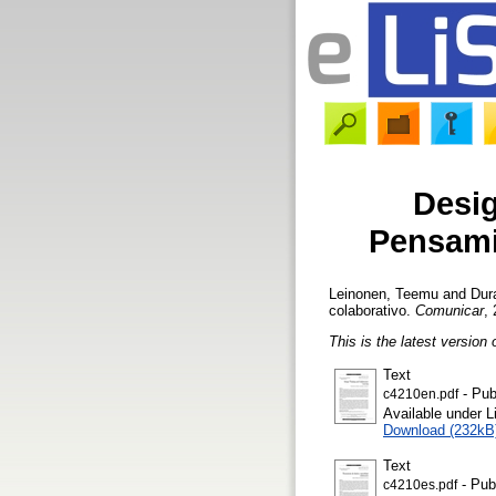
Desig
Pensami
Leinonen, Teemu
and
Dur
colaborativo.
Comunicar
, 
This is the latest version 
Text
- Pub
c4210en.pdf
Available under 
Download (232kB
Text
- Pub
c4210es.pdf