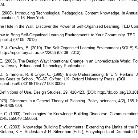
ACM.
. (2008). Introducing Technological Pedagogical Content Knowledge. In Annua
ociation, 1-16. New York.
the Hole in the Wall: Discover the Power of Self-Organized Learning. TED Co
How to Bring Self-Organized Learning Environments to Your Community. TED.
ublic) (02-09- 2013).
n, P. & Crawley, E. (2010). The Self Organised Learning Environment (SOLE) 
ttp://repository.alt.ac.uk/2208) (02-09- 2013).
 E. (2003). The Design Way: Intentional Change in an Unpredictable World: 
w Jersey: Educational Technology Publications.
D., Simmons, R. & Unger, C. (1995). Inside Understanding. In D.N. Perkins,
are Goes to School, 70–87. Oxford, UK: Oxford University Press. (DOI:
3/acprof:oso/9780195115772.003.0005).
Definitions of Use. Design Studies, 29, 410-423. (DOI: http://dx.doi.org/10.1
1973). Dilemmas in a General Theory of Planning. Policy sciences, 4(2), 155-1
7/BF01405730).
r, C. (1993). Technologies for Knowledge-Building Discourse. Communication
0.1145/155049.155056).
r, C. (2003). Knowledge Building Environments: Extending the Limits of the P
Stefano, K.E. Rudestam & R. Silverman (Eds.), Encyclopedia of Distributed 