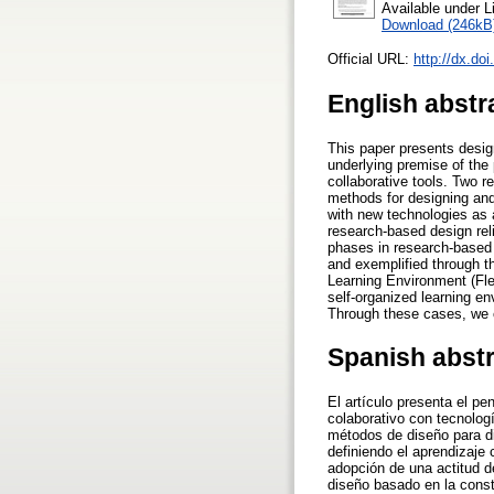
Available under 
Download (246kB
Official URL:
http://dx.do
English abstr
This paper presents design
underlying premise of the
collaborative tools. Two r
methods for designing and 
with new technologies as 
research-based design reli
phases in research-based 
and exemplified through th
Learning Environment (Fle4
self-organized learning en
Through these cases, we c
Spanish abst
El artículo presenta el p
colaborativo con tecnologí
métodos de diseño para di
definiendo el aprendizaje
adopción de una actitud 
diseño basado en la const