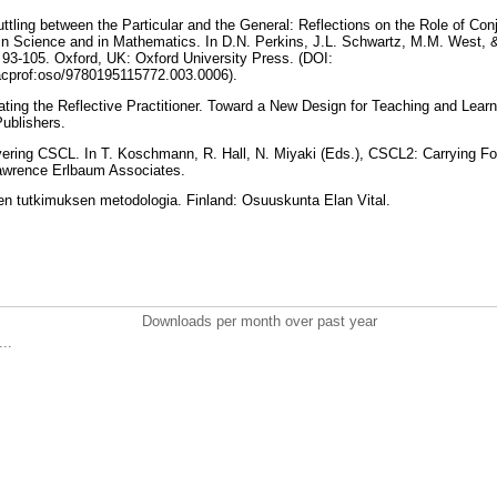
ttling between the Particular and the General: Reflections on the Role of Con
in Science and in Mathematics. In D.N. Perkins, J.L. Schwartz, M.M. West, 
93-105. Oxford, UK: Oxford University Press. (DOI:
3/acprof:oso/9780195115772.003.0006).
ting the Reflective Practitioner. Toward a New Design for Teaching and Learn
Publishers.
vering CSCL. In T. Koschmann, R. Hall, N. Miyaki (Eds.), CSCL2: Carrying Fo
 Lawrence Erlbaum Associates.
isen tutkimuksen metodologia. Finland: Osuuskunta Elan Vital.
Downloads per month over past year
..