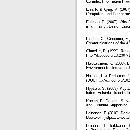
Complex Information Proc
Ehn, P. & Kyng, M. (1987
Computers and Democracy:
Fallman, D. (2007). Why 
in an Implicit Design Dis
Fischer, G., Giaccardi, E
Communications of the AC
Glanville, R. (1999). Res
http://dx.doi.org/10.2307
Hakkarainen, K. (2003). E
Environments Research, 6
Hallnäs, L. & Redstrom, J
(DOI: http://dx.doi.org/
Hyysalo, S. (2009). Käyttä
laitos. Helsinki: Taideteo
Kaplan, F., DoLenh, S. & a
and Furniture Supporting 
Leinonen, T. (2010). Desi
Bookwell. (https://www.t
Leinonen, T., Toikkanen, 
of Participatory Design C