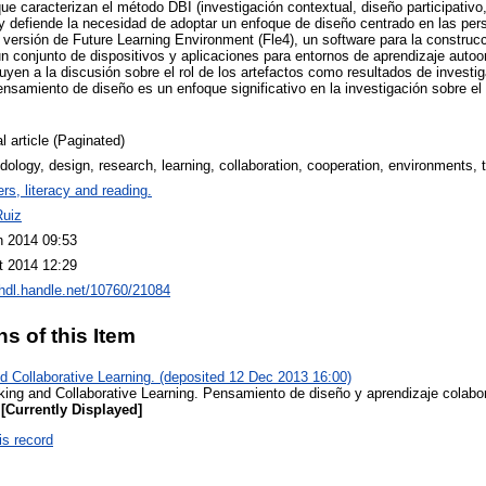
ue caracterizan el método DBI (investigación contextual, diseño participativo
y defiende la necesidad de adoptar un enfoque de diseño centrado en las per
 versión de Future Learning Environment (Fle4), un software para la construc
un conjunto de dispositivos y aplicaciones para entornos de aprendizaje aut
uyen a la discusión sobre el rol de los artefactos como resultados de investig
ensamiento de diseño es un enfoque significativo en la investigación sobre el
l article (Paginated)
ology, design, research, learning, collaboration, cooperation, environments, 
rs, literacy and reading.
Ruiz
n 2014 09:53
t 2014 12:29
/hdl.handle.net/10760/21084
ns of this Item
d Collaborative Learning. (deposited 12 Dec 2013 16:00)
king and Collaborative Learning. Pensamiento de diseño y aprendizaje colabor
[Currently Displayed]
is record