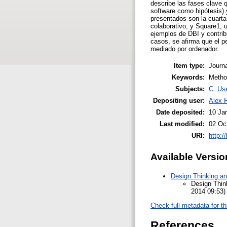
describe las fases clave q
software como hipótesis) 
presentados son la cuarta
colaborativo, y Square1, 
ejemplos de DBI y contrib
casos, se afirma que el p
mediado por ordenador.
Item type:
Journa
Keywords:
Method
Subjects:
C. Use
Depositing user:
Alex 
Date deposited:
10 Ja
Last modified:
02 Oc
URI:
http:/
Available Versio
Design Thinking an
Design Thin
2014 09:53)
Check full metadata for th
References