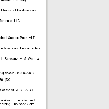
l Meeting of the American
nferences, LLC.
School Support Pack. ALT
Foundations and Fundamentals
 J.L. Schwartz, M.M. West, &
016/j.destud.2008.05.001).
69. (DOI:
s of the ACM, 36, 37-41.
ossible in Education and
Learning. Thousand Oaks,