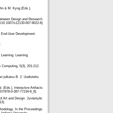
Ehn & M. Kyng (Eds.),
 Between Design and Research
org/10.1007/s12130-007-9022-8)
for End-User Development.
:
 Learning. Learning
s Computing, 5(3), 201-212.
n julkaisu B. 2. Uudistettu
 (Eds.), Interactive Artifacts
1007/978-0-387-77234-9_8).
 of Art and Design. Jyväskylä:
13).
thodology. In the Proceedings
Indiana University,