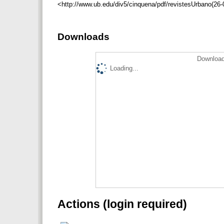
<http://www.ub.edu/div5/cinquena/pdf/revistesUrbano(26-
Downloads
Download
Loading...
Actions (login required)