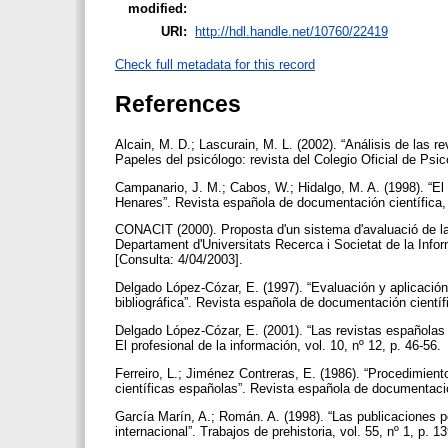
modified:
URI:
http://hdl.handle.net/10760/22419
Check full metadata for this record
References
Alcain, M. D.; Lascurain, M. L. (2002). “Análisis de las rev
Papeles del psicólogo: revista del Colegio Oficial de Psi
Campanario, J. M.; Cabos, W.; Hidalgo, M. A. (1998). “El 
Henares”. Revista española de documentación científica, 
CONACIT (2000). Proposta d'un sistema d'avaluació de la r
Departament d'Universitats Recerca i Societat de la Inform
[Consulta: 4/04/2003].
Delgado López-Cózar, E. (1997). “Evaluación y aplicación
bibliográfica”. Revista española de documentación científi
Delgado López-Cózar, E. (2001). “Las revistas españolas
El profesional de la información, vol. 10, nº 12, p. 46-56.
Ferreiro, L.; Jiménez Contreras, E. (1986). “Procedimient
científicas españolas”. Revista española de documentación
García Marín, A.; Román. A. (1998). “Las publicaciones per
internacional”. Trabajos de prehistoria, vol. 55, nº 1, p. 