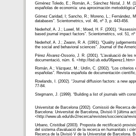
Giménez Toledo, E.; Román, A.; Sánchez Nistal, J. M. (19
españolas de economía: una aproximación metodológica”. 
Gómez Caridad, I; Sancho, R.; Moreno, L.; Fernández, M.T
databases”. Scientometrics, vol. 46, nº 3, p. 443-456.
Nederhof, A. J.; Luwel, M.; Moed, H. F. (2001). “Assessing t
based journal impact factors”. Scientometrics, vol. 51, nº
Nederhof, A. J.; Zwann, R. A. (1991). “Quality judgements
the social and behavioral sciences”. Journal of the Ameri
Pérez Álvarez-Ossorio, J. R. (2001). “L'avaluació de les re
documentació, núm. 6. <http://bid.ub.edu/06perez1.htm> 
Román, A.; Vázquez, M.; Urdín, C. (2002). “Los criterios
españolas”. Revista española de documentación científic,
Rowlands, I. (2002). “Journal diffusion factors: a new app
77-84.
Stegmann, J. (1999). “Building a list of journals with cons
Universitat de Barcelona (2002). Comissió de Recerca de la D
Barcelona: Universitat de Barcelona, Divisió II [última act
<http://www.ub.edu/div2/recerca/revistes/socciencia/rev
Urbano, Cristóbal (2003). Proposta de rectificació provisi
del sistema d'avaluació de la recerca en humanitats i ciè
Recerca de la Divisió V de la Universitat de Barcelona. B