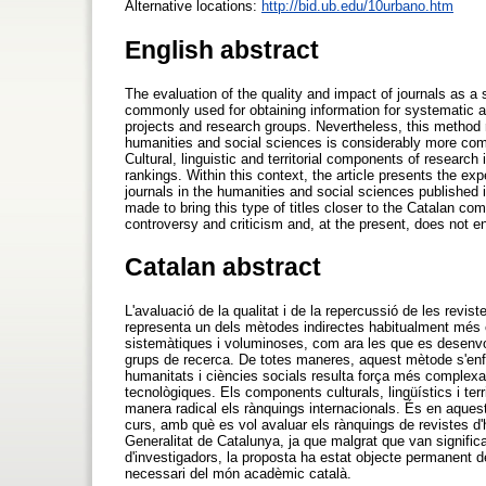
Alternative locations:
http://bid.ub.edu/10urbano.htm
English abstract
The evaluation of the quality and impact of journals as a 
commonly used for obtaining information for systematic an
projects and research groups. Nevertheless, this method r
humanities and social sciences is considerably more comp
Cultural, linguistic and territorial components of research
rankings. Within this context, the article presents the ex
journals in the humanities and social sciences published
made to bring this type of titles closer to the Catalan co
controversy and criticism and, at the present, does not e
Catalan abstract
L'avaluació de la qualitat i de la repercussió de les revis
representa un dels mètodes indirectes habitualment més 
sistemàtiques i voluminoses, com ara les que es desenvol
grups de recerca. De totes maneres, aquest mètode s'enfr
humanitats i ciències socials resulta força més complexa
tecnològiques. Els components culturals, lingüístics i terr
manera radical els rànquings internacionals. És en aquest 
curs, amb què es vol avaluar els rànquings de revistes d'h
Generalitat de Catalunya, ja que malgrat que van significa
d'investigadors, la proposta ha estat objecte permanent de
necessari del món acadèmic català.