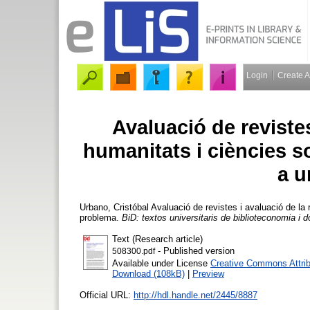
Login
Create 
Avaluació de revistes
humanitats i ciències s
a u
Urbano, Cristóbal
Avaluació de revistes i avaluació de la
problema.
BiD: textos universitaris de biblioteconomia i
Text (Research article)
- Published version
508300.pdf
Available under License
Creative Commons Attrib
Download (108kB)
|
Preview
Official URL:
http://hdl.handle.net/2445/8887