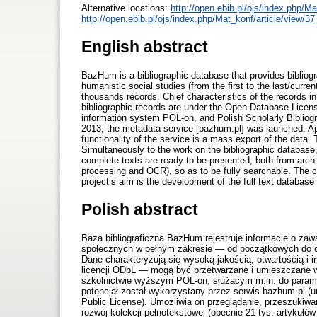
Alternative locations:
http://open.ebib.pl/ojs/index.php/M
http://open.ebib.pl/ojs/index.php/Mat_konf/article/view/37
English abstract
BazHum is a bibliographic database that provides bibliog
humanistic social studies (from the first to the last/curr
thousands records. Chief characteristics of the records in
bibliographic records are under the Open Database Licens
information system POL-on, and Polish Scholarly Bibliograp
2013, the metadata service [bazhum.pl] was launched. Ap
functionality of the service is a mass export of the data
Simultaneously to the work on the bibliographic database
complete texts are ready to be presented, both from arch
processing and OCR), so as to be fully searchable. The c
project’s aim is the development of the full text database 
Polish abstract
Baza bibliograficzna BazHum rejestruje informacje o zaw
społecznych w pełnym zakresie — od początkowych do os
Dane charakteryzują się wysoką jakością, otwartością i i
licencji ODbL — mogą być przetwarzane i umieszczane w
szkolnictwie wyższym POL-on, służacym m.in. do paramet
potencjał został wykorzystany przez serwis bazhum.pl (u
Public License). Umożliwia on przeglądanie, przeszukiwa
rozwój kolekcji pełnotekstowej (obecnie 21 tys. artykułó