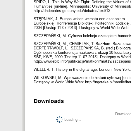
SPIRO, L. This Is Why We Fight: Defining the Values of t
Humanities [on-line]. Minneapolis: University of Minnes
http://dhdebates.gc.cuny.edu/debates/text/13.
STĘPNIAK, J. Europa wobec wzrostu cen czasopism — war
Europejskiej, Konferencja Biblioteki Politechniki Łódzkiej
2004 [Dostęp 11.07.2013]. Dostępny w World Wide Web: ht
SZCZEPAŃSKI, M. Cyfrowa kolekcja czasopism humanisty
SZCZEPAŃSKI, M., CHMIELAK, T. BazHum. Baza zawarto
DERFERT-WOLF, L., SZCZEPAŃSKA, B. (red.) Bibliografic
Ogólnopolska konferencja naukowa z okazji 10-lecia baz
SBP, KWE, 2009 [Dostęp 11.07.2013]. Dostępny w Worl
http://www.ebib.info/publikacje/matkonf/mat19/szczepan
WELLER, T. History in the digital age, London, New York
WILKOWSKI, M. Wprowadzenie do historii cyfrowej [on-lin
Dostępny w World Wide Web: http://ngoteka.pl/handle/it
Downloads
Download
Loading...