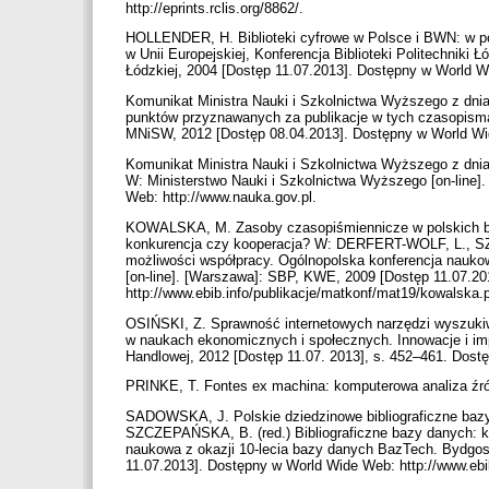
http://eprints.rclis.org/8862/.
HOLLENDER, H. Biblioteki cyfrowe w Polsce i BWN: w pos
w Unii Europejskiej, Konferencja Biblioteki Politechniki Ł
Łódzkiej, 2004 [Dostęp 11.07.2013]. Dostępny w World Wid
Komunikat Ministra Nauki i Szkolnictwa Wyższego z dni
punktów przyznawanych za publikacje w tych czasopisma
MNiSW, 2012 [Dostęp 08.04.2013]. Dostępny w World Wi
Komunikat Ministra Nauki i Szkolnictwa Wyższego z dnia
W: Ministerstwo Nauki i Szkolnictwa Wyższego [on-line
Web: http://www.nauka.gov.pl.
KOWALSKA, M. Zasoby czasopiś́miennicze w polskich bib
konkurencja czy kooperacja? W: DERFERT-WOLF, L., SZCZ
możliwości współpracy. Ogólnopolska konferencja nauko
[on-line]. [Warszawa]: SBP, KWE, 2009 [Dostęp 11.07.2
http://www.ebib.info/publikacje/matkonf/mat19/kowalska.
OSIŃSKI, Z. Sprawność internetowych narzędzi wyszukiw
w naukach ekonomicznych i społecznych. Innowacje i impl
Handlowej, 2012 [Dostęp 11.07. 2013], s. 452–461. Dostę
PRINKE, T. Fontes ex machina: komputerowa analiza źr
SADOWSKA, J. Polskie dziedzinowe bibliograficzne bazy
SZCZEPAŃSKA, B. (red.) Bibliograficzne bazy danych: ki
naukowa z okazji 10-lecia bazy danych BazTech. Bydgos
11.07.2013]. Dostępny w World Wide Web: http://www.eb