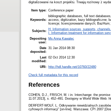
digitalizowane na koszt projektu. Trwają rozmowy z wyd
Item type:
Conference paper
bibliographic databases, full text databas
Keywords:
access, digitization, bazy bibliograficzne
licencje; licencjonowanie danych; BazHum; 
H. Information sources, supports, channels
Subjects:
I. Information treatment for information ser
Depositing
Ms Anna Kawalec
user:
Date
31 Jan 2014 08:30
deposited:
Last
02 Oct 2014 12:30
modified:
URI:
http://hdl.handle.net/10760/22480
Check full metadata for this record
References
COHEN, D.J., FRISCH, M. i in. Interchange: the promise of
11.07.2013], s. 452–491. Dostępny w World Wide Web: htt
DERFERT-WOLF, L. Odkrywanie niewidzialnych zasobów sie
cyfrowych informacji” [on-line]. Warszawa: CPI 2007 [D