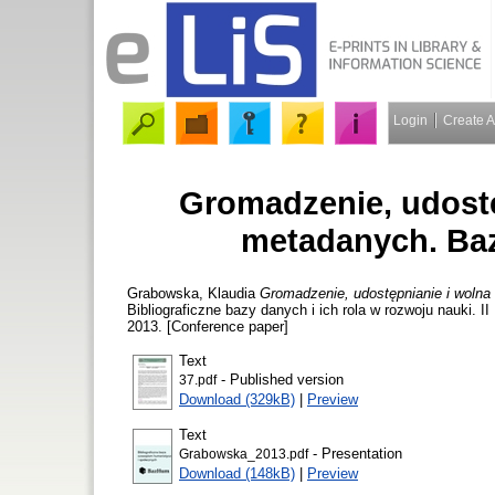
Login
Create 
Gromadzenie, udostę
metadanych. Ba
Grabowska, Klaudia
Gromadzenie, udostępnianie i woln
Bibliograficzne bazy danych i ich rola w rozwoju nauki.
2013. [Conference paper]
Text
- Published version
37.pdf
Download (329kB)
|
Preview
Text
- Presentation
Grabowska_2013.pdf
Download (148kB)
|
Preview