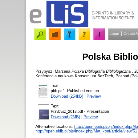
Login
Create 
Polska Biblio
Przybysz, Marzena
Polska Bibliografia Bibliologiczna.
, 2
Konferencja naukowa Konsorcjum BazTech, Poznań (Polan
Text
- Published version
pbb.pdf
Download (254kB)
|
Preview
Text
- Presentation
Przybysz_2013.pdf
Download (2MB)
|
Preview
Alternative locations:
http://open.ebib.pl/ojs/index.php/M
http://open.ebib.pl/ojs/index.php/Mat_konf/article/view/51