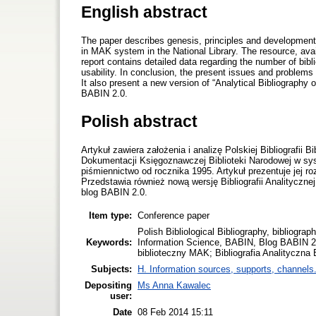
English abstract
The paper describes genesis, principles and development 
in MAK system in the National Library. The resource, ava
report contains detailed data regarding the number of bibl
usability. In conclusion, the present issues and problems 
It also present a new version of “Analytical Bibliograph
BABIN 2.0.
Polish abstract
Artykuł zawiera założenia i analizę Polskiej Bibliografii 
Dokumentacji Księgoznawczej Biblioteki Narodowej w sys
piśmiennictwo od rocznika 1995. Artykuł prezentuje jej ro
Przedstawia również nową wersję Bibliografii Analityczn
blog BABIN 2.0.
Item type:
Conference paper
Polish Bibliological Bibliography, bibliogra
Keywords:
Information Science, BABIN, Blog BABIN 2.0
biblioteczny MAK; Bibliografia Analityczn
Subjects:
H. Information sources, supports, channels
Depositing
Ms Anna Kawalec
user:
Date
08 Feb 2014 15:11