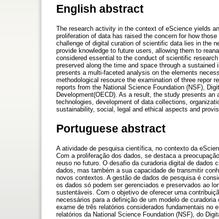
English abstract
The research activity in the context of eScience yields a
proliferation of data has raised the concern for how those
challenge of digital curation of scientific data lies in the
provide knowledge to future users, allowing them to rean
considered essential to the conduct of scientific research
preserved along the time and space through a sustained i
presents a multi-faceted analysis on the elements necessa
methodological resource the examination of three repor r
reports from the National Science Foundation (NSF), Dig
Development(OECD). As a result, the study presents an as
technologies, development of data collections, organizatio
sustainability, social, legal and ethical aspects and provi
Portuguese abstract
A atividade de pesquisa científica, no contexto da eScie
Com a proliferação dos dados, se destaca a preocupaçã
reuso no futuro. O desafio da curadoria digital de dados
dados, mas também a sua capacidade de transmitir conhe
novos contextos. A gestão de dados de pesquisa é consi
os dados só podem ser gerenciados e preservados ao lo
sustentáveis. Com o objetivo de oferecer uma contribuiç
necessários para a definição de um modelo de curadoria d
exame de três relatórios considerados fundamentais no 
relatórios da National Science Foundation (NSF), do Dig