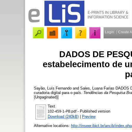
Login
Create 
DADOS DE PESQUI
estabelecimento de u
p
Sayão, Luís Fernando
and
Sales, Luana Farias
DADOS DE 
curadoria digital para o país.
Tendências da Pesquisa Bra
(Unpaginated)]
Text
- Published version
102-459-1-PB.pdf
Download (240kB)
|
Preview
Alternative locations:
http://inseer.ibict.br/ancib/index.ph