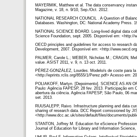
MAYERMIK, Matthew et al. The data conservancy instance i
Magazine, v. 18, n. 9/10, Sep./Oct. 2012.
NATIONAL RESEARCH COUNCIL . A Question of Balance: Pr
Databases. Washington, DC: National Academy Press. 1
NATIONAL SCIENCE BOARD. Long-lived digital data collect
Science Foundation, sept. 2005. Disponível em: <http:/
OECD principles and guidelines for access to research da
Development, 2007. Disponível em: <http://www.oecd.org
PALMER, Carole L.; WEBER, Nicholas M.; CRAGIN, Melissa
value. ASIST 2011, v. 9, n. 13 oct. 2011.
PÉREZ-GONZÁLEZ, Lourdes. Modelo/s de coste para la pre
<http://eprints.rclis.org/8555/1/Perez.pdf> Acesso em: 2
POLIAKOFF, Martyn. [Depoimento]. SCIENCE AS AN 
Paulo: Agência FAPESP, 28 fev. 2013. Participação em Co
abertura da ciência. Agência FAPESP, São Paulo, 06 mar
set. 2013.
RUUSALEPP, Raivo. Infrastructure planning and data curat
sharing of research data. DCC Report comissioned by JI
<http://www.dcc.ac.uk/sites/default/files/documents/pub
STANTON, Joffrey M. Education for eScience Professiona
Journal of Education for Library and Information Science, 
UHLIR, Paul F. Information Gulags, Intellectual Straight