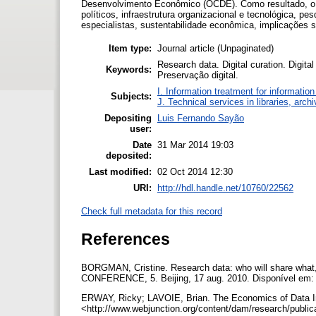
Desenvolvimento Econômico (OCDE). Como resultado, o 
políticos, infraestrutura organizacional e tecnológica, p
especialistas, sustentabilidade econômica, implicações so
Item type:
Journal article (Unpaginated)
Research data. Digital curation. Digita
Keywords:
Preservação digital.
I. Information treatment for informatio
Subjects:
J. Technical services in libraries, arc
Depositing
Luis Fernando Sayão
user:
Date
31 Mar 2014 19:03
deposited:
Last modified:
02 Oct 2014 12:30
URI:
http://hdl.handle.net/10760/22562
Check full metadata for this record
References
BORGMAN, Cristine. Research data: who will share 
CONFERENCE, 5. Beijing, 17 aug. 2010. Disponível em:
ERWAY, Ricky; LAVOIE, Brian. The Economics of Data In
<http://www.webjunction.org/content/dam/research/public