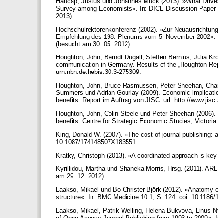
Haucap, Justus und Johannes Muck (2013). »What Drives
Survey among Economists«. In: DICE Discussion Paper 103
2013).
Hochschulrektorenkonferenz (2002). »Zur Neuausrichtung
Empfehlung des 198. Plenums vom 5. November 2002«. In
(besucht am 30. 05. 2012).
Houghton, John, Berndt Dugall, Steffen Bernius, Julia Kr
communication in Germany. Results of the „Houghton Report
urn:nbn:de:hebis:30:3-275309.
Houghton, John, Bruce Rasmussen, Peter Sheehan, Charl
Summers und Adrian Gourlay (2009). Economic implications
benefits. Report im Auftrag von JISC. url: http://www.ji
Houghton, John, Colin Steele und Peter Sheehan (2006). 
benefits. Centre for Strategic Economic Studies, Victoria 
King, Donald W. (2007). »The cost of journal publishing: 
10.1087/174148507X183551.
Kratky, Christoph (2013). »A coordinated approach is ke
Kyrillidou, Martha und Shaneka Morris, Hrsg. (2011). ARL 
am 29. 12. 2012).
Laakso, Mikael und Bo-Christer Björk (2012). »Anatomy of
structure«. In: BMC Medicine 10.1, S. 124. doi: 10.1186
Laakso, Mikael, Patrik Welling, Helena Bukvova, Linus 
of Open Access Journal Publishing from 1993 to 2009«. 