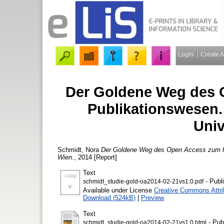
Login
Create 
Der Goldene Weg des 
Publikationswesen.
Univ
Schmidt, Nora
Der Goldene Weg des Open Access zum fun
Wien.
, 2014 [Report]
Text
- Publ
schmidt_studie-gold-oa2014-02-21vs1.0.pdf
Available under License
Creative Commons Attri
Download (524kB)
|
Preview
Text
- Pub
schmidt_studie-gold-oa2014-02-21vs1.0.html