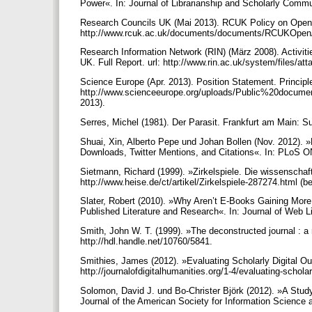
Power«. In: Journal of Librarianship and Scholarly Comm
Research Councils UK (Mai 2013). RCUK Policy on Open 
http://www.rcuk.ac.uk/documents/documents/RCUKOpenA
Research Information Network (RIN) (März 2008). Activiti
UK. Full Report. url: http://www.rin.ac.uk/system/files/a
Science Europe (Apr. 2013). Position Statement. Principle
http://www.scienceeurope.org/uploads/Public%20docu
2013).
Serres, Michel (1981). Der Parasit. Frankfurt am Main: 
Shuai, Xin, Alberto Pepe und Johan Bollen (Nov. 2012). 
Downloads, Twitter Mentions, and Citations«. In: PLoS O
Sietmann, Richard (1999). »Zirkelspiele. Die wissenschaftli
http://www.heise.de/ct/artikel/Zirkelspiele-287274.html (
Slater, Robert (2010). »Why Aren’t E-Books Gaining Mor
Published Literature and Research«. In: Journal of Web 
Smith, John W. T. (1999). »The deconstructed journal : a 
http://hdl.handle.net/10760/5841.
Smithies, James (2012). »Evaluating Scholarly Digital Out
http://journalofdigitalhumanities.org/1-4/evaluating-schol
Solomon, David J. und Bo-Christer Björk (2012). »A Stud
Journal of the American Society for Information Science