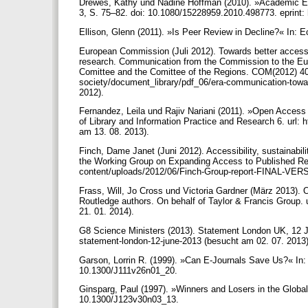
Drewes, Kathy und Nadine Hoffman (2010). »Academic Embe
3, S. 75–82. doi: 10.1080/15228959.2010.498773. eprint
Ellison, Glenn (2011). »Is Peer Review in Decline?« In: 
European Commission (Juli 2012). Towards better access to
research. Communication from the Commission to the Eu
Comittee and the Comittee of the Regions. COM(2012) 401 
society/document_library/pdf_06/era-communication-toward
2012).
Fernandez, Leila und Rajiv Nariani (2011). »Open Access 
of Library and Information Practice and Research 6. url: h
am 13. 08. 2013).
Finch, Dame Janet (Juni 2012). Accessibility, sustainabil
the Working Group on Expanding Access to Published Rese
content/uploads/2012/06/Finch-Group-report-FINAL-VERS
Frass, Will, Jo Cross und Victoria Gardner (März 2013).
Routledge authors. On behalf of Taylor & Francis Group.
21. 01. 2014).
G8 Science Ministers (2013). Statement London UK, 12 J
statement-london-12-june-2013 (besucht am 02. 07. 2013
Garson, Lorrin R. (1999). »Can E-Journals Save Us?« In: J
10.1300/J111v26n01_20.
Ginsparg, Paul (1997). »Winners and Losers in the Global 
10.1300/J123v30n03_13.