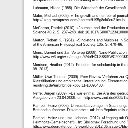
Luhmann, Niklas (1988). Die Wirtschaft der Gesellschaf
Mabe, Michael (2003). »The growth and number of journals
http://uksg.metapress.com/content/f195g8ak0eu21muh/.
McCartan, Patrick (2010). »Journals and the Production of
Science 40.2, S. 237–248. doi: 10.1017/S00071234100000
Merton, Robert K. (1961). »Singletons and Multiples in Sc
of the American Philosophical Society 105, S. 470–86.
Mons, Barend und Jan Velterop (2009). Nano-Publication in
http://www.w3.org/wiki/images/4/4a/HCLS$$ISWC2009$$
Morrison, Heather (2012). Freedom for scholarship in the i
08. 2013).
Müller, Uwe Thomas (2009). Peer-Review-Verfahren zur Q
Klassifikation und empirische Untersuchung. Dissertation, 
resolving.de/urn:nbn:de:kobv:11-10096430.
Neffe, Jürgen (2009). »Es war einmal. Die Ära des gedru
Ausgabe vom 23.04.2009. url: http://www.zeit.de/2009/1
Pampel, Heinz (2006). Universitätsverlage im Spannungsf
Bestandsaufnahme. Diplomarbeit. url: http://eprints.rcli
Pampel, Heinz und Lisa Liebenau (2012). »Umgang mit O
Helmholtz-Gemeinschaft«. In: Bibliothek Forschung und Pr
http://www.degruyter.com/view/j/bfup.2012.36.issue-1/bf