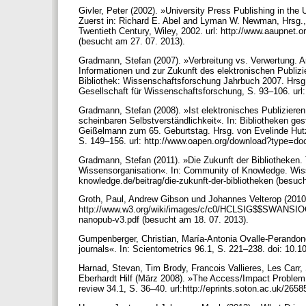
Givler, Peter (2002). »University Press Publishing in the
Zuerst in: Richard E. Abel and Lyman W. Newman, Hrsg., S
Twentieth Century, Wiley, 2002. url: http://www.aaupnet.o
(besucht am 27. 07. 2013).
Gradmann, Stefan (2007). »Verbreitung vs. Verwertung.
Informationen und zur Zukunft des elektronischen Publizier
Bibliothek: Wissenschaftsforschung Jahrbuch 2007. Hrsg
Gesellschaft für Wissenschaftsforschung, S. 93–106. url:
Gradmann, Stefan (2008). »Ist elektronisches Publiziere
scheinbaren Selbstverständlichkeit«. In: Bibliotheken ges
Geißelmann zum 65. Geburtstag. Hrsg. von Evelinde Hutzl
S. 149–156. url: http://www.oapen.org/download?type=d
Gradmann, Stefan (2011). »Die Zukunft der Bibliotheken.
Wissensorganisation«. In: Community of Knowledge. Wiss
knowledge.de/beitrag/die-zukunft-der-bibliotheken (besuc
Groth, Paul, Andrew Gibson und Johannes Velterop (2010)
http://www.w3.org/wiki/images/c/c0/HCLSIG$$SWANSIO
nanopub-v3.pdf (besucht am 18. 07. 2013).
Gumpenberger, Christian, María-Antonia Ovalle-Perandon
journals«. In: Scientometrics 96.1, S. 221–238. doi: 10.
Harnad, Stevan, Tim Brody, Francois Vallieres, Les Car
Eberhardt Hilf (März 2008). »The Access/Impact Problem
review 34.1, S. 36–40. url:http://eprints.soton.ac.uk/2658