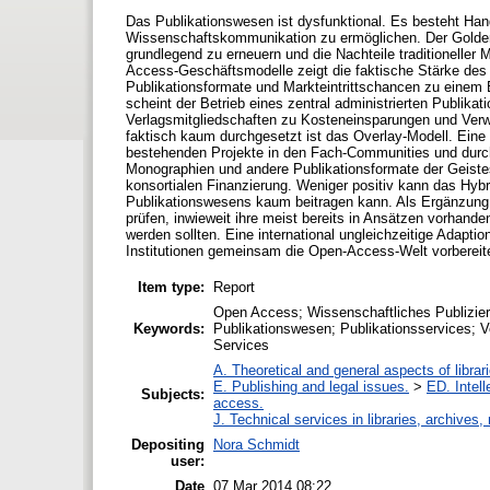
Das Publikationswesen ist dysfunktional. Es besteht Hand
Wissenschaftskommunikation zu ermöglichen. Der Golde
grundlegend zu erneuern und die Nachteile traditioneller
Access-Geschäftsmodelle zeigt die faktische Stärke des 
Publikationsformate und Markteintrittschancen zu einem 
scheint der Betrieb eines zentral administrierten Publikat
Verlagsmitgliedschaften zu Kosteneinsparungen und Verwa
faktisch kaum durchgesetzt ist das Overlay-Modell. Eine
bestehenden Projekte in den Fach-Communities und durch 
Monographien und andere Publikationsformate der Geiste
konsortialen Finanzierung. Weniger positiv kann das Hybr
Publikationswesens kaum beitragen kann. Als Ergänzung 
prüfen, inwieweit ihre meist bereits in Ansätzen vorhand
werden sollten. Eine international ungleichzeitige Adap
Institutionen gemeinsam die Open-Access-Welt vorbereit
Item type:
Report
Open Access; Wissenschaftliches Publizier
Keywords:
Publikationswesen; Publikationsservices; Ve
Services
A. Theoretical and general aspects of librar
E. Publishing and legal issues.
>
ED. Intell
Subjects:
access.
J. Technical services in libraries, archive
Depositing
Nora Schmidt
user:
Date
07 Mar 2014 08:22