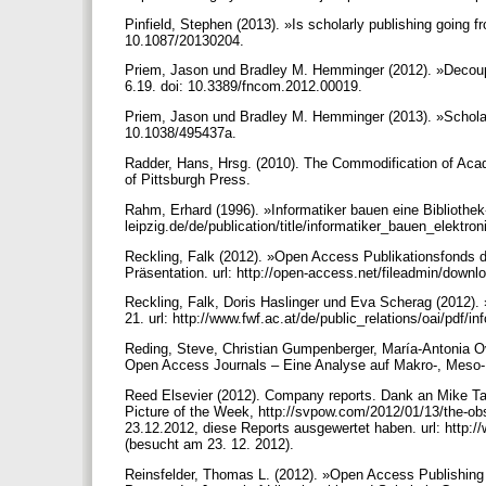
Pinfield, Stephen (2013). »Is scholarly publishing going fr
10.1087/20130204.
Priem, Jason und Bradley M. Hemminger (2012). »Decoupli
6.19. doi: 10.3389/fncom.2012.00019.
Priem, Jason und Bradley M. Hemminger (2013). »Scholar
10.1038/495437a.
Radder, Hans, Hrsg. (2010). The Commodification of Acad
of Pittsburgh Press.
Rahm, Erhard (1996). »Informatiker bauen eine Bibliothek«. 
leipzig.de/de/publication/title/informatiker_bauen_elektr
Reckling, Falk (2012). »Open Access Publikationsfonds
Präsentation. url: http://open-access.net/fileadmin/dow
Reckling, Falk, Doris Haslinger und Eva Scherag (2012). »
21. url: http://www.fwf.ac.at/de/public_relations/oai/pdf
Reding, Steve, Christian Gumpenberger, María-Antonia O
Open Access Journals – Eine Analyse auf Makro-, Meso- 
Reed Elsevier (2012). Company reports. Dank an Mike Tay
Picture of the Week, http://svpow.com/2012/01/13/the-obs
23.12.2012, diese Reports ausgewertet haben. url: http
(besucht am 23. 12. 2012).
Reinsfelder, Thomas L. (2012). »Open Access Publishing 