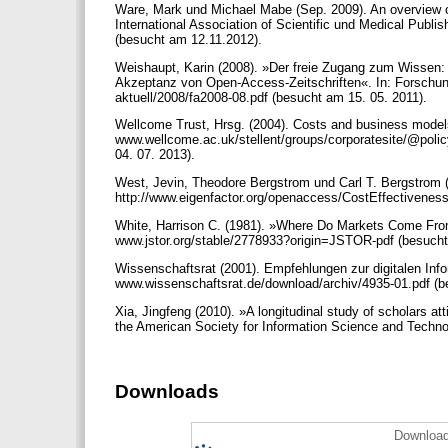
Ware, Mark und Michael Mabe (Sep. 2009). An overview of 
International Association of Scientific und Medical Pu
(besucht am 12.11.2012).
Weishaupt, Karin (2008). »Der freie Zugang zum Wissen: 
Akzeptanz von Open-Access-Zeitschriften«. In: Forschung A
aktuell/2008/fa2008-08.pdf (besucht am 15. 05. 2011).
Wellcome Trust, Hrsg. (2004). Costs and business models 
www.wellcome.ac.uk/stellent/groups/corporatesite/@po
04. 07. 2013).
West, Jevin, Theodore Bergstrom und Carl T. Bergstrom (2
http://www.eigenfactor.org/openaccess/CostEffectiveness
White, Harrison C. (1981). »Where Do Markets Come From
www.jstor.org/stable/2778933?origin=JSTOR-pdf (besucht
Wissenschaftsrat (2001). Empfehlungen zur digitalen Info
www.wissenschaftsrat.de/download/archiv/4935-01.pdf (b
Xia, Jingfeng (2010). »A longitudinal study of scholars at
the American Society for Information Science and Techno
Downloads
Download