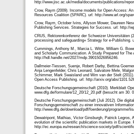
http://www.jisc.ac.uk/media/documents/publications/repo
Crow, Raym (2009). Income models for Open Access: An o
Resources Coalition (SPARC). url: http://www.arl.org/s
Crow, Raym, October Ivins, Allyson Mower, Daureen Nesdi
Publishing Services. Strategies for Success. url: http://w
CRUS, Rektorenkonferenz der Schweizer Universitäten (2
processing and safeguarding« Strategy for e-Publishing.
Cummings, Anthony M., Marcia L. Witte, William G. Bowen
and Scholarly Communication. A Study Prepared for The A
http://hdl.handle.net/2027/mdp.39015026956246.
Dallmeier-Tiessen, Suenje, Robert Darby, Bettina Goern
Anja Lengenfelder, Chris Leonard, Salvatore Mele, Malgo
Schimmer, Mark Swaisland und Wim van der Stelt (2011).
Open Access Publishing. url: http://arxiv.org/abs/1101.5
Deutsche Forschungsgemeinschaft (2010). Merkblatt Open
www.dfg.de/formulare/12_20/12_20.pdf (besucht am 30. 0
Deutsche Forschungsgemeinschaft (Juli 2012). Die digital
Forschungsgemeinschaft zu einer innovativen Informationsi
http://www.dfg.de/download/pdf/foerderung/programme/lis/
Dewatripont, Mathias, Victor Ginsburgh, Patrick Legros, A
evolution of the scientific publication markets in Euro
http://ec.europa.eu/research/science-society/pdf/scientif