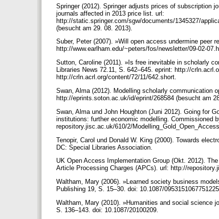
Springer (2012). Springer adjusts prices of subscription jo
journals affected in 2013 price list. url:
http://static.springer.com/sgw/documents/1345327/appl
(besucht am 29. 08. 2013).
Suber, Peter (2007). »Will open access undermine peer 
http://www.earlham.edu/~peters/fos/newsletter/09-02-07.
Sutton, Caroline (2011). »Is free inevitable in scholarl
Libraries News 72.11, S. 642–645. eprint: http://crln.acrl.o
http://crln.acrl.org/content/72/11/642.short.
Swan, Alma (2012). Modelling scholarly communication optio
http://eprints.soton.ac.uk/id/eprint/268584 (besucht am 2
Swan, Alma und John Houghton (Juni 2012). Going for Go
institutions: further economic modelling. Commissioned b
repository.jisc.ac.uk/610/2/Modelling_Gold_Open_Access_f
Tenopir, Carol und Donald W. King (2000). Towards electron
DC: Special Libraries Association.
UK Open Access Implementation Group (Okt. 2012). The P
Article Processing Charges (APCs). url: http://repository
Waltham, Mary (2006). »Learned society business models
Publishing 19, S. 15–30. doi: 10.1087/095315106775122
Waltham, Mary (2010). »Humanities and social science jou
S. 136–143. doi: 10.1087/20100209.