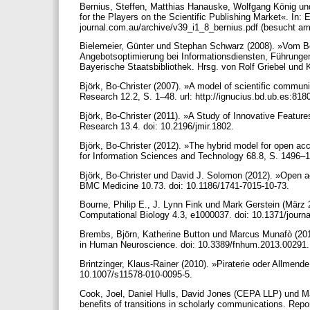
Bernius, Steffen, Matthias Hanauske, Wolfgang König un
for the Players on the Scientific Publishing Market«. In:
journal.com.au/archive/v39_i1_8_bernius.pdf (besucht am
Bielemeier, Günter und Stephan Schwarz (2008). »Vom 
Angebotsoptimierung bei Informationsdiensten, Führungen
Bayerische Staatsbibliothek. Hrsg. von Rolf Griebel und
Björk, Bo-Christer (2007). »A model of scientific communi
Research 12.2, S. 1–48. url: http://ignucius.bd.ub.es:81
Björk, Bo-Christer (2011). »A Study of Innovative Feature
Research 13.4. doi: 10.2196/jmir.1802.
Björk, Bo-Christer (2012). »The hybrid model for open acce
for Information Sciences and Technology 68.8, S. 1496–1
Björk, Bo-Christer und David J. Solomon (2012). »Open ac
BMC Medicine 10.73. doi: 10.1186/1741-7015-10-73.
Bourne, Philip E., J. Lynn Fink und Mark Gerstein (März
Computational Biology 4.3, e1000037. doi: 10.1371/journ
Brembs, Björn, Katherine Button und Marcus Munafò (2013
in Human Neuroscience. doi: 10.3389/fnhum.2013.00291
Brintzinger, Klaus-Rainer (2010). »Piraterie oder Allmend
10.1007/s11578-010-0095-5.
Cook, Joel, Daniel Hulls, David Jones (CEPA LLP) und Ma
benefits of transitions in scholarly communications. Re