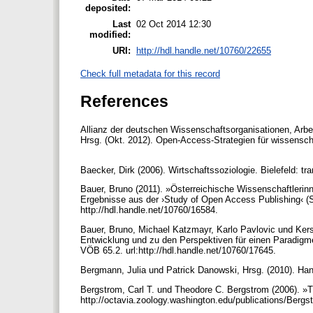
deposited:
Last
02 Oct 2014 12:30
modified:
URI:
http://hdl.handle.net/10760/22655
Check full metadata for this record
References
Allianz der deutschen Wissenschaftsorganisationen, Arbei
Hrsg. (Okt. 2012). Open-Access-Strategien für wissenscha
Baecker, Dirk (2006). Wirtschaftssoziologie. Bielefeld: tra
Bauer, Bruno (2011). »Österreichische Wissenschaftleri
Ergebnisse aus der ›Study of Open Access Publishing‹ (S
http://hdl.handle.net/10760/16584.
Bauer, Bruno, Michael Katzmayr, Karlo Pavlovic und Kers
Entwicklung und zu den Perspektiven für einen Paradigme
VÖB 65.2. url:http://hdl.handle.net/10760/17645.
Bergmann, Julia und Patrick Danowski, Hrsg. (2010). Ha
Bergstrom, Carl T. und Theodore C. Bergstrom (2006). »Th
http://octavia.zoology.washington.edu/publications/Ber