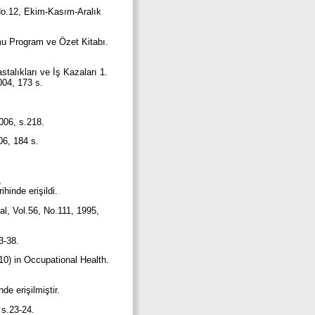
, No.12, Ekim-Kasım-Aralık
umu Program ve Özet Kitabı.
talıkları ve İş Kazaları 1.
004, 173 s.
2006, s.218.
006, 184 s.
,
ihinde erişildi.
al, Vol.56, No.111, 1995,
33-38.
-10) in Occupational Health.
de erişilmiştir.
, s.23-24.