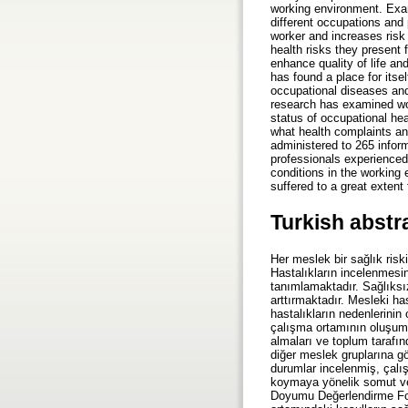
working environment. Exami
different occupations and 
worker and increases risk
health risks they present 
enhance quality of life a
has found a place for itse
occupational diseases and 
research has examined wor
status of occupational he
what health complaints an
administered to 265 inform
professionals experienced
conditions in the working
suffered to a great extent
Turkish abstr
Her meslek bir sağlık risk
Hastalıkların incelenmesin
tanımlamaktadır. Sağlıksız
arttırmaktadır. Mesleki ha
hastalıkların nedenlerinin 
çalışma ortamının oluşumu
almaları ve toplum tarafı
diğer meslek gruplarına gö
durumlar incelenmiş, çalış
koymaya yönelik somut ver
Doyumu Değerlendirme For