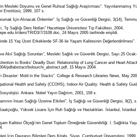
erin Mesleki Doyumu ve Genel Ruhsal Sağlığı Araştırması”. Yayınlanmamış Y
eri Enstitüsü, 1999, 107 s.
orumak İçin Alınacak Önlemler”. İş Sağlığı ve Güvenliği Dergisi, 3(14), Tem
ci, “İş Sağlığı Ders Notları” Hacettepe Üniversitesi Tıp Fakültesi, 2004,
epe.edu.tr/ders/TR/D3/7/3108.doc, 24 Mayıs 2005 tarihinde erişildi.
İlinde 15 Yaş Üzeri Erkeklerde SF-36 ile Yaşam Kalitesinin Değerlendirilmesi”. 
i ve Akıl Sağlığı Sorunları”, Mesleki Sağlık ve Güvenlik Dergisi, Sayı.25 Oca
ttention to Books’ Deadly Dust: Relationship of Lung Cancer and Heart Attack
q2004/pdfabstract/bolourchi_abstract.pdf, 15 Mayıs 2004.
on Disaster: Mold in the Stacks”. College & Research Libraries News, May 20
ational Health and Safety (CCOHS), Indoor Air Quality: Health & Safety Gui
k Sosyolojisi. Ankara: Nobel Yayın Dağıtım, 2001, 158 s.
amının İnsan Sağlığı Üzerine Etkileri”, İş Sağlığı ve Güvenliği Dergisi, 9(2), 
tçioğlu, Yüksek Lisans İçin Ruh Sağlığı ve Hastalıkları. İstanbul, İstanbul 
şam Kalitesi Ölçeği’nin Genel Toplum Örneğinde Güvenilirliği. I. Sağlıkta 
04.
eri İçin Davranış Bilimleri Ders Kitabı, Sivas, Cumhuriyet Üniversitesi, 1999