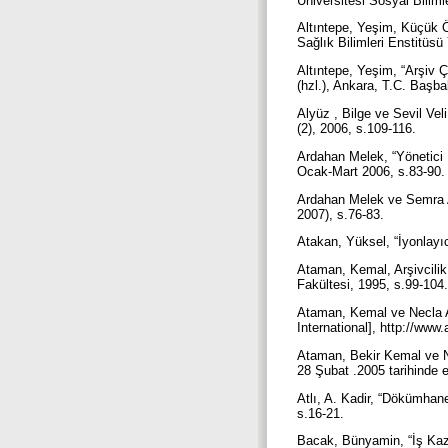
Üniversitesi Sosyal Biliml
Altıntepe, Yeşim, Küçük Öl
Sağlık Bilimleri Enstitüs
Altıntepe, Yeşim, “Arşiv Ça
(hzl.), Ankara, T.C. Başb
Alyüz , Bilge ve Sevil Vel
(2), 2006, s.109-116.
Ardahan Melek, “Yönetici H
Ocak-Mart 2006, s.83-90
Ardahan Melek ve Semra Ay
2007), s.76-83.
Atakan, Yüksel, “İyonlayı
Ataman, Kemal, Arşivcilik
Fakültesi, 1995, s.99-104
Ataman, Kemal ve Necla A
International], http://www
Ataman, Bekir Kemal ve Ne
28 Şubat .2005 tarihinde er
Atlı, A. Kadir, “Dökümhane
s.16-21.
Bacak, Bünyamin, “İş Kaz