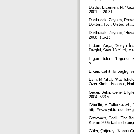
Dizdar, Ercüment N, “Kaza
2001, s.26-31.
Dörtbudak, Zeynep, Preva
Doktora Tezi, United Stat
Dörtbudak, Zeynep, “Hava K
2008, s.5-13.
Erdem, Yaşar, “Sosyal İns
Dergisi, Sayı:18 Yıl:4, Ma
Ergen, Bülent, “Ergonomi
s.
Erkan, Cahit, İş Sağlığı v
Esin, M.Nihal, “Kas İskel
Özet Kitabı. İstanbul, Ha
Geçer, Bekir, Genel Bilgil
2004, 533 s.
Gönüllü, M.Talha ve vd.,
http://www.yildiz.edu.tr/~g
Grzywacs, Cecil, “The Ben
Kasım 2005 tarihinde erişi
Güler, Çağatay, “Kapalı 