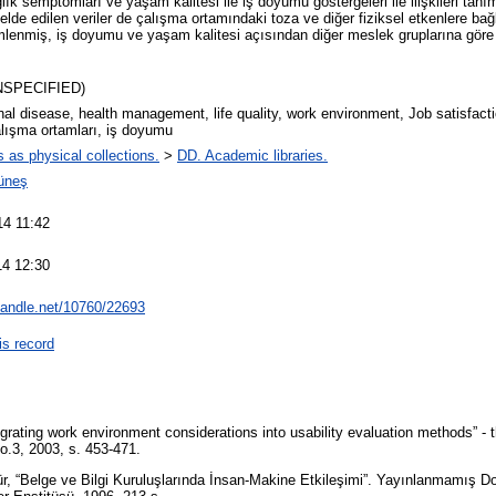
lık semptomları ve yaşam kalitesi ile iş doyumu göstergeleri ile ilişkileri tanı
de edilen veriler de çalışma ortamındaki toza ve diğer fiziksel etkenlere bağl
mlenmiş, iş doyumu ve yaşam kalitesi açısından diğer meslek gruplarına göre b
UNSPECIFIED)
al disease, health management, life quality, work environment, Job satisfact
çalışma ortamları, iş doyumu
s as physical collections.
>
DD. Academic libraries.
üneş
14 11:42
14 12:30
.handle.net/10760/22693
is record
tegrating work environment considerations into usability evaluation methods” -
o.3, 2003, s. 453-471.
r, “Belge ve Bilgi Kuruluşlarında İnsan-Makine Etkileşimi”. Yayınlanmamış D