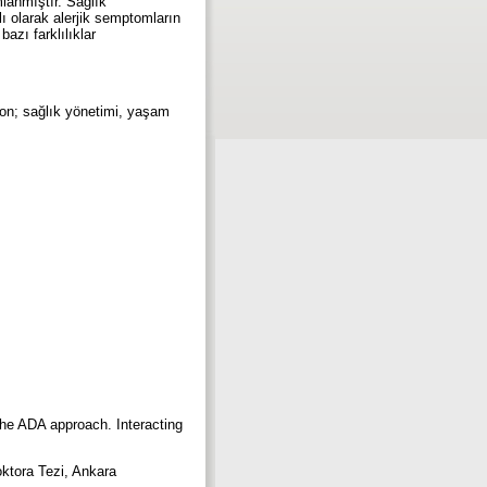
mlanmıştır. Sağlık
ı olarak alerjik semptomların
azı farklılıklar
ion; sağlık yönetimi, yaşam
 the ADA approach. Interacting
oktora Tezi, Ankara