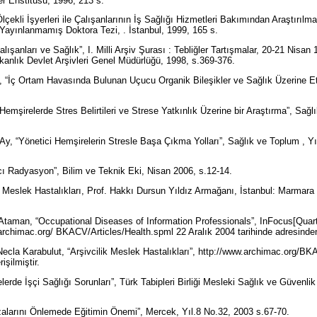
er Enstitüsü, 1996, 213 s.
çekli İşyerleri ile Çalışanlarının İş Sağlığı Hizmetleri Bakımından Araştırılma
ü Yayınlanmamış Doktora Tezi, . İstanbul, 1999, 165 s.
lışanları ve Sağlık”, I. Milli Arşiv Şurası : Tebliğler Tartışmalar, 20-21 Nisan
akanlık Devlet Arşivleri Genel Müdürlüğü, 1998, s.369-376.
i, “İç Ortam Havasında Bulunan Uçucu Organik Bileşikler ve Sağlık Üzerine Etk
emşirelerde Stres Belirtileri ve Strese Yatkınlık Üzerine bir Araştırma”, Sağl
.
, “Yönetici Hemşirelerin Stresle Başa Çıkma Yolları”, Sağlık ve Toplum , Y
cı Radyasyon”, Bilim ve Teknik Eki, Nisan 2006, s.12-14.
 Meslek Hastalıkları, Prof. Hakkı Dursun Yıldız Armağanı, İstanbul: Marmara 
.
taman, “Occupational Diseases of Information Professionals”, InFocus[Quart
.archimac.org/ BKACV/Articles/Health.spml 22 Aralık 2004 tarihinde adresinden
cla Karabulut, “Arşivcilik Meslek Hastalıkları”, http://www.archimac.org/B
işilmiştir.
lerde İşçi Sağlığı Sorunları”, Türk Tabipleri Birliği Mesleki Sağlık ve Güvenli
alarını Önlemede Eğitimin Önemi”, Mercek, Yıl.8 No.32, 2003 s.67-70.