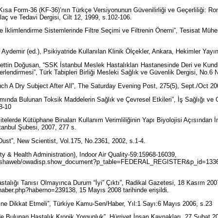
Kısa Form-36 (KF-36)’nın Türkçe Versiyonunun Güvenilirliği ve Geçerliliği: Ro
laç ve Tedavi Dergisi, Cilt 12, 1999, s.102-106.
İklimlendirme Sistemlerinde Filtre Seçimi ve Filtrenin Önemi”, Tesisat Mühen
Aydemir (ed.), Psikiyatride Kullanılan Klinik Ölçekler, Ankara, Hekimler Yayın
ttin Doğusan, “SSK İstanbul Meslek Hastalıkları Hastanesinde Deri ve Kundu
rlendirmesi”, Türk Tabipleri Birliği Mesleki Sağlık ve Güvenlik Dergisi, No.6
Such A Dry Subject After All”, The Saturday Evening Post, 275(5), Sept./Oct 2
amında Bulunan Toksik Maddelerin Sağlık ve Çevresel Etkileri”, İş Sağlığı ve 
.8-10
telerde Kütüphane Binaları Kullanım Verimliliğinin Yapı Biyolojisi Açısından 
tanbul Şubesi, 2007, 277 s.
 Dust”, New Scientist, Vol.175, No.2361, 2002, s.1-4.
 & Health Administration), Indoor Air Quality-59:15968-16039,
s/oshaweb/owadisp.show_document?p_table=FEDERAL_REGISTER&p_id=13369
talığı Tanısı Olmayınca Durum “İyi” Çıktı”, Radikal Gazetesi, 18 Kasım 200
/haber.php?haberno=239138, 15 Mayıs 2008 tarihinde erişildi.
rine Dikkat Etmeli”, Türkiye Kamu-Sen/Haber, Yıl:1 Sayı:6 Mayıs 2006, s.23
de Bulunan Hastalık Kronik Yorgunluk”, Hürriyet İnsan Kaynakları, 27 Şubat 