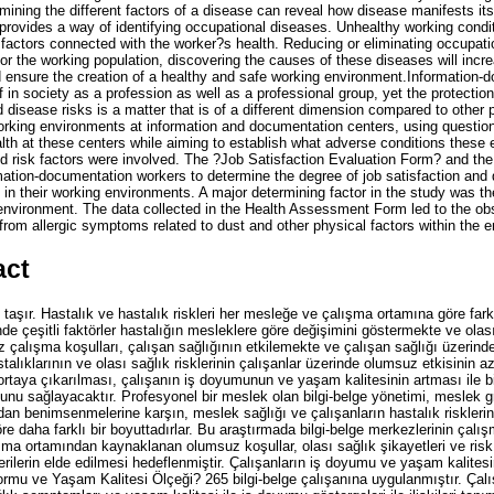
ning the different factors of a disease can reveal how disease manifests itsel
provides a way of identifying occupational diseases. Unhealthy working conditi
 factors connected with the worker?s health. Reducing or eliminating occupati
for the working population, discovering the causes of these diseases will incre
nd ensure the creation of a healthy and safe working environment.Informatio
lf in society as a profession as well as a professional group, yet the protection
disease risks is a matter that is of a different dimension compared to other 
king environments at information and documentation centers, using question
alth at these centers while aiming to establish what adverse conditions thes
d risk factors were involved. The ?Job Satisfaction Evaluation Form? and the 
ation-documentation workers to determine the degree of job satisfaction and qu
 in their working environments. A major determining factor in the study was t
 environment. The data collected in the Health Assessment Form led to the ob
 from allergic symptoms related to dust and other physical factors within the 
act
i taşır. Hastalık ve hastalık riskleri her mesleğe ve çalışma ortamına göre fark
de çeşitli faktörler hastalığın mesleklere göre değişimini göstermekte ve olas
 çalışma koşulları, çalışan sağlığının etkilemekte ve çalışan sağlığı üzerindeki
stalıklarının ve olası sağlık risklerinin çalışanlar üzerinde olumsuz etkisinin 
ortaya çıkarılması, çalışanın iş doyumunun ve yaşam kalitesinin artması ile birl
nu sağlayacaktır. Profesyonel bir meslek olan bilgi-belge yönetimi, meslek g
ndan benimsenmelerine karşın, meslek sağlığı ve çalışanların hastalık riskler
re daha farklı bir boyuttadırlar. Bu araştırmada bilgi-belge merkezlerinin çal
ma ortamından kaynaklanan olumsuz koşullar, olası sağlık şikayetleri ve risk f
ilerin elde edilmesi hedeflenmiştir. Çalışanların iş doyumu ve yaşam kalitesi
mu ve Yaşam Kalitesi Ölçeği? 265 bilgi-belge çalışanına uygulanmıştır. Ça