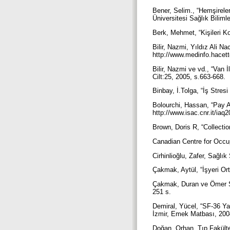
Bener, Selim., “Hemşirel
Üniversitesi Sağlık Biliml
Berk, Mehmet, “Kişileri K
Bilir, Nazmi, Yıldız Ali Na
http://www.medinfo.hacett
Bilir, Nazmi ve vd., “Van 
Cilt:25, 2005, s.663-668.
Binbay, İ.Tolga, “İş Stres
Bolourchi, Hassan, “Pay A
http://www.isac.cnr.it/ia
Brown, Doris R, “Collecti
Canadian Centre for Occup
Cirhinlioğlu, Zafer, Sağlı
Çakmak, Aytül, “İşyeri Ort
Çakmak, Duran ve Ömer Saa
251 s.
Demiral, Yücel, “SF-36 Ya
İzmir, Emek Matbası, 20
Doğan, Orhan, Tıp Fakültel