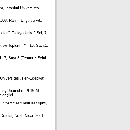
sı, İstanbul Üniversitesi
 1998, Rahim Erişti ve vd.,
ileri”, Trakya Univ J Sci, 7
ık ve Toplum , Yıl.16, Sayı.1,
ıl.17, Sayı.3 (Temmuz-Eylül
Üniversitesi, Fen-Edebiyat
erly Journal of PRISIM
 erişildi.
KACV/Articles/MeslHast.spml,
k Dergisi, No.6, Nisan 2001