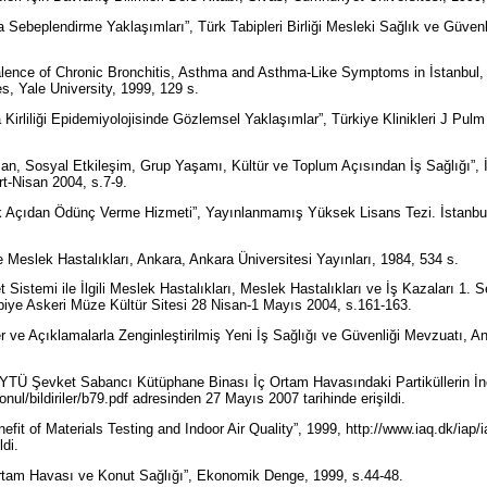
 Sebeplendirme Yaklaşımları”, Türk Tabipleri Birliği Mesleki Sağlık ve Güve
lence of Chronic Bronchitis, Asthma and Asthma-Like Symptoms in İstanbul
es, Yale University, 1999, 129 s.
irliliği Epidemiyolojisinde Gözlemsel Yaklaşımlar”, Türkiye Klinikleri J Pulm
an, Sosyal Etkileşim, Grup Yaşamı, Kültür ve Toplum Açısından İş Sağlığı”, İ
rt-Nisan 2004, s.7-9.
k Açıdan Ödünç Verme Hizmeti”, Yayınlanmamış Yüksek Lisans Tezi. İstanbul
e Meslek Hastalıkları, Ankara, Ankara Üniversitesi Yayınları, 1984, 534 s.
et Sistemi ile İlgili Meslek Hastalıkları, Meslek Hastalıkları ve İş Kazaları
rbiye Askeri Müze Kültür Sitesi 28 Nisan-1 Mayıs 2004, s.161-163.
er ve Açıklamalarla Zenginleştirilmiş Yeni İş Sağlığı ve Güvenliği Mevzuatı, A
 “YTÜ Şevket Sabancı Kütüphane Binası İç Ortam Havasındaki Partiküllerin İn
onul/bildiriler/b79.pdf adresinden 27 Mayıs 2007 tarihinde erişildi.
efit of Materials Testing and Indoor Air Quality”, 1999, http://www.iaq.dk/ia
ldi.
Ortam Havası ve Konut Sağlığı”, Ekonomik Denge, 1999, s.44-48.