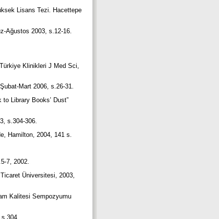
üksek Lisans Tezi. Hacettepe
muz-Ağustos 2003, s.12-16.
Türkiye Klinikleri J Med Sci,
k-Şubat-Mart 2006, s.26-31.
 to Library Books’ Dust”
03, s.304-306.
de, Hamilton, 2004, 141 s.
s.5-7, 2002.
Ticaret Üniversitesi, 2003,
Yaşam Kalitesi Sempozyumu
, s.304.