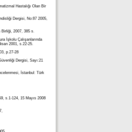
matizmal Hastalığı Olan Bir
disliği Dergisi, No:87 2005,
 Birliği, 2007, 385 s.
ra İşkolu Çalışanlarında
 Nisan 2001, s.22-25.
003, p.27-28
Güvenliği Dergisi, Sayı:21
İncelenmesi, İstanbul: Türk
, s.1-124, 15 Mayıs 2008
7,
2005.