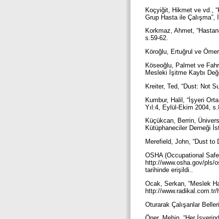
Koçyiğit, Hikmet ve vd., “
Grup Hasta ile Çalışma”, İ
Korkmaz, Ahmet, “Hastane 
s.59-62.
Köroğlu, Ertuğrul ve Ömer 
Köseoğlu, Palmet ve Fahre
Mesleki İşitme Kaybı Değe
Kreiter, Ted, “Dust: Not 
Kumbur, Halil, “İşyeri Ort
Yıl:4, Eylül-Ekim 2004, s
Küçükcan, Berrin, Üniversi
Kütüphaneciler Derneği İs
Merefield, John, “Dust to
OSHA (Occupational Safety
http://www.osha.gov/pl
tarihinde erişildi..
Ocak, Serkan, “Meslek Has
http://www.radikal.com.tr
Oturarak Çalışanlar Belle
Öner, Mehin, “Her İşyerin