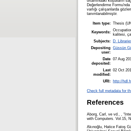
ortamındaki koşulların sağ
Değerlendirme Formu'nda el
varlığı çalışanlarda gözle
tanımlanabilmiştir.
Item type:
Thesis (
Occupation
Keywords:
kalitesi, 
Subjects:
D. Librarie
Depositing
Güssün G
user:
Date
07 Aug 20
deposited:
Last
02 Oct 20
modified:
URI:
http://hdl
Check full metadata for th
References
Aborg, Carl, ve vd., , “In
with Computers. Vol.15, N
Akınoğlu, Hatice Fatoş Gü