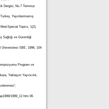
nlik Dergisi, No.7 Temmuz
, Turkey, Yayınlanmamış
 Med-Special Topics, 1(2),
ş Sağlığı ve Güvenliği
 Üniversitesi SBE, 1996, 104
 1. Sempozyumu Program ve
nkara, Yaklaşım Yayıncılık,
celenmesi”,
p/iap1999/1999_12.htm 06