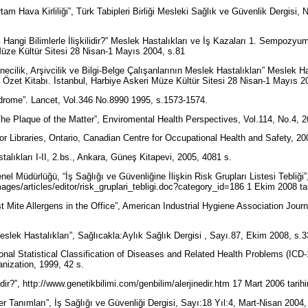
tam Hava Kirliliği”, Türk Tabipleri Birliği Mesleki Sağlık ve Güvenlik Dergisi
 Hangi Bilimlerle İlişkilidir?” Meslek Hastalıkları ve İş Kazaları 1. Sempozy
Müze Kültür Sitesi 28 Nisan-1 Mayıs 2004, s.81
ilik, Arşivcilik ve Bilgi-Belge Çalışanlarının Meslek Hastalıkları” Meslek Has
et Kitabı. İstanbul, Harbiye Askeri Müze Kültür Sitesi 28 Nisan-1 Mayıs 2
ndrome”. Lancet, Vol.346 No.8990 1995, s.1573-1574.
e Plaque of the Matter”, Enviromental Health Perspectives, Vol.114, No.4, 
or Libraries, Ontario, Canadian Centre for Occupational Health and Safety, 2
astalıkları I-II, 2.bs., Ankara, Güneş Kitapevi, 2005, 4081 s.
nel Müdürlüğü, “İş Sağlığı ve Güvenliğine İlişkin Risk Grupları Listesi Tebliği”
ages/articles/editor/risk_gruplari_tebligi.doc?category_id=186 1 Ekim 2008 tar
t Mite Allergens in the Office”, American Industrial Hygiene Association Journ
lek Hastalıkları”, Sağlıcakla:Aylık Sağlık Dergisi , Sayı.87, Ekim 2008, s.
tional Statistical Classification of Diseases and Related Health Problems (ICD
nization, 1999, 42 s.
dir?”, http://www.genetikbilimi.com/genbilim/alerjinedir.htm 17 Mart 2006 tarihin
r Tanımları”, İş Sağlığı ve Güvenliği Dergisi, Sayı:18 Yıl:4, Mart-Nisan 2004