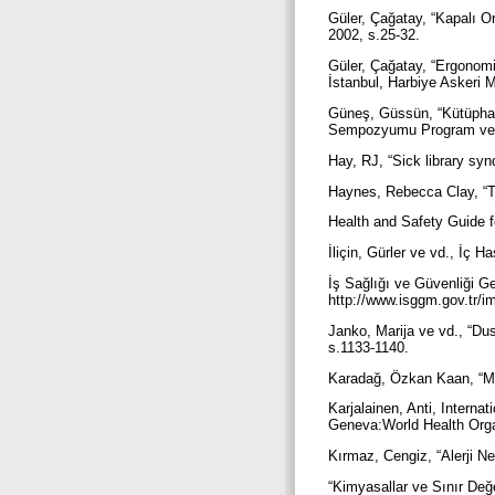
Güler, Çağatay, “Kapalı Or
2002, s.25-32.
Güler, Çağatay, “Ergonomi
İstanbul, Harbiye Askeri 
Güneş, Güssün, “Kütüphanec
Sempozyumu Program ve Öz
Hay, RJ, “Sick library sy
Haynes, Rebecca Clay, “Th
Health and Safety Guide f
İliçin, Gürler ve vd., İç H
İş Sağlığı ve Güvenliği Ge
http://www.isggm.gov.tr/im
Janko, Marija ve vd., “Dus
s.1133-1140.
Karadağ, Özkan Kaan, “Mes
Karjalainen, Anti, Interna
Geneva:World Health Orga
Kırmaz, Cengiz, “Alerji Ne
“Kimyasallar ve Sınır Değe