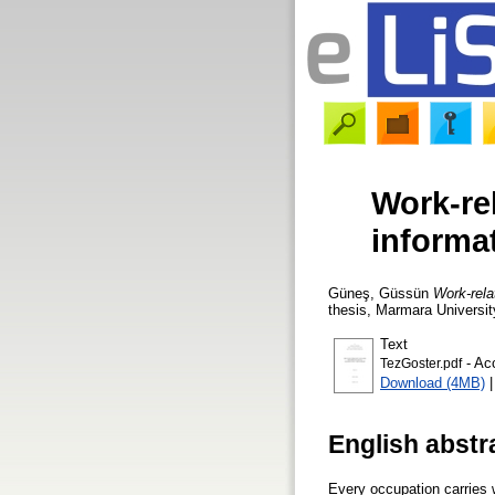
Work-rel
informa
Güneş, Güssün
Work-rela
thesis, Marmara Universit
Text
- Ac
TezGoster.pdf
Download (4MB)
English abstr
Every occupation carries 