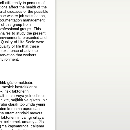
f differently in persons of
ons affect the health of the
onal diseases or the possible
ase worker job satisfaction,
n-documentation management
 of this group from
professional groups. This
naires to study the present
e environments presented and
Quality of Life Scale were
ality of life that these
he existence of adverse
servation that workers
environment.
lılık göstermektedir.
ı meslek hastalıklarını
 risk faktörlerini
azaltılması veya yok edilmesi,
ikte, sağlıklı ve güvenli bir
rubu olarak toplumda yerini
inden korunma açısından,
ışma ortamlarındaki mevcut
aktörlerinin varlığı ortaya
ni belirlemek amacıyla ?İş
lışma kapsamında, çalışma