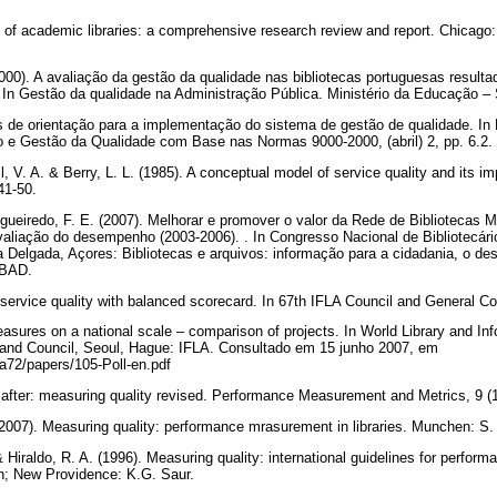
 of academic libraries: a comprehensive research review and report. Chicago:
000). A avaliação da gestão da qualidade nas bibliotecas portuguesas result
 In Gestão da qualidade na Administração Pública. Ministério da Educação 
s de orientação para a implementação do sistema de gestão de qualidade. In
̧ão e Gestão da Qualidade com Base nas Normas 9000-2000, (abril) 2, pp. 6.2.
 V. A. & Berry, L. L. (1985). A conceptual model of service quality and its imp
 41-50.
Figueiredo, F. E. (2007). Melhorar e promover o valor da Rede de Bibliotecas 
liação do desempenho (2003-2006). . In Congresso Nacional de Bibliotecári
Delgada, Açores: Bibliotecas e arquivos: informação para a cidadania, o des
: BAD.
 service quality with balanced scorecard. In 67th IFLA Council and General 
measures on a national scale – comparison of projects. In World Library and I
and Council, Seoul, Hague: IFLA. Consultado em 15 junho 2007, em
ifla72/papers/105-Poll-en.pdf
s after: measuring quality revised. Performance Measurement and Metrics, 9 (
. (2007). Measuring quality: performance mrasurement in libraries. Munchen: S
 & Hiraldo, R. A. (1996). Measuring quality: international guidelines for perfo
ch; New Providence: K.G. Saur.