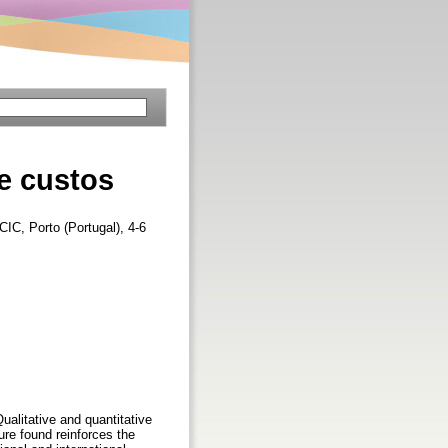
 e custos
CIC, Porto (Portugal), 4-6
ualitative and quantitative
re found reinforces the