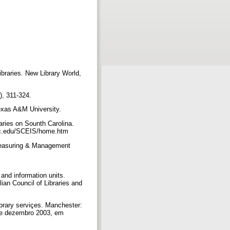
libraries. New Library World,
8), 311-324.
exas A&M University.
raries on Sounth Carolina.
i.sc.edu/SCEIS/home.htm
e-Measuring & Management
 and information units.
an Council of Libraries and
ibrary serviçes. Manchester:
e dezembro 2003, em