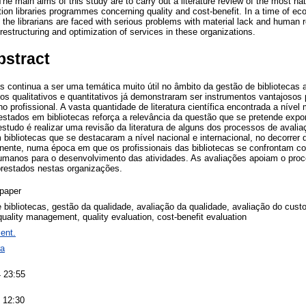
The main aims of this study are to carry out a literature review of the most nat
tion libraries programmes concerning quality and cost-benefit. In a time of eco
n the librarians are faced with serious problems with material lack and human
estructuring and optimization of services in these organizations.
bstract
as continua a ser uma temática muito útil no âmbito da gestão de bibliotecas 
s qualitativos e quantitativos já demonstraram ser instrumentos vantajosos p
o profissional. A vasta quantidade de literatura científica encontrada a níve
prestados em bibliotecas reforça a relevância da questão que se pretende expo
estudo é realizar uma revisão da literatura de alguns dos processos de avalia
ibliotecas que se destacaram a nível nacional e internacional, no decorrer d
ertinente, numa época em que os profissionais das bibliotecas se confrontam 
umanos para o desenvolvimento das atividades. As avaliações apoiam o proce
 prestados nestas organizações.
paper
e bibliotecas, gestão da qualidade, avaliação da qualidade, avaliação do custo-
quality management, quality evaluation, cost-benefit evaluation
ent.
ra
 23:55
 12:30