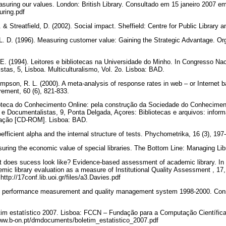
easuring our values. London: British Library. Consultado em 15 janeiro 2007 e
uring.pdf
& Streatfield, D. (2002). Social impact. Sheffield: Centre for Public Library a
L. D. (1996). Measuring customer value: Gaining the Strategic Advantage. Or
E. (1994). Leitores e bibliotecas na Universidade do Minho. In Congresso Naci
stas, 5, Lisboa. Multiculturalismo, Vol. 2o. Lisboa: BAD.
mpson, R. L. (2000). A meta-analysis of response rates in web – or Internet 
ement, 60 (6), 821-833.
ioteca do Conhecimento Online: pela construção da Sociedade do Conhecime
as e Documentalistas, 9, Ponta Delgada, Açores: Bibliotecas e arquivos: informa
ação [CD-ROM]. Lisboa: BAD.
efficient alpha and the internal structure of tests. Phychometrika, 16 (3), 197
uring the economic value of special libraries. The Bottom Line: Managing Lib
at does sucess look like? Evidence-based assessment of academic library. In
mic library evaluation as a measure of Institutional Quality Assessment , 17
tp://17conf.lib.uoi.gr/files/a3.Davies.pdf
y performance measurement and quality management system 1998-2000. Cons
im estatístico 2007. Lisboa: FCCN – Fundação para a Computação Científi
www.b-on.pt/dmdocuments/boletim_estatistico_2007.pdf