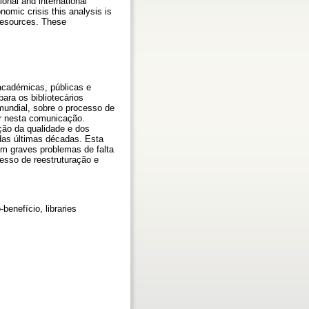
ional and international
nomic crisis this analysis is
 resources. These
académicas, públicas e
ara os bibliotecários
l mundial, sobre o processo de
r nesta comunicação.
ção da qualidade e dos
as últimas décadas. Esta
com graves problemas de falta
sso de reestruturação e
benefício, libraries