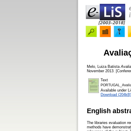
Avalia
Melo, Luiza Batista
Avali
November 2013. [Confere
Text
PORTUGAL_Avaliaç
Available under 
Download (204kB
English abstr
The libraries evaluation r
methods have demonstrated