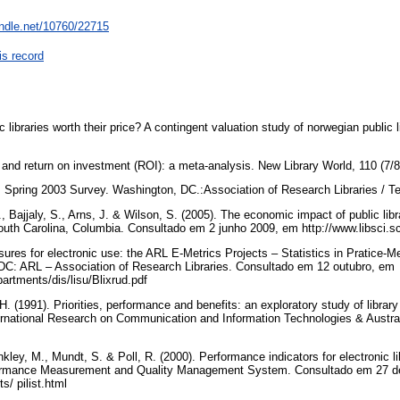
andle.net/10760/22715
is record
c libraries worth their price? A contingent valuation study of norwegian public 
s and return on investment (ROI): a meta-analysis. New Library World, 110 (7/
pring 2003 Survey. Washington, DC.:Association of Research Libraries / T
., Bajjaly, S., Arns, J. & Wilson, S. (2005). The economic impact of public lib
South Carolina, Columbia. Consultado em 2 junho 2009, em http://www.libsc
asures for electronic use: the ARL E-Metrics Projects – Statistics in Pratic
DC: ARL – Association of Research Libraries. Consultado em 12 outubro, em
partments/dis/lisu/Blixrud.pdf
. (1991). Priorities, performance and benefits: an exploratory study of library
ernational Research on Communication and Information Technologies & Australi
inkley, M., Mundt, S. & Poll, R. (2000). Performance indicators for electronic l
ormance Measurement and Quality Management System. Consultado em 27 d
ts/ pilist.html