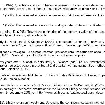
T. (1999). Quantitative study of the value research libraries: a foundation for t
 outubro 2010, em http://citeseerx.ist.psu.edu/viewdoc/download?doi=10.1.1
. P. (1992). The balanced scorecard – measures that drive performance. Har
. P. (1996). The balanced scorecard: translating strategy into action. Boston
 McLellan, D. (2005). Toward the estimation of the economic value of the outpu
rathclyde: University of Strathclyde.
ody, F., Herbison, M. & Knapp, A. (2004). The use and outcomes of university l
7 novembro 2010, em http://web.utk.edu/~tenopir/research/pitts/Pitt_Use_Fin
alidade e inovação – discursos, normas, práticas: para um estudo de caso. I
a. BAD – Grupo de Trabalho das Bibliotecas do Ensino Superior.
ifty years after – almost. In Katsirikou, A., Skiadas (eds.). (2012). New trends
braries: selected papers presented at 2nd qualita- tive and quantitative methods
ld Scientific. p. 1-7.
idade e inovação em bibliotecas . In Encontro das Bibliotecas do Ensino Sup
as do Ensino Superior.
e estatística: com utilização do SPSS. Lisboa: Sílabo. McDermott, M. (2002).
n catalogue: economic evaluation for the National Library of New Zealand. Wel
em 14 dezembro 2006, em http://www.natlib.gov.nz/catalogues/library_docu-
3). Library return on investment: Defending the contingent valuation method f