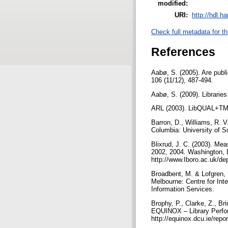
modified:
URI:
http://hdl.h
Check full metadata for th
References
Aabø, S. (2005). Are publi
106 (11/12), 487-494.
Aabø, S. (2009). Librarie
ARL (2003). LibQUAL+TM S
Barron, D., Williams, R. V
Columbia: University of 
Blixrud, J. C. (2003). Me
2002, 2004. Washington, 
http://www.Iboro.ac.uk/de
Broadbent, M. & Lofgren, H
Melbourne: Centre for Int
Information Services.
Brophy, P., Clarke, Z., Br
EQUINOX – Library Perf
http://equinox.dcu.ie/repor