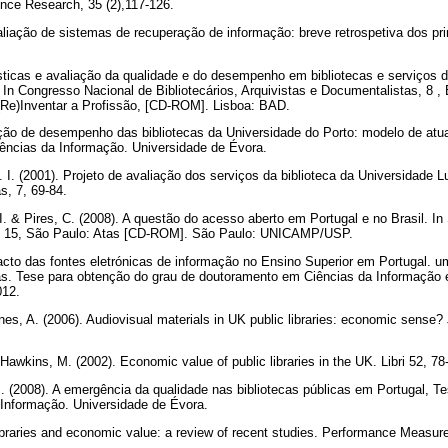
ence Research, 35 (2),117-126.
liação de sistemas de recuperação de informação: breve retrospetiva dos pri
́sticas e avaliação da qualidade e do desempenho em bibliotecas e serviços de
 In Congresso Nacional de Bibliotecários, Arquivistas e Documentalistas, 8 ,
: (Re)Inventar a Profissão, [CD-ROM]. Lisboa: BAD.
ação de desempenho das bibliotecas da Universidade do Porto: modelo de atu
ências da Informação. Universidade de Évora.
 I. (2001). Projeto de avaliação dos serviços da biblioteca da Universidade L
as, 7, 69-84.
. & Pires, C. (2008). A questão do acesso aberto em Portugal e no Brasil. In
ias, 15, São Paulo: Atas [CD-ROM]. São Paulo: UNICAMP/USP.
cto das fontes eletrónicas de informação no Ensino Superior em Portugal. uma
s. Tese para obtenção do grau de doutoramento em Ciências da Informação 
012.
ones, A. (2006). Audiovisual materials in UK public libraries: economic sense
Hawkins, M. (2002). Economic value of public libraries in the UK. Libri 52, 78
M. (2008). A emergência da qualidade nas bibliotecas públicas em Portugal, 
 Informação. Universidade de Évora.
braries and economic value: a review of recent studies. Performance Measure