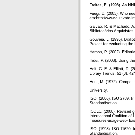
Freitas, E. (1998). As bib
Fuegi, D. (2003). Who nee
em:http://www.cultivate-in
Galvão, R. & Machado, A.
Bibliotecários Arquivista
Gouveia, L. (1995). Bibli
Project for evaluating the
Hernon, P. (2002). Editori
Hider, P. (2008). Using the
Holt, G. E. & Elliott, D. 
Library Trends, 51 (3), 4
Hunt, M. (1972). Competit
University.
ISO. (2006). ISO 2789: Inf
Standardisation.
ICOLC. (2008). Revised gu
International Coalition of
measures-usage-web- bas
ISO. (1998). ISO 11620: I
Standardisation.