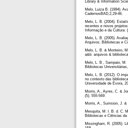
Library & Information Sci
Melo, Luiza B. (1994). Ava
CadernosBAD,2,29-46.
Melo, L. B. (2004). Estati
recentes e novos projetos
Informação e da Cultura
Melo, L. B. (2005). Avali
Arquivos, Bibliotecas e Ci
Melo, L. B. & Monteiro, M.
a&b: arquivos & bibliotec
Melo, L. B., Sampaio, M. I
Bibliotecas Universitár
Melo, L. B. (2012). O impa
no contexto das biblioteca
Universidade de Évora, 2
Morris, A., Ayres, C. & J
(5), 555-569.
Morris, A., Sumsion, J. & 
Mesquita, M. I. B. d. C. 
Bibliotecas e Ciências da
Missingham, R. (2005). Li
158.