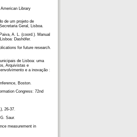
 American Library
ado de um projeto de
– Secretaria Geral, Lisboa.
 Paiva, A. L. (coord.). Manual
 Lisboa: Dashöfer.
lications for future research.
Municipais de Lisboa: uma
os, Arquivistas e
envolvimento e a inovação :
Conference, Boston.
nformation Congress: 72nd
1), 26-37.
. G. Saur.
rmance measurement in