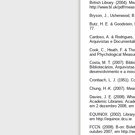
British Library. (2004). M
http://www.bl.uk/pdf/meas
Bryson, J., Usherwood, B. 
Butz, H. E. & Goodstein, 
77.
Cardoso, A. & Rodrigues, 
Arquivistas e Documentali
Cook, C., Heath, F. & Tho
and Phychological Measur
Costa, M. T. (2007). Bibl
Bibliotecários, Arquivist
desenvolvimento e a inov
Cronbach, L. J. (1951). Co
Chung, H.-K. (2007). Meas
Davies, J. E. (2008). Wh
Academic Libraries: Acade
em 2 dezembro 2008, em ht
EQUINOX. (2002). Librar
em http://equinox.dcu.ie
FCCN. (2008). B-on: Bolet
outubro 2007, em http://