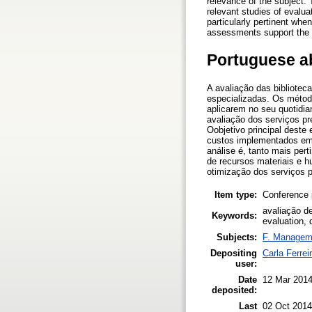
relevance of the subject. 
relevant studies of evalua
particularly pertinent whe
assessments support the r
Portuguese a
A avaliação das bibliotec
especializadas. Os método
aplicarem no seu quotidian
avaliação dos serviços 
Oobjetivo principal deste 
custos implementados em b
análise é, tanto mais p
de recursos materiais e h
otimização dos serviços
Item type:
Conference 
avaliação d
Keywords:
evaluation, 
Subjects:
F. Managem
Depositing
Carla Ferrei
user:
Date
12 Mar 2014
deposited:
Last
02 Oct 2014