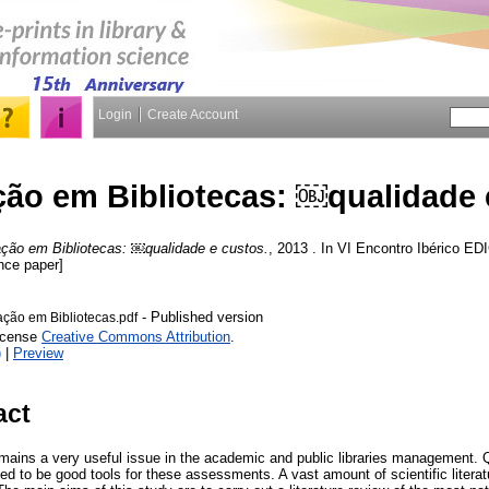
Login
Create Account
ção em Bibliotecas: ￼qualidade
ação em Bibliotecas: ￼qualidade e custos.
, 2013 . In VI Encontro Ibérico EDI
nce paper]
- Published version
ão em Bibliotecas.pdf
License
Creative Commons Attribution
.
)
|
Preview
act
emains a very useful issue in the academic and public libraries management. Q
 to be good tools for these assessments. A vast amount of scientific literatu