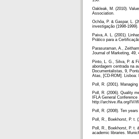
Oakleak, M. (2010). Value
Association.
Ochôa, P. & Gaspar, L. (2
investigação (1998-1999).
Paiva, A. L. (2001). Linha
Prático para a Certificac
Parasuraman, A., Zeithaml,
Journal of Marketing, 49,
Pinto, L. G., Silva, P. & 
abordagem centrada na ava
Documentalistas, 9, Ponta 
Atas, [CD-ROM]. Lisboa
Poll, R. (2001). Managing
Poll, R. (2006). Quality 
IFLA General Conference 
http://archive.ifla.org/IV/
Poll, R. (2008). Ten year
Poll, R., Boekhorst, P. t
Poll, R., Boekhorst, P. t.
academic libraries. Muni