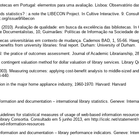
liotecas em Portugal: elementos para uma avaliação. Lisboa: Observatório da
ds statistics? : a note the LIBECON Project. In Cultive Interactive. 9. Consu
t.org/issue9/libecon
 (2010). Avaliação de qualidade: em busca da excelência das bibliotecas. I
s e Documentalistas, 10, Guimarães: Políticas de Informação na Sociedade 
otecas universitárias em contexto de mudança. Cadernos BAD, 1, 55-66. Hawg
 benefits from university libraries: final report. Durham: University of Durham.
al: the pratice of outcomes assessment. Journal of Academic Librarianship, 28
 contingent valuation method for dollar valuation of library services. Library Q
(2003). Measuring outcomes: applying cost-benefit analysis to middle-sized and 
24-440.
ion in the major home appliance industry, 1960-1970. Harvard: Harvard
ormation and documentation – international library statistics. Geneve: Interna
idelines for statistical measures of usage of web-based information resourc
 Library Consortia. Consultado em 5 junho 2013, em http://icolc.net/statement/re
ed-information-resources
nformation and documentation – library performance indicators. Geneve: Intern