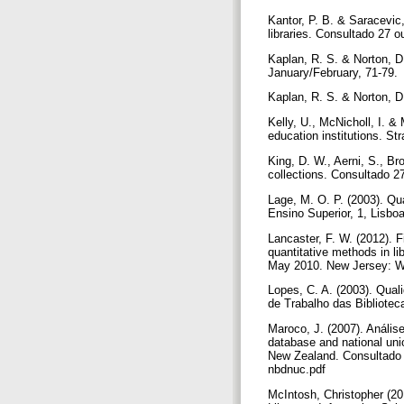
Kantor, P. B. & Saracevic, 
libraries. Consultado 27
Kaplan, R. S. & Norton, D
January/February, 71-79.
Kaplan, R. S. & Norton, D
Kelly, U., McNicholl, I. &
education institutions. St
King, D. W., Aerni, S., Br
collections. Consultado 2
Lage, M. O. P. (2003). Qu
Ensino Superior, 1, Lisbo
Lancaster, F. W. (2012). F
quantitative methods in li
May 2010. New Jersey: Wor
Lopes, C. A. (2003). Qual
de Trabalho das Bibliotec
Maroco, J. (2007). Anális
database and national unio
New Zealand. Consultado 
nbdnuc.pdf
McIntosh, Christopher (201