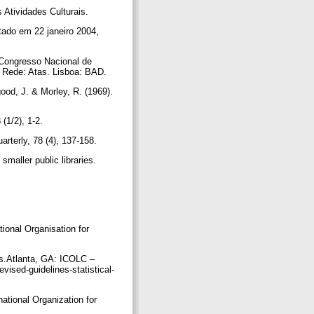
s Atividades Culturais.
ltado em 22 janeiro 2004,
n Congresso Nacional de
de Rede: Atas. Lisboa: BAD.
ood, J. & Morley, R. (1969).
 (1/2), 1-2.
uarterly, 78 (4), 137-158.
smaller public libraries.
tional Organisation for
es.Atlanta, GA: ICOLC –
vised-guidelines-statistical-
ational Organization for