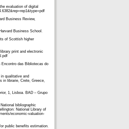
he evaluation of digital
.124.6382&rep=rep1&type=pdf
vard Business Review,
: Harvard Business School.
ts of Scottish higher
ibrary print and electronic
al.pdf
n Encontro das Bibliotecas do
 in qualitative and
 in librarie, Crete, Greece,
erior, 1, Lisboa. BAD – Grupo
 National bibliographic
lington: National Library of
 ments/economic-valuation-
or public benefits estimation.