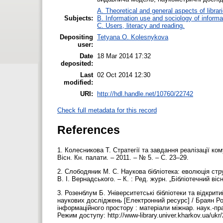
A. Theoretical and general aspects of librar
Subjects:
B. Information use and sociology of informa
C. Users, literacy and reading.
Depositing
Tetyana O. Kolesnykova
user:
Date
18 Mar 2014 17:32
deposited:
Last
02 Oct 2014 12:30
modified:
URI:
http://hdl.handle.net/10760/22742
Check full metadata for this record
References
1. Колесникова Т. Стратегії та завдання реалізації ко
Вісн. Кн. палати. – 2011. – № 5. – С. 23–29.
2. Слободяник М. С. Наукова бібліотека: еволюція стру
В. І. Вернадського. – К. : Ред. журн. „Бібліотечний віс
3. Розенблум Б. Університетські бібліотеки та відкрит
наукових досліджень [Електронний ресурс] / Браян Ро
інформаційного простору : матеріали міжнар. наук.-практ
Режим доступу: http://www-library.univer.kharkov.ua/uk