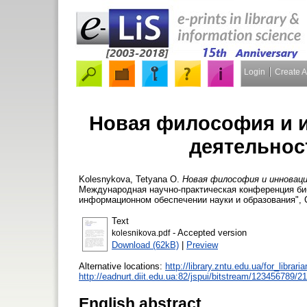
Login
Create 
Новая философия и 
деятельнос
Kolesnykova, Tetyana O.
Новая философия и инноваци
Международная научно-практическая конференция библ
информационном обеспечении науки и образования", С
Text
- Accepted version
kolesnikova.pdf
Download (62kB)
|
Preview
Alternative locations:
http://library.zntu.edu.ua/for_libra
http://eadnurt.diit.edu.ua:82/jspui/bitstream/123456789/2
English abstract