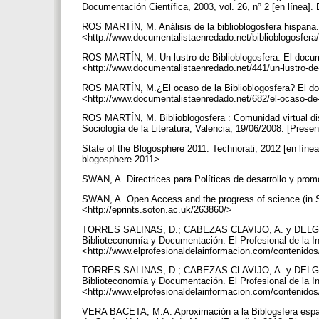
Documentación Científica, 2003, vol. 26, nº 2 [en línea]. 
ROS MARTÍN, M. Análisis de la biblioblogosfera hispana. 
<http://www.documentalistaenredado.net/biblioblogosfera
ROS MARTÍN, M. Un lustro de Biblioblogosfera. El docume
<http://www.documentalistaenredado.net/441/un-lustro-de
ROS MARTÍN, M.¿El ocaso de la Biblioblogosfera? El docu
<http://www.documentalistaenredado.net/682/el-ocaso-de-
ROS MARTÍN, M. Biblioblogosfera : Comunidad virtual dist
Sociología de la Literatura, Valencia, 19/06/2008. [Presen
State of the Blogosphere 2011. Technorati, 2012 [en línea]
blogosphere-2011>
SWAN, A. Directrices para Políticas de desarrollo y pr
SWAN, A. Open Access and the progress of science (in Sp
<http://eprints.soton.ac.uk/263860/>
TORRES SALINAS, D.; CABEZAS CLAVIJO, A. y DELGADO
Biblioteconomía y Documentación. El Profesional de la In
<http://www.elprofesionaldelainformacion.com/contenido
TORRES SALINAS, D.; CABEZAS CLAVIJO, A. y DELGADO
Biblioteconomía y Documentación. El Profesional de la In
<http://www.elprofesionaldelainformacion.com/contenido
VERA BACETA, M.A. Aproximación a la Biblogsfera español