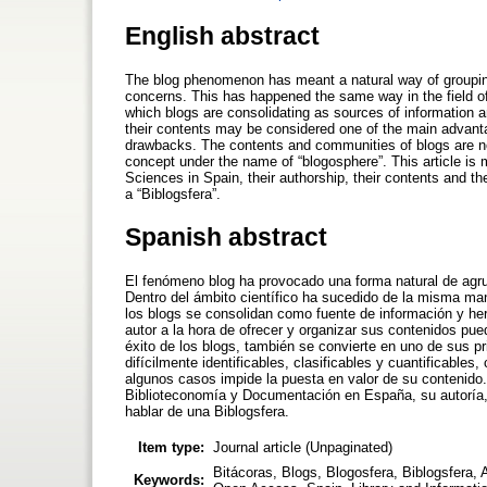
English abstract
The blog phenomenon has meant a natural way of groupi
concerns. This has happened the same way in the field of 
which blogs are consolidating as sources of information a
their contents may be considered one of the main advantag
drawbacks. The contents and communities of blogs are not 
concept under the name of “blogosphere”. This article is me
Sciences in Spain, their authorship, their contents and the
a “Biblogsfera”.
Spanish abstract
El fenómeno blog ha provocado una forma natural de agru
Dentro del ámbito científico ha sucedido de la misma ma
los blogs se consolidan como fuente de información y herr
autor a la hora de ofrecer y organizar sus contenidos pue
éxito de los blogs, también se convierte en uno de sus 
difícilmente identificables, clasificables y cuantificable
algunos casos impide la puesta en valor de su contenido. 
Biblioteconomía y Documentación en España, su autoría, 
hablar de una Biblogsfera.
Item type:
Journal article (Unpaginated)
Bitácoras, Blogs, Blogosfera, Biblogsfera
Keywords: