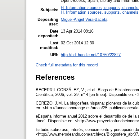
Open Access, Spain, Library and Informati
H. Information sources, supports, channels
Subjects:
H. Information sources, supports, channels
Depositing
Miguel-Ángel Vera-Baceta
user:
Date
13 Apr 2014 08:16
deposited:
Last
02 Oct 2014 12:30
modified:
URI:
http://hdl.handle.net/10760/22827
Check full metadata for this record
References
BECERRIL GONZÁLEZ, V.; et al. Blogs de Bibliotecono
Científica, 2006, vol. 29, nº 4 [en línea]. Disponible en: <
CEREZO, J.M. La blogosfera hispana: pioneros de la cultu
en: <http://fundacionorange.es/areas/25_publicaciones/l
eEspaña informe anual 2012 sobre el desarrollo de de la
línea]. Disponible en: <http://www.proyectosfundaciono
Estudio sobre uso, interés, conocimiento y percepción de 
<http://www.merodeando.com/archivos/Blogosfera_abr07