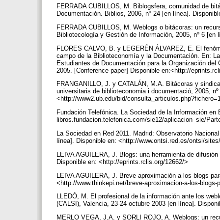
FERRADA CUBILLOS, M. Biblogsfera, comunidad de bitáco
Documentación. Biblios, 2006, nº 24 [en línea]. Disponible
FERRADA CUBILLOS, M. Weblogs o bitácoras: un recurso d
Bibliotecología y Gestión de Información, 2005, nº 6 [en l
FLORES CALVO, B. y LEGERÉN ÁLVAREZ, E. El fenómeno
campo de la Biblioteconomía y la Documentación. En: La
Estudiantes de Documentación para la Organización del 
2005. [Conference paper] Disponible en:<http://eprints.rc
FRANGANILLO, J. y CATALÁN, M.A. Bitácoras y sindicació
universitaris de biblioteconomia i documentació, 2005, nº 
<http://www2.ub.edu/bid/consulta_articulos.php?fichero
Fundación Telefónica. La Sociedad de la Información en Es
libros.fundacion.telefonica.com/sie12/aplicacion_sie/Pa
La Sociedad en Red 2011. Madrid: Observatorio Nacional 
línea]. Disponible en: <http://www.ontsi.red.es/ontsi/si
LEIVA AGUILERA, J. Blogs: una herramienta de difusión pa
Disponible en: <http://eprints.rclis.org/12662/>
LEIVA AGUILERA, J. Breve aproximación a los blogs para 
<http://www.thinkepi.net/breve-aproximacion-a-los-blogs
LLEDÓ, M. El profesional de la información ante los web
(CALSI), Valencia, 23‐24 octubre 2003 [en línea]. Disponib
MERLO VEGA, J.A. y SORLI ROJO, A. Weblogs: un recurso