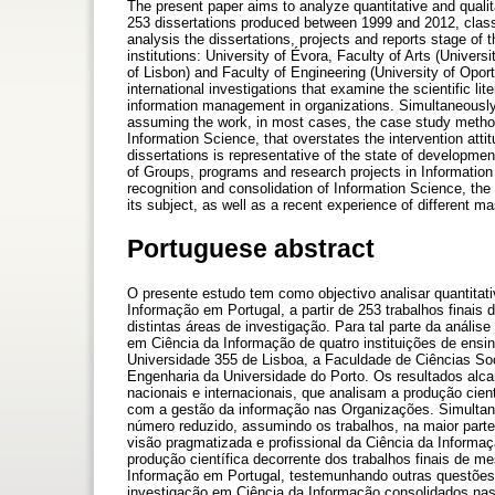
The present paper aims to analyze quantitative and qualit
253 dissertations produced between 1999 and 2012, classif
analysis the dissertations, projects and reports stage of
institutions: University of Évora, Faculty of Arts (Unive
of Lisbon) and Faculty of Engineering (University of Oport
international investigations that examine the scientific li
information management in organizations. Simultaneously,
assuming the work, in most cases, the case study method
Information Science, that overstates the intervention attit
dissertations is representative of the state of developme
of Groups, programs and research projects in Information S
recognition and consolidation of Information Science, the 
its subject, as well as a recent experience of different m
Portuguese abstract
O presente estudo tem como objectivo analisar quantitativ
Informação em Portugal, a partir de 253 trabalhos finais
distintas áreas de investigação. Para tal parte da anális
em Ciência da Informação de quatro instituições de en
Universidade 355 de Lisboa, a Faculdade de Ciências S
Engenharia da Universidade do Porto. Os resultados alcan
nacionais e internacionais, que analisam a produção cient
com a gestão da informação nas Organizações. Simultan
número reduzido, assumindo os trabalhos, na maior par
visão pragmatizada e profissional da Ciência da Informaç
produção científica decorrente dos trabalhos finais de 
Informação em Portugal, testemunhando outras questõe
investigação em Ciência da Informação consolidados nas