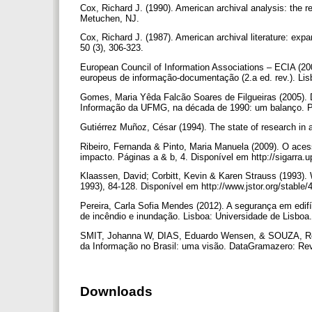
Cox, Richard J. (1990). American archival analysis: the r
Metuchen, NJ.
Cox, Richard J. (1987). American archival literature: ex
50 (3), 306-323.
European Council of Information Associations – ECIA (2005
europeus de informação-documentação (2.a ed. rev.). L
Gomes, Maria Yêda Falcão Soares de Filgueiras (2005). D
Informação da UFMG, na década de 1990: um balanço. Pe
Gutiérrez Muñoz, César (1994). The state of research i
Ribeiro, Fernanda & Pinto, Maria Manuela (2009). O acesso
impacto. Páginas a & b, 4. Disponível em http://sigarr
Klaassen, David; Corbitt, Kevin & Karen Strauss (1993). Wr
1993), 84-128. Disponível em http://www.jstor.org/stabl
Pereira, Carla Sofia Mendes (2012). A segurança em edifí
de incêndio e inundação. Lisboa: Universidade de Lisbo
SMIT, Johanna W, DIAS, Eduardo Wensen, & SOUZA, Rosalí
da Informação no Brasil: uma visão. DataGramazero: Revi
Downloads