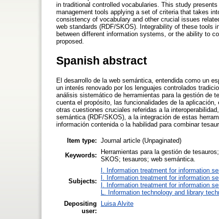
in traditional controlled vocabularies. This study presen
management tools applying a set of criteria that takes into
consistency of vocabulary and other crucial issues related 
web standards (RDF/SKOS). Integrability of these tools in 
between different information systems, or the ability to co
proposed.
Spanish abstract
El desarrollo de la web semántica, entendida como un es
un interés renovado por los lenguajes controlados tradici
análisis sistemático de herramientas para la gestión de t
cuenta el propósito, las funcionalidades de la aplicación
otras cuestiones cruciales referidas a la interoperabilida
semántica (RDF/SKOS), a la integración de estas herramie
información contenida o la habilidad para combinar tesau
Item type:
Journal article (Unpaginated)
Herramientas para la gestión de tesauros; 
Keywords:
SKOS; tesauros; web semántica.
I. Information treatment for information s
I. Information treatment for information s
Subjects:
I. Information treatment for information s
L. Information technology and library tec
Depositing
Luisa Alvite
user: