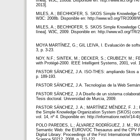
línea]. W3C, 2008a. Disponible en: http://www.w3.org/T
2013].
MILES, A.; BECHHOFER, S. SKOS Simple Knowledge Orga
W3C: 2008b. Disponible en: http://www.w3.org/TR/2008/
MILES, A.; BECHHOFER, S. SKOS Simple Knowledge Or
línea]. W3C, 2009. Disponible en: http://www.w3.org/TR/
MOYA MARTÍNEZ, G.; GIL LEIVA, I. Evaluación de softwar
3, p. 3-23.
NOY, N.F.; SINTEK, M.; DECKER, S.; CRUBEZY, M.; F
with Protégé-2000. IEEE Intelligent Systems, 2001, vol. 1
PASTOR SÁNCHEZ, J.A. ISO-THES: ampliando Skos a part
p. 189-193.
PASTOR SÁNCHEZ, J.A. Tecnologías de la Web Semántic
PASTOR SÁNCHEZ, J.A Diseño de un sistema colaborativo
Tesis doctoral. Universidad de Murcia, 2009.
PASTOR SÁNCHEZ, J. A.; MARTÍNEZ MÉNDEZ, F. J.; RO
the Simple Knowledge Organization System (SKOS) compar
vol. 14, nº 4. Disponible en: http://informationr.net/ir/1
POLO PAREDES, L.; ÁLVAREZ RODRÍGUEZ, J. M.; RUBIE
Semantic Web: the EUROVOC Thesaurus and the CPV Produ
Digital Library: Proceedings of the First International W
Science 50212, 2008, p. 111-122.