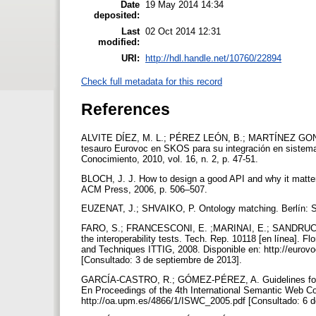
Date
19 May 2014 14:34
deposited:
Last
02 Oct 2014 12:31
modified:
URI:
http://hdl.handle.net/10760/22894
Check full metadata for this record
References
ALVITE DÍEZ, M. L.; PÉREZ LEÓN, B.; MARTÍNEZ GONZ
tesauro Eurovoc en SKOS para su integración en sistemas
Conocimiento, 2010, vol. 16, n. 2, p. 47-51.
BLOCH, J. J. How to design a good API and why it mat
ACM Press, 2006, p. 506–507.
EUZENAT, J.; SHVAIKO, P. Ontology matching. Berlín: S
FARO, S.; FRANCESCONI, E. ;MARINAI, E.; SANDRUCCI,
the interoperability tests. Tech. Rep. 10118 [en línea]. Fl
and Techniques ITTIG, 2008. Disponible en: http://eurovo
[Consultado: 3 de septiembre de 2013].
GARCÍA-CASTRO, R.; GÓMEZ-PÉREZ, A. Guidelines for b
En Proceedings of the 4th International Semantic Web C
http://oa.upm.es/4866/1/ISWC_2005.pdf [Consultado: 6 