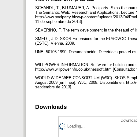
SCHANDL, T.; BLUMAUER, A. Poolparty: Skos thesaurus ma
The Semantic Web: Research and Applications, Lecture N
http://www.poolparty.biz/wp-content/uploads/2013/04/Po
11 de septiembre de 2013].
SEVERINO, F. The term development in the thesauri of i
SMEDT, J.D. SKOS Extensions for the EUROVOC Thesau
(ESTC), Vienna, 2009.
UNE: 50106-1990, Documentación. Directrices para el es
WILLPOWER INFORMATION. Software for building and edit
http://www.willpowerinfo.co.uk/thessoft.htm [Consultado
WORLD WIDE WEB CONSORTIUM (W3C). SKOS Simple Kn
August 2009 [en línea]. W3C, 2009. Disponible en: http
septiembre de 2013].
Downloads
Download
Loading...