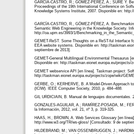
GARCÍA-CASTRO, R.; GÓMEZ-PÉREZ, A.; SURE Y. Benchmar
Proceedings of the 19th International Conference on So
Knowledge Systems Institute, 2007. Disponible en: http
GARCÍA-CASTRO, R., GÓMEZ-PÉREZ, A. Benchmarking in
Semantic Web Engineering in the Knowledge Society. Info
http://oa.upm.es/3993/1/Benchmarking_in_the_Semantic_
GEMET-ReST. Some Thoughts on a ReST-ful Interface fo
EEA website systems. Disponible en: http://taskman.eion
septiembre de 2013].
GEMET-General Multilingual Environmental Thesaurus [e
Disponible en: http://taskman.eionet.europa.eu/projects
GEMET webservice API [en línea]. Taskman project: Sof
http://taskman.eionet.europa.eu/projects/zope/wiki/GE
GERBE, O.; KERHERVE, B. A Model-Driven Approach to S
(ICIW). IEEE Computer Society, 2010, p. 484–488.
GIL URDICIAIN, B. Manual de lenguajes documentales. 2ª
GONZALES-AGUILAR, A.; RAMÍREZ-POSADA, M.; FERREYRA
la Información, 2012, vol. 21, nº 3, p. 319-325.
HAAS, H.; BROWN, A. Web Services Glossary [en línea].
http://www.w3.org/TR/ws-gloss/ [Consultado: 9 de septi
HILDEBRAND, M.; VAN OSSENBRUGGEN, J.; HARDMAN, L.