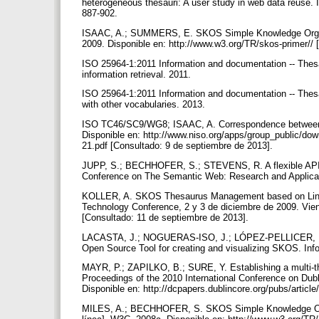
heterogeneous thesauri: A user study in web data reuse. 
887-902.
ISAAC, A.; SUMMERS, E. SKOS Simple Knowledge Organi
2009. Disponible en: http://www.w3.org/TR/skos-primer//
ISO 25964-1:2011 Information and documentation -- Thesaur
information retrieval. 2011.
ISO 25964-1:2011 Information and documentation -- Thesauri
with other vocabularies. 2013.
ISO TC46/SC9/WG8; ISAAC, A. Correspondence between
Disponible en: http://www.niso.org/apps/group_publi
21.pdf [Consultado: 9 de septiembre de 2013].
JUPP, S.; BECHHOFER, S.; STEVENS, R. A flexible API 
Conference on The Semantic Web: Research and Applicati
KOLLER, A. SKOS Thesaurus Management based on Linked
Technology Conference, 2 y 3 de diciembre de 2009. Vienna,
[Consultado: 11 de septiembre de 2013].
LACASTA, J.; NOGUERAS-ISO, J.; LÓPEZ-PELLICER, F
Open Source Tool for creating and visualizing SKOS. Info
MAYR, P.; ZAPILKO, B.; SURE, Y. Establishing a multi-t
Proceedings of the 2010 International Conference on Dubl
Disponible en: http://dcpapers.dublincore.org/pubs/artic
MILES, A.; BECHHOFER, S. SKOS Simple Knowledge Org