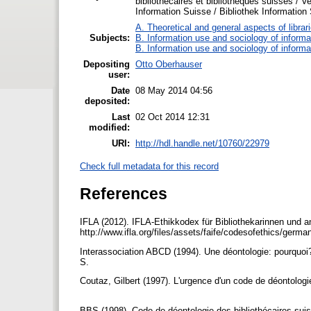
bibliothécaires et bibliothèques suisses / 
Information Suisse / Bibliothek Information
A. Theoretical and general aspects of librar
Subjects:
B. Information use and sociology of informa
B. Information use and sociology of informa
Depositing
Otto Oberhauser
user:
Date
08 May 2014 04:56
deposited:
Last
02 Oct 2014 12:31
modified:
URI:
http://hdl.handle.net/10760/22979
Check full metadata for this record
References
IFLA (2012). IFLA-Ethikkodex für Bibliothekarinnen und a
http://www.ifla.org/files/assets/faife/codesofethics/germa
Interassociation ABCD (1994). Une déontologie: pourquoi
S.
Coutaz, Gilbert (1997). L'urgence d'un code de déontologi
BBS (1998). Code de déontologie des bibliothécaires sui