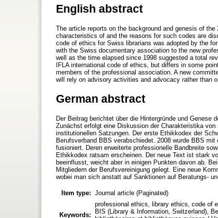
English abstract
The article reports on the background and genesis of the 
characteristics of and the reasons for such codes are discu
code of ethics for Swiss librarians was adopted by the f
with the Swiss documentary association to the new profe
well as the time elapsed since 1998 suggested a total rev
IFLA international code of ethics, but differs in some poin
members of the professional association. A new committee
will rely on advisory activities and advocacy rather than 
German abstract
Der Beitrag berichtet über die Hintergründe und Genese 
Zunächst erfolgt eine Diskussion der Charakteristika von
institutionellen Satzungen. Der erste Ethikkodex der Sc
Berufsverband BBS verabschiedet. 2008 wurde BBS mit 
fusioniert. Deren erweiterte professionelle Bandbreite so
Ethikkodex ratsam erscheinen. Der neue Text ist stark vo
beeinflusst, weicht aber in einigen Punkten davon ab. Be
Mitgliedern der Berufsvereinigung gelegt. Eine neue Komm
wobei man sich anstatt auf Sanktionen auf Beratungs- un
Item type:
Journal article (Paginated)
professional ethics, library ethics, code of
BIS (Library & Information, Switzerland), B
Keywords: