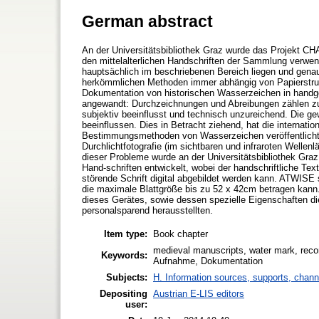
German abstract
An der Universitätsbibliothek Graz wurde das Projekt CHA
den mittelalterlichen Handschriften der Sammlung verwen
hauptsächlich im beschriebenen Bereich liegen und genau 
herkömmlichen Methoden immer abhängig von Papierstrukt
Dokumentation von historischen Wasserzeichen in handg
angewandt: Durchzeichnungen und Abreibungen zählen zu d
subjektiv beeinflusst und technisch unzureichend. Die g
beeinflussen. Dies in Betracht ziehend, hat die internatio
Bestimmungsmethoden von Wasserzeichen veröffentlicht (
Durchlichtfotografie (im sichtbaren und infraroten Welle
dieser Probleme wurde an der Universitätsbibliothek Gr
Hand-schriften entwickelt, wobei der handschriftliche Tex
störende Schrift digital abgebildet werden kann. ATWISE
die maximale Blattgröße bis zu 52 x 42cm betragen kann.
dieses Gerätes, sowie dessen spezielle Eigenschaften die 
personalsparend herausstellten.
Item type:
Book chapter
medieval manuscripts, water mark, recor
Keywords:
Aufnahme, Dokumentation
Subjects:
H. Information sources, supports, chann
Depositing
Austrian E-LIS editors
user: