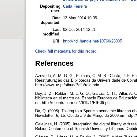
Depositing
Carla Ferreira
user:
Date
13 May 2014 10:05
deposited:
Last
02 Oct 2014 12:31
modified:
URI:
http://hdl.handle.net/10760/23005
Check full metadata for this record
References
Azevedo, A. M. G. G., Fiolhais, C. M. B., Costa, J. F. F. 
Reestruturação das Bibliotecas da Universidade de Coimb
http://www.uc.pt/sibuc/Pdfs/relatorio.
Boy, J. Z., Roldán, M. L. G. O., García, C. H., Villar, A. 
biblioteca en el marco del Espacio Europeo de Educación
em http://eprints.ucm.es/7619/1/PIE06.pdf.
Do, Q. (2008). Talking to a Spanish academic librarian ab
Newsletter, 6, 16. Obtido a 9 de Março de 2009,em http:/
Geleijnse, H. (2005). Integrating the digital library with 
Rebiun Conference of Spanish University Libraries. Obti