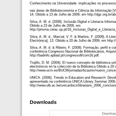
Conhecimento na Universidade: implicações no processo
nas áreas de Biblioteconomia e Ciência da Informação [V
14. Obtido a 13 de Julho de 2009, em http://dgz.org.br/a
Silva, A. M. d. (2008). Inclusão Digital e Literacia Info
Obtido a 23 de Julho de 2009, em
http://prisma.cetac.up.pt/16_Inclusao_Digital_e_Litera
Silva, A. M. d., Marcial, V. F. & Martins, F. (2009). A L
Electrónica], 13. Obtido a 20 de Julho de 2009, em http
Silva, A. M. d. & Ribeiro, F. (2008). Formação, perfil e 
conferência Congresso Nacional de Bibliotecários, Arquiv
http://badinfo.apbad.pt/congresso8/com16.pdf.
Trujillo, D. M. (2004). El nuevo concepto de biblioteca un
electrónicos en la colección de la Biblioteca Obtido a 20
http://www.ucm.es/BUCM/jornadas/bcauniv/nuevo_conce
UNICA. (2006). Trends in Education and Research: Develo
apresentado na conferência UNICA Library Seminar 2006.
http://www.ulb.ac.be/unica/docs/librarians_2006_conclus
Downloads
Download