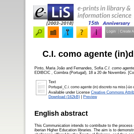
Login
Create 
C.I. como agente (in)
Pinto, Maria João
and
Fernandes, Sofia
C.I. como agente
EDIBCIC , Coimbra (Portugal), 18 a 20 de Novembro. [Co
Text
Portugal_C.i. como agente (in) discreto na miss├úo 
Available under License
Creative Commons Attri
Download (162kB)
|
Preview
English abstract
This Communication intends to contribute to the process of
iberian Higher Education libraries. The aim is to demonstr