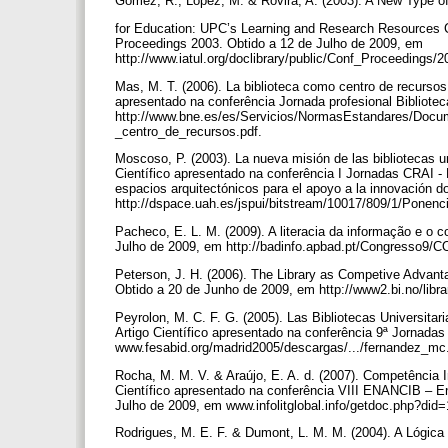
Gómez, R., López, M. & Rovira, A. (2003). A New Type o
for Education: UPC’s Learning and Research Resources C
Proceedings 2003. Obtido a 12 de Julho de 2009, em
http://www.iatul.org/doclibrary/public/Conf_Proceedings
Mas, M. T. (2006). La biblioteca como centro de recursos
apresentado na conferência Jornada profesional Bibliotec
http://www.bne.es/es/Servicios/NormasEstandares/Docu
_centro_de_recursos.pdf.
Moscoso, P. (2003). La nueva misión de las bibliotecas u
Científico apresentado na conferência I Jornadas CRAI - 
espacios arquitectónicos para el apoyo a la innovación 
http://dspace.uah.es/jspui/bitstream/10017/809/1/Pone
Pacheco, E. L. M. (2009). A literacia da informação e o co
Julho de 2009, em http://badinfo.apbad.pt/Congresso9/
Peterson, J. H. (2006). The Library as Competive Advant
Obtido a 20 de Junho de 2009, em http://www2.bi.no/l
Peyrolon, M. C. F. G. (2005). Las Bibliotecas Universita
Artigo Científico apresentado na conferência 9ª Jorna
www.fesabid.org/madrid2005/descargas/.../fernandez_mc
Rocha, M. M. V. & Araújo, E. A. d. (2007). Competência In
Científico apresentado na conferência VIII ENANCIB – E
Julho de 2009, em www.infolitglobal.info/getdoc.php?did
Rodrigues, M. E. F. & Dumont, L. M. M. (2004). A Lógica