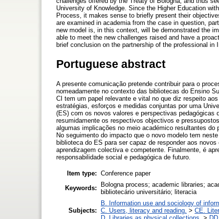
challenges offered by the Treaty of Bologna, and thus se
University of Knowledge. Since the Higher Education with
Process, it makes sense to briefly present their objectiv
are examined in academia from the case in question, partic
new model is, in this context, will be demonstrated the im
able to meet the new challenges raised and have a proacti
brief conclusion on the partnership of the professional in 
Portuguese abstract
A presente comunicação pretende contribuir para o proces
nomeadamente no contexto das bibliotecas do Ensino Supe
CI tem um papel relevante e vital no que diz respeito ao
estratégias, esforços e medidas conjuntas por uma Univ
(ES) com os novos valores e perspectivas pedagógicas d
resumidamente os respectivos objectivos e pressupostos
algumas implicações no meio académico resultantes do 
No seguimento do impacto que o novo modelo tem neste 
biblioteca do ES para ser capaz de responder aos novos 
aprendizagem colectiva e competente. Finalmente, é apre
responsabilidade social e pedagógica de futuro.
Item type:
Conference paper
Bologna process; academic libraries; acade
Keywords:
bibliotecário universitário; literacia
B. Information use and sociology of infor
Subjects:
C. Users, literacy and reading.
>
CE. Lite
D. Libraries as physical collections.
>
DD.