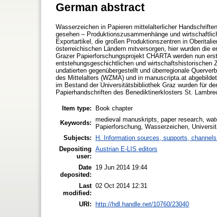
German abstract
Wasserzeichen in Papieren mittelalterlicher Handschriften
gesehen – Produktionszusammenhänge und wirtschaftliche
Exportartikel, die großen Produktionszentren in Oberital
österreichischen Ländern mitversorgen, hier wurden die e
Grazer Papierforschungsprojekt CHARTA werden nun er
entstehungsgeschichtlichen und wirtschaftshistorischen
undatierten gegenübergestellt und überregionale Querve
des Mittelalters (WZMA) und in manuscripta.at abgebildet
im Bestand der Universitätsbibliothek Graz wurden für den 
Papierhandschriften des Benediktinerklosters St. Lambre
Item type:
Book chapter
medieval manuskripts, paper research, water
Keywords:
Papierforschung, Wasserzeichen, Universit
Subjects:
H. Information sources, supports, channels
Depositing
Austrian E-LIS editors
user:
Date
19 Jun 2014 19:44
deposited:
Last
02 Oct 2014 12:31
modified:
URI:
http://hdl.handle.net/10760/23040