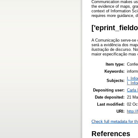
Communication makes use o
the evidence of maps, gra
context of Information Scie
requires more guidance, du
['eprint_field
A Comunicação serve-se d
será a evidência dos ma
ilustração de discurso. N
maior especificação mas 
Item type:
Confe
Keywords:
inform
I. Inf
Subjects:
I. Inf
Depositing user:
Carla 
Date deposited:
21 Ma
Last modified:
02 Oc
URI:
http:/
Check full metadata for th
References