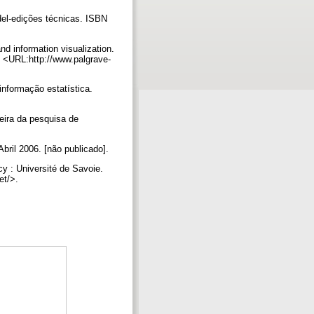
l-edições técnicas. ISBN
d information visualization.
w: <URL:http://www.palgrave-
ormação estatística.
teira da pesquisa de
ril 2006. [não publicado].
y : Université de Savoie.
et/>.