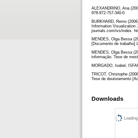
ALEXANDRINO, Ana (2006) – 
978-972-757-340-0.
BURKHARD, Remo (2006) – L
Information Visualization
journals.com/ivs/index. 
MENDES, Olga Bessa (2009) 
[Documento de trabalho] 
MENDES, Olga Bessa (2008)
informação. Tese de mes
MORGADO, Isabel, ISFAN, M
TRICOT, Christophe (2006)
Tese de doutoramento [Ac
Downloads
Loading.