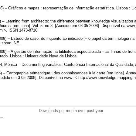
Gráficos e mapas : representação de informação estatística. Lisboa : Lide
earning from architects: the difference between knowledge visualization an
 Journal [em linha]. Vol. 5, no 3. [Acedido em 08-05-2008]. Disponível na ww
html>. ISSN 1473-8716.
– Estudo de caso: do inquérito ao indicador – o papel da terminologia na inf
Lisboa: INE.
 – A gestão de informação na biblioteca especializada – as linhas de fron
trado. Lisboa : Universidade Nova de Lisboa.
ónica – Documenting variables. Conferência Internacional da Qualidade, Ab
 – Cartographie sémantique : des connaissances à la carte [em linha]. Annec
edido em 3-05-2008]. Disponível na www: < http://www.knowledge-mapping.n
Downloads per month over past year
..