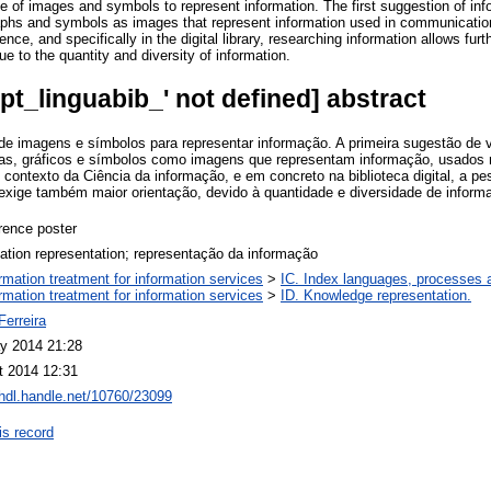
f images and symbols to represent information. The first suggestion of infor
phs and symbols as images that represent information used in communication i
nce, and specifically in the digital library, researching information allows furt
e to the quantity and diversity of information.
opt_linguabib_' not defined] abstract
e imagens e símbolos para representar informação. A primeira sugestão de vi
pas, gráficos e símbolos como imagens que representam informação, usados 
o contexto da Ciência da informação, e em concreto na biblioteca digital, a p
exige também maior orientação, devido à quantidade e diversidade de informac
rence poster
ation representation; representação da informação
ormation treatment for information services
>
IC. Index languages, processes
ormation treatment for information services
>
ID. Knowledge representation.
Ferreira
y 2014 21:28
t 2014 12:31
/hdl.handle.net/10760/23099
is record