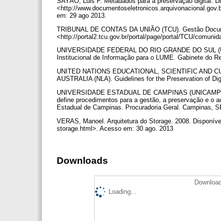
SAYÃO, Luis F. Metadados para a preservação digital. D
<http://www.documentoseletronicos.arquivonacional.gov
em: 29 ago 2013.
TRIBUNAL DE CONTAS DA UNIÃO (TCU). Gestão Docume
<http://portal2.tcu.gov.br/portal/page/portal/TCU/com
UNIVERSIDADE FEDERAL DO RIO GRANDE DO SUL (UFRGS)
Institucional de Informação para o LUME. Gabinete do Rei
UNITED NATIONS EDUCATIONAL, SCIENTIFIC AND C
AUSTRALIA (NLA). Guidelines for the Preservation of Dig
UNIVERSIDADE ESTADUAL DE CAMPINAS (UNICAMP). Reso
define procedimentos para a gestão, a preservação e o a
Estadual de Campinas. Procuradoria Geral. Campinas, SP
VERAS, Manoel. Arquitetura do Storage. 2008. Disponível
storage.html>. Acesso em: 30 ago. 2013
Downloads
Download
Loading...