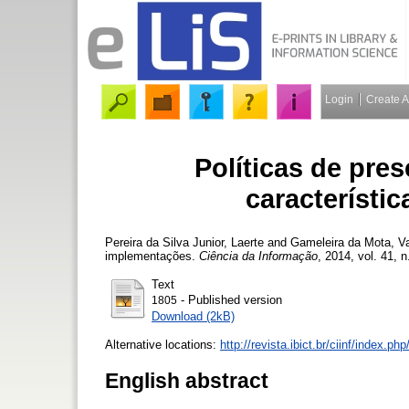
Login
Create 
Políticas de pres
característi
Pereira da Silva Junior, Laerte
and
Gameleira da Mota, Va
implementações.
Ciência da Informação
, 2014, vol. 41, n
Text
- Published version
1805
Download (2kB)
Alternative locations:
http://revista.ibict.br/ciinf/index.php
English abstract