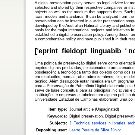
A digital preservation policy serves as legal advice for 
selected and stored by their respective companies or inst
objects as well as the medium that supports them. Such po
laws, models and standards. It can be analyzed from the or
preservation can be inserted in a wider preservation progr
developed by the Australian National Library and publis
basis for the major international projects and initiatives i
established a digital preservation policy. Among these, 
a comprehensive policy and have published it in their res
['eprint_fieldopt_linguabib_' n
Uma política de preservação digital serve como orientaç
objetos digitais produzidos, selecionados e armazenados
obsolescência tecnológica tanto dos objetos como dos s
em resoluções, normas, atos administrativos, leis, model
técnico. Além disso,pode estar inserida em um programa 
para a Preservação do Patrimônio Digital elaborada pela 
serve de base conceitual para as principais iniciativas e 
instituições e empresas estabeleceram alguma política d
Universidade Estadual de Campinas elaboraram uma polít
Item type:
Journal article (Unpaginated)
Keywords:
Digital preservation. Digital preservat
Subjects:
J. Technical services in libraries, a
Depositing user:
Laerte Pereira da Silva Júnior