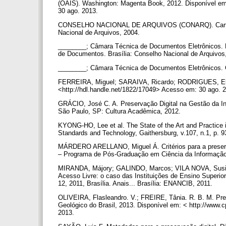
(OAIS). Washington: Magenta Book, 2012. Disponível em:
30 ago. 2013.
CONSELHO NACIONAL DE ARQUIVOS (CONARQ). Carta para 
Nacional de Arquivos, 2004.
________; Câmara Técnica de Documentos Eletrônicos. M
de Documentos. Brasília: Conselho Nacional de Arquivos
________; Câmara Técnica de Documentos Eletrônicos. Gl
FERREIRA, Miguel; SARAIVA, Ricardo; RODRIGUES, Eloy.
<http://hdl.handle.net/1822/17049> Acesso em: 30 ago. 
GRÁCIO, José C. A. Preservação Digital na Gestão da In
São Paulo, SP: Cultura Acadêmica, 2012.
KYONG-HO, Lee et al. The State of the Art and Practice in
Standards and Technology, Gaithersburg, v.107, n.1, p. 9
MÁRDERO ARELLANO, Miguel Á. Critérios para a preservaç
– Programa de Pós-Graduação em Ciência da Informação -
MIRANDA, Májory; GALINDO, Marcos; VILA NOVA, Susimery
Acesso Livre: o caso das Instituições de Ensino Su
12, 2011, Brasília. Anais... Brasília: ENANCIB, 2011.
OLIVEIRA, Flasleandro. V.; FREIRE, Tânia. R. B. M. Pre
Geológico do Brasil, 2013. Disponível em: < http://www
2013.