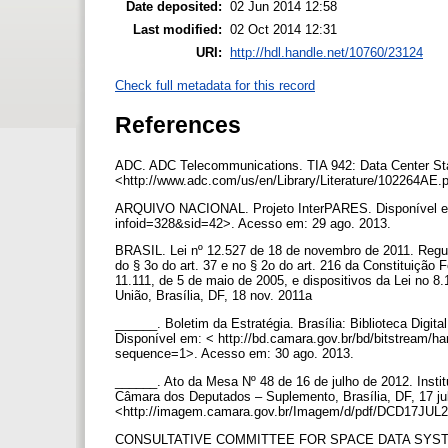
Date deposited:
02 Jun 2014 12:58
Last modified:
02 Oct 2014 12:31
URI:
http://hdl.handle.net/10760/23124
Check full metadata for this record
References
ADC. ADC Telecommunications. TIA 942: Data Center Sta
<http://www.adc.com/us/en/Library/Literature/102264AE
ARQUIVO NACIONAL. Projeto InterPARES. Disponível em: 
infoid=328&sid=42>. Acesso em: 29 ago. 2013.
BRASIL. Lei nº 12.527 de 18 de novembro de 2011. Regula 
do § 3o do art. 37 e no § 2o do art. 216 da Constituição 
11.111, de 5 de maio de 2005, e dispositivos da Lei no 8.1
União, Brasília, DF, 18 nov. 2011a
______. Boletim da Estratégia. Brasília: Biblioteca Digi
Disponível em: < http://bd.camara.gov.br/bd/bitstream/
sequence=1>. Acesso em: 30 ago. 2013.
______. Ato da Mesa Nº 48 de 16 de julho de 2012. Instit
Câmara dos Deputados – Suplemento, Brasília, DF, 17 jul
<http://imagem.camara.gov.br/Imagem/d/pdf/DCD17JUL2
CONSULTATIVE COMMITTEE FOR SPACE DATA SYSTEMS (