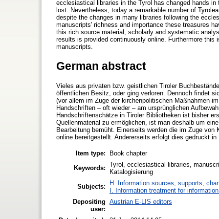
ecclesiastical libraries in the Tyrol has changed hands i
lost. Nevertheless, today a remarkable number of Tyrolean
despite the changes in many libraries following the eccles
manuscripts' richness and importance these treasures have 
this rich source material, scholarly and systematic analysis
results is provided continuously online. Furthermore this 
manuscripts.
German abstract
Vieles aus privaten bzw. geistlichen Tiroler Buchbeständ
öffentlichen Besitz, oder ging verloren. Dennoch findet s
(vor allem im Zuge der kirchenpolitischen Maßnahmen im 1
Handschriften – oft wieder – am ursprünglichen Aufbewah
Handschriftenschätze in Tiroler Bibliotheken ist bisher 
Quellenmaterial zu ermöglichen, ist man deshalb um ei
Bearbeitung bemüht. Einerseits werden die im Zuge von
online bereitgestellt. Andererseits erfolgt dies gedruckt 
Item type:
Book chapter
Tyrol, ecclesiastical libraries, manuscr
Keywords:
Katalogisierung
H. Information sources, supports, cha
Subjects:
I. Information treatment for informatio
Depositing
Austrian E-LIS editors
user: