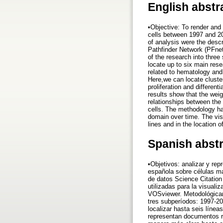
English abstr
•Objective: To render and
cells between 1997 and 20
of analysis were the desc
Pathfinder Network (PFnet
of the research into thre
locate up to six main rese
related to hematology and 
Here,we can locate cluster
proliferation and different
results show that the weig
relationships between the
cells. The methodology ha
domain over time. The visu
lines and in the location o
Spanish abst
•Objetivos: analizar y rep
española sobre células m
de datos Science Citation
utilizadas para la visual
VOSviewer. Metodológicame
tres subperíodos: 1997-20
localizar hasta seis línea
representan documentos re