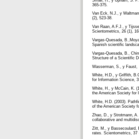
Small, H., y Upham, S. P. 
365-375.
Van Eck, N.J., y Waltman,
(2), 523-38.
Van Raan, A.F.J., y Tijsse
Scientometrics, 26 (1), 1
Vargas-Quesada, B.,Moya-A
Spanish scientific landsc
Vargas-Quesada, B., Chinc
Structure of a Scientific 
Wasserman, S., y Faust, 
White, H.D., y Griffith, B.
for Information Science, 
White, H., y McCain, K. (1
the American Society for 
White, H.D. (2003). Pathfi
of the American Society f
Zhao, D., y Strotmann, A. 
collaborative and multidis
Zitt, M., y Bassecoulard,
rates. Scientometrics, 37