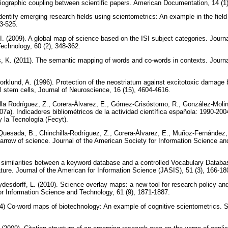
liographic coupling between scientific papers. American Documentation, 14 (1
entify emerging research fields using scientometrics: An example in the field 
03-525.
 I. (2009). A global map of science based on the ISI subject categories. Journ
echnology, 60 (2), 348-362.
, K. (2011). The semantic mapping of words and co-words in contexts. Journal 
orklund, A. (1996). Protection of the neostriatum against excitotoxic damage 
al stem cells, Journal of Neuroscience, 16 (15), 4604-4616.
lla Rodríguez, Z., Corera-Álvarez, E., Gómez-Crisóstomo, R., González-Molin
7a). Indicadores bibliométricos de la actividad científica española: 1990-20
y la Tecnología (Fecyt).
esada, B., Chinchilla-Rodríguez, Z., Corera-Álvarez, E., Muñoz-Fernández, 
marrow of science. Journal of the American Society for Information Science an
 similarities between a keyword database and a controlled Vocabulary Database
rature. Journal of the American for Information Science (JASIS), 51 (3), 166-1
Leydesdorff, L. (2010). Science overlay maps: a new tool for research policy a
or Information Science and Technology, 61 (9), 1871-1887.
984) Co-word maps of biotechnology: An example of cognitive scientometrics. S