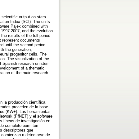
 scientific output on stem
tion Index (SCI). The units
ftware Pajek combined with
 1997-2007, and the evolution
e results of the full period
hat represent documents
ed until the second period.
ith the generation,
neural progenitor cells. The
on: The visualization of the
of Spanish research on stem
development of a thematic
cation of the main research
n la producción científica
erados proceden de la base
Plus (KW+). Las herramientas
rNetwork (PfNET) y el software
s líneas de investigación en
odo completo permiten
os descriptores que
o comienzan a detectarse de