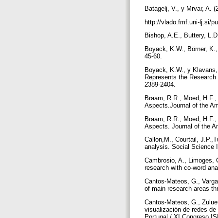
Batagelj, V., y Mrvar, A. 
http://vlado.fmf.uni-lj.si
Bishop, A.E., Buttery, L.
Boyack, K.W., Börner, K.,
45-60.
Boyack, K.W., y Klavans, 
Represents the Research F
2389-2404.
Braam, R.R., Moed, H.F., 
Aspects.Journal of the Am
Braam, R.R., Moed, H.F., 
Aspects. Journal of the A
Callon,M., Courtail, J.P.,
analysis. Social Science 
Cambrosio, A., Limoges, C.
research with co-word ana
Cantos-Mateos, G., Vargas
of main research areas th
Cantos-Mateos, G., Zuluet
visualización de redes de
Portugal / XI Congreso I