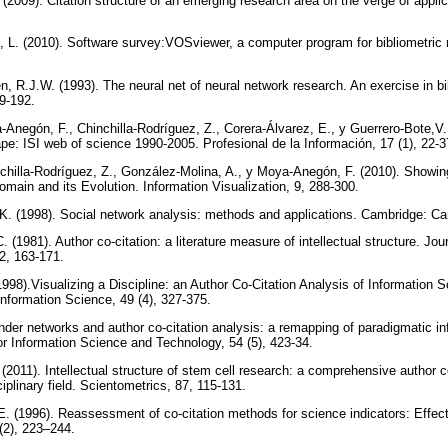
(2009). Citation structure of an emerging research area on the verge of applic
 L. (2010). Software survey:VOSviewer, a computer program for bibliometric
n, R.J.W. (1993). The neural net of neural network research. An exercise in b
69-192.
negón, F., Chinchilla-Rodríguez, Z., Corera-Álvarez, E., y Guerrero-Bote,V.
ape: ISI web of science 1990-2005. Profesional de la Información, 17 (1), 22-
hilla-Rodríguez, Z., González-Molina, A., y Moya-Anegón, F. (2010). Showin
Domain and its Evolution. Information Visualization, 9, 288-300.
K. (1998). Social network analysis: methods and applications. Cambridge: C
C. (1981). Author co-citation: a literature measure of intellectual structure. J
32, 163-171.
998).Visualizing a Discipline: an Author Co-Citation Analysis of Information 
Information Science, 49 (4), 327-375.
nder networks and author co-citation analysis: a remapping of paradigmatic in
or Information Science and Technology, 54 (5), 423-34.
(2011). Intellectual structure of stem cell research: a comprehensive author co
ciplinary field. Scientometrics, 87, 115-131.
 E. (1996). Reassessment of co-citation methods for science indicators: Effec
 (2), 223–244.