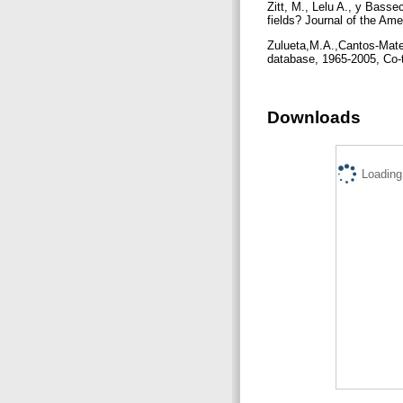
Zitt, M., Lelu A., y Basse
fields? Journal of the Am
Zulueta,M.A.,Cantos-Mate
database, 1965-2005, Co-t
Downloads
Loading.