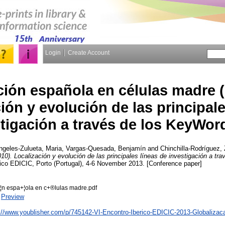
Login
Create Account
ción española en células madre (
ión y evolución de las principale
tigación a través de los KeyWor
ngeles-Zulueta, Maria
,
Vargas-Quesada, Benjamín
and
Chinchilla-Rodríguez,
10). Localización y evolución de las principales líneas de investigación a tr
rico EDICIC, Porto (Portugal), 4-6 November 2013. [Conference paper]
¦n espa+¦ola en c+®lulas madre.pdf
|
Preview
://www.youblisher.com/p/745142-VI-Encontro-Iberico-EDICIC-2013-Globalizac