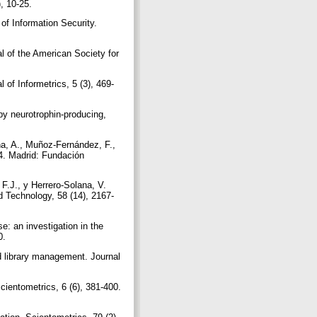
), 10-25.
of Information Security.
al of the American Society for
of Informetrics, 5 (3), 469-
by neurotrophin-producing,
a, A., Muñoz-Fernández, F.,
04. Madrid: Fundación
F.J., y Herrero-Solana, V.
d Technology, 58 (14), 2167-
: an investigation in the
80.
nd library management. Journal
cientometrics, 6 (6), 381-400.