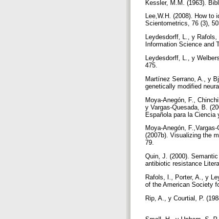
Kessler, M.M. (1963). Bib
Lee,W.H. (2008). How to id
Scientometrics, 76 (3), 5
Leydesdorff, L., y Rafols,
Information Science and T
Leydesdorff, L., y Welbers
475.
Martínez Serrano, A., y Bj
genetically modified neur
Moya-Anegón, F., Chinchi
y Vargas-Quesada, B. (200
Española para la Ciencia 
Moya-Anegón, F.,Vargas-Qu
(2007b). Visualizing the 
79.
Quin, J. (2000). Semantic
antibiotic resistance Lite
Rafols, I., Porter, A., y 
of the American Society f
Rip, A., y Courtial, P. (1