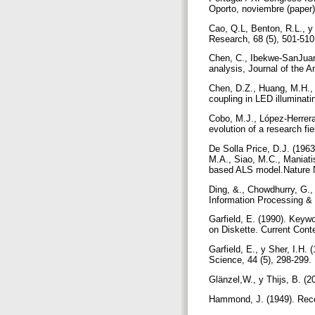
Oporto, noviembre (paper
Cao, Q.L, Benton, R.L., y
Research, 68 (5), 501-51
Chen, C., Ibekwe-SanJuan, 
analysis, Journal of the 
Chen, D.Z., Huang, M.H., H
coupling in LED illuminati
Cobo, M.J., López-Herrera,
evolution of a research fie
De Solla Price, D.J. (196
M.A., Siao, M.C., Maniati
based ALS model.Nature N
Ding, &., Chowdhurry, G., 
Information Processing &
Garfield, E. (1990). Keyw
on Diskette. Current Conte
Garfield, E., y Sher, I.H.
Science, 44 (5), 298-299.
Glänzel,W., y Thijs, B. (2
Hammond, J. (1949). Recov