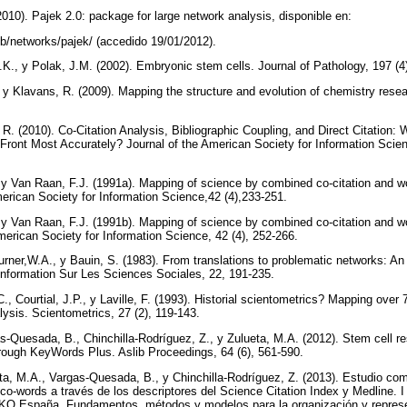
(2010). Pajek 2.0: package for large network analysis, disponible en:
/pub/networks/pajek/ (accedido 19/01/2012).
D.K., y Polak, J.M. (2002). Embryonic stem cells. Journal of Pathology, 197 (
 y Klavans, R. (2009). Mapping the structure and evolution of chemistry resea
R. (2010). Co-Citation Analysis, Bibliographic Coupling, and Direct Citation:
ront Most Accurately? Journal of the American Society for Information Scien
y Van Raan, F.J. (1991a). Mapping of science by combined co-citation and wor
erican Society for Information Science,42 (4),233-251.
y Van Raan, F.J. (1991b). Mapping of science by combined co-citation and wo
merican Society for Information Science, 42 (4), 252-266.
Turner,W.A., y Bauin, S. (1983). From translations to problematic networks: An
Information Sur Les Sciences Sociales, 22, 191-235.
, Courtial, J.P., y Laville, F. (1993). Historial scientometrics? Mapping over 7
lysis. Scientometrics, 27 (2), 119-143.
-Quesada, B., Chinchilla-Rodríguez, Z., y Zulueta, M.A. (2012). Stem cell res
rough KeyWords Plus. Aslib Proceedings, 64 (6), 561-590.
a, M.A., Vargas-Quesada, B., y Chinchilla-Rodríguez, Z. (2013). Estudio com
 co-words a través de los descriptores del Science Citation Index y Medline
SKO España. Fundamentos, métodos y modelos para la organización y represe