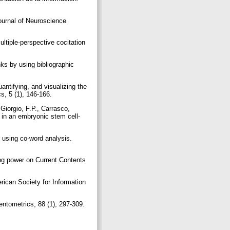
Journal of Neuroscience
ltiple-perspective cocitation
nks by using bibliographic
antifying, and visualizing the
cs, 5 (1), 146-166.
Giorgio, F.P., Carrasco,
 in an embryonic stem cell-
y using co-word analysis.
ing power on Current Contents
rican Society for Information
ientometrics, 88 (1), 297-309.