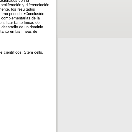
lacionados con la
roliferación y diferenciación
mente, los resultados
timo periodo. •Conclusión:
s complementarias de la
ntificar tanto líneas de
 desarrollo de un dominio
tanto en las líneas de
s científicos, Stem cells,