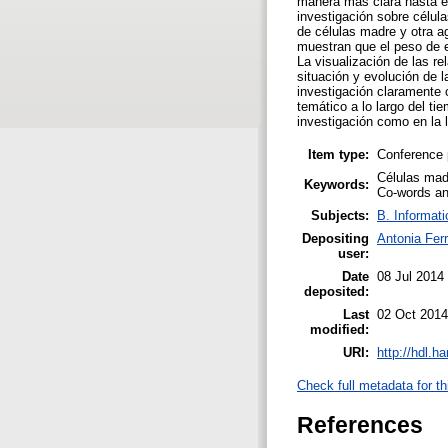
manera más clara hasta el
investigación sobre célula
de células madre y otra a
muestran que el peso de e
La visualización de las r
situación y evolución de l
investigación claramente 
temático a lo largo del t
investigación como en la l
Item type:
Conference 
Células madr
Keywords:
Co-words ana
Subjects:
B. Informati
Depositing
Antonia Ferr
user:
Date
08 Jul 2014
deposited:
Last
02 Oct 2014
modified:
URI:
http://hdl.h
Check full metadata for th
References