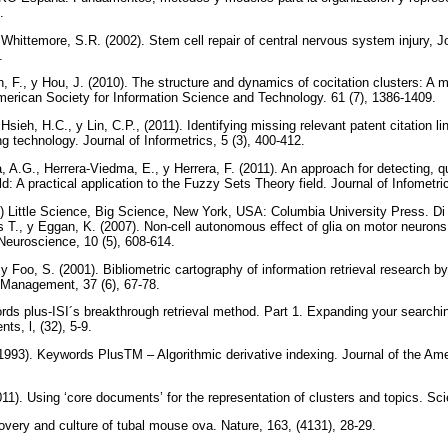
).
 Whittemore, S.R. (2002). Stem cell repair of central nervous system injury, 
0.
F., y Hou, J. (2010). The structure and dynamics of cocitation clusters: A mu
American Society for Information Science and Technology. 61 (7), 1386-1409.
sieh, H.C., y Lin, C.P., (2011). Identifying missing relevant patent citation li
ng technology. Journal of Informetrics, 5 (3), 400-412.
 A.G., Herrera-Viedma, E., y Herrera, F. (2011). An approach for detecting, qu
ld: A practical application to the Fuzzy Sets Theory field. Journal of Infometri
3) Little Science, Big Science, New York, USA: Columbia University Press. Di 
s T., y Eggan, K. (2007). Non-cell autonomous effect of glia on motor neurons
euroscience, 10 (5), 608-614.
y Foo, S. (2001). Bibliometric cartography of information retrieval research b
 Management, 37 (6), 67-78.
ords plus-ISI´s breakthrough retrieval method. Part 1. Expanding your search
nts, l, (32), 5-9.
 (1993). Keywords PlusTM – Algorithmic derivative indexing. Journal of the Ame
011). Using ‘core documents’ for the representation of clusters and topics. Sc
ery and culture of tubal mouse ova. Nature, 163, (4131), 28-29.