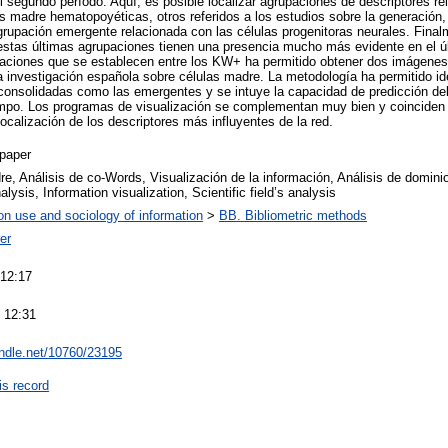
 segundo período. Aquí, es posible localizar agrupaciones de descriptores re
s madre hematopoyéticas, otros referidos a los estudios sobre la generación, p
grupación emergente relacionada con las células progenitoras neurales. Final
stas últimas agrupaciones tienen una presencia mucho más evidente en el úl
elaciones que se establecen entre los KW+ ha permitido obtener dos imágene
a investigación española sobre células madre. La metodología ha permitido ide
consolidadas como las emergentes y se intuye la capacidad de predicción del
iempo. Los programas de visualización se complementan muy bien y coinciden 
ocalización de los descriptores más influyentes de la red.
paper
e, Análisis de co-Words, Visualización de la información, Análisis de dominio
lysis, Information visualization, Scientific field’s analysis
on use and sociology of information
>
BB. Bibliometric methods
er
 12:17
 12:31
andle.net/10760/23195
is record