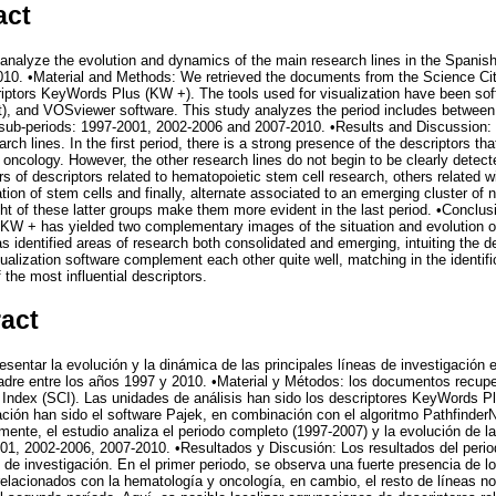
act
 analyze the evolution and dynamics of the main research lines in the Spanish
10. •Material and Methods: We retrieved the documents from the Science Cita
riptors KeyWords Plus (KW +). The tools used for visualization have been so
), and VOSviewer software. This study analyzes the period includes between
e sub-periods: 1997-2001, 2002-2006 and 2007-2010. •Results and Discussion: Th
arch lines. In the first period, there is a strong presence of the descriptors t
oncology. However, the other research lines do not begin to be clearly detect
s of descriptors related to hematopoietic stem cell research, others related w
iation of stem cells and finally, alternate associated to an emerging cluster of 
ht of these latter groups make them more evident in the last period. •Conclusi
 KW + has yielded two complementary images of the situation and evolution 
s identified areas of research both consolidated and emerging, intuiting the 
alization software complement each other quite well, matching in the identifi
f the most influential descriptors.
ract
resentar la evolución y la dinámica de las principales líneas de investigación e
adre entre los años 1997 y 2010. •Material y Métodos: los documentos recup
 Index (SCI). Las unidades de análisis han sido los descriptores KeyWords 
ización han sido el software Pajek, en combinación con el algoritmo Pathfinde
nte, el estudio analiza el periodo completo (1997-2007) y la evolución de la
01, 2002-2006, 2007-2010. •Resultados y Discusión: Los resultados del peri
s de investigación. En el primer periodo, se observa una fuerte presencia de l
lacionados con la hematología y oncología, en cambio, el resto de líneas n