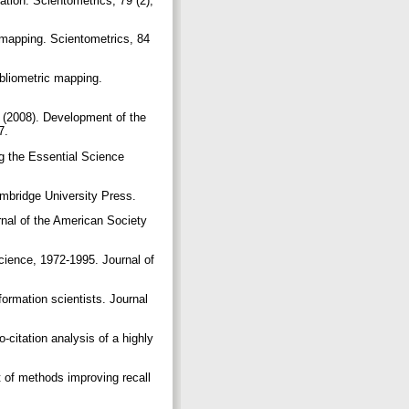
ation. Scientometrics, 79 (2),
 mapping. Scientometrics, 84
ibliometric mapping.
 (2008). Development of the
37.
g the Essential Science
ambridge University Press.
ournal of the American Society
Science, 1972-1995. Journal of
formation scientists. Journal
-citation analysis of a highly
t of methods improving recall