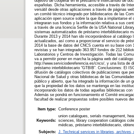
objetivo de cooperar en el préstamo e intercambio de doc
españolas. Dicha herramienta, accesible a través de Inter
versátil desde otras aplicaciones a través de páginas w
un comité técnico integrado por bibliotecarios de las C
aplicación open source sobre la que iba a implantarse el c
integraran sus fondos y la información relativa a sus cent
a través de una licencia Serfile de la USA National Libr
sistemas automatizados de préstamo interbibliotecario m
Durante 2013 y 2014 han ido incorporándose al catálogo 
actualizados, así como a proporcionar el servicio de pré
2014 la base de datos del CNCS cuenta en su base con 14
revistas y se han integrado 363.957 fondos de 212 biblio
Laboratorios y Centros de Investigación. Todas las Comu
va a permitir poner en marcha la página web del catálogo 
http://www.serviciodereferencia.es/cncs/, y una lista de 
préstamo interbibliotecario “GTBIB”. Conclusiones: El ISC
difusión de catálogos colectivos de publicaciones que per
Nacional de Salud y otras bibliotecas de las Comunidad
público y abierto, que ha integrado la información de un 
que la propiedad de los datos se mantenga en las instituc
incorporando los datos de todas aquellas bibliotecas con 
Además se pondrá en funcionamiento el Comité encargado d
facultad de realizar propuestas sobre posibles nuevos des
Item type:
Conference poster
union catalogues, serials management, health
Keywords:
sciences, library cooperation catálogos cole
médicas, préstamo interbibliotecario, obten
Subjects:
J. Technical services in libraries, archive