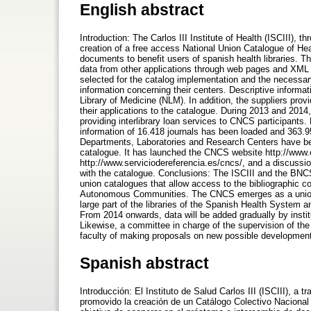
English abstract
Introduction: The Carlos III Institute of Health (ISCIII),
creation of a free access National Union Catalogue of Hea
documents to benefit users of spanish health libraries. Th
data from other applications through web pages and XML
selected for the catalog implementation and the necessary s
information concerning their centers. Descriptive informat
Library of Medicine (NLM). In addition, the suppliers pro
their applications to the catalogue. During 2013 and 2014,
providing interlibrary loan services to CNCS participants
information of 16.418 journals has been loaded and 363.957
Departments, Laboratories and Research Centers have be
catalogue. It has launched the CNCS website http://www.c
http://www.serviciodereferencia.es/cncs/, and a discussio
with the catalogue. Conclusions: The ISCIII and the BNC
union catalogues that allow access to the bibliographic col
Autonomous Communities. The CNCS emerges as a union ca
large part of the libraries of the Spanish Health System and
From 2014 onwards, data will be added gradually by instit
Likewise, a committee in charge of the supervision of the
faculty of making proposals on new possible developmen
Spanish abstract
Introducción: El Instituto de Salud Carlos III (ISCIII), a
promovido la creación de un Catálogo Colectivo Nacional 