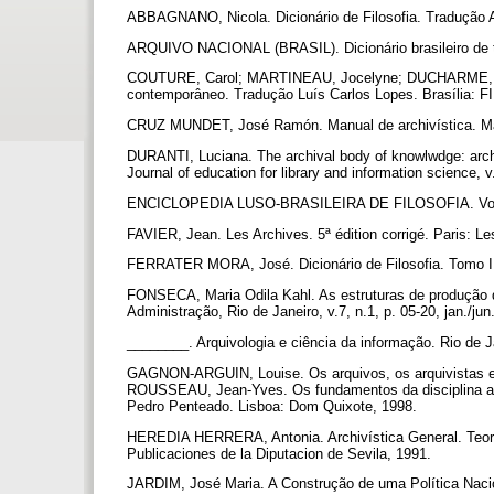
ABBAGNANO, Nicola. Dicionário de Filosofia. Tradução A
ARQUIVO NACIONAL (BRASIL). Dicionário brasileiro de ter
COUTURE, Carol; MARTINEAU, Jocelyne; DUCHARME, Dan
contemporâneo. Tradução Luís Carlos Lopes. Brasília: 
CRUZ MUNDET, José Ramón. Manual de archivística. Ma
DURANTI, Luciana. The archival body of knowlwdge: archi
Journal of education for library and information science, v.
ENCICLOPEDIA LUSO-BRASILEIRA DE FILOSOFIA. Volum
FAVIER, Jean. Les Archives. 5ª édition corrigé. Paris: L
FERRATER MORA, José. Dicionário de Filosofia. Tomo II
FONSECA, Maria Odila Kahl. As estruturas de produção 
Administração, Rio de Janeiro, v.7, n.1, p. 05-20, jan./ju
________. Arquivologia e ciência da informação. Rio de 
GAGNON-ARGUIN, Louise. Os arquivos, os arquivistas e a
ROUSSEAU, Jean-Yves. Os fundamentos da disciplina arqu
Pedro Penteado. Lisboa: Dom Quixote, 1998.
HEREDIA HERRERA, Antonia. Archivística General. Teoría 
Publicaciones de la Diputacion de Sevila, 1991.
JARDIM, José Maria. A Construção de uma Política Nacio