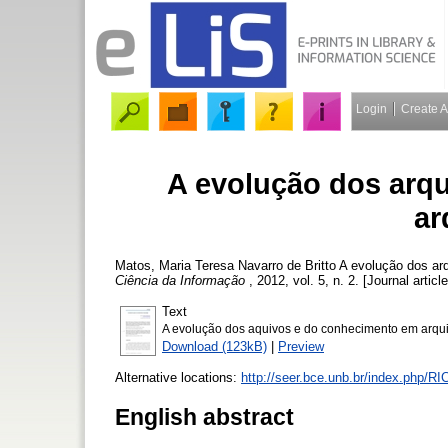
Login
Create 
A evolução dos arq
ar
Matos, Maria Teresa Navarro de Britto
A evolução dos ar
Ciência da Informação
, 2012, vol. 5, n. 2. [Journal artic
Text
A evolução dos aquivos e do conhecimento em arqui
Download (123kB)
|
Preview
Alternative locations:
http://seer.bce.unb.br/index.php/RI
English abstract