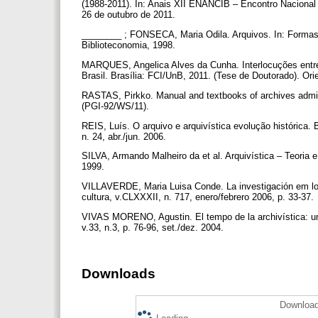
(1988-2011). In: Anais XII ENANCIB – Encontro Nacional d
26 de outubro de 2011.
________ ; FONSECA, Maria Odila. Arquivos. In: Formas
Biblioteconomia, 1998.
MARQUES, Angelica Alves da Cunha. Interlocuções entre a
Brasil. Brasília: FCI/UnB, 2011. (Tese de Doutorado). Or
RASTAS, Pirkko. Manual and textbooks of archives admi
(PGI-92/WS/11).
REIS, Luís. O arquivo e arquivística evolução histórica. B
n. 24, abr./jun. 2006.
SILVA, Armando Malheiro da et al. Arquivística – Teoria 
1999.
VILLAVERDE, Maria Luisa Conde. La investigación em los
cultura, v.CLXXXII, n. 717, enero/febrero 2006, p. 33-37.
VIVAS MORENO, Agustin. El tempo de la archivística: um e
v.33, n.3, p. 76-96, set./dez. 2004.
Downloads
Download