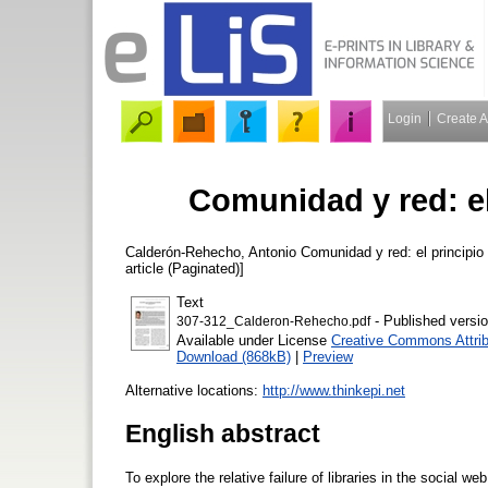
Login
Create 
Comunidad y red: el
Calderón-Rehecho, Antonio
Comunidad y red: el principio
article (Paginated)]
Text
- Published versi
307-312_Calderon-Rehecho.pdf
Available under License
Creative Commons Attrib
Download (868kB)
|
Preview
Alternative locations:
http://www.thinkepi.net
English abstract
To explore the relative failure of libraries in the social