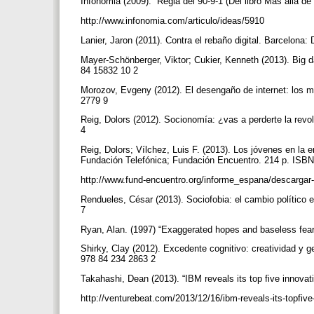
Infonomia (2009). “Regla del 90-9-1 (Del libro Más allá d
http://www.infonomia.com/articulo/ideas/5910
Lanier, Jaron (2011). Contra el rebaño digital. Barcelon
Mayer-Schönberger, Viktor; Cukier, Kenneth (2013). Big d
84 15832 10 2
Morozov, Evgeny (2012). El desengaño de internet: los mi
2779 9
Reig, Dolors (2012). Socionomía: ¿vas a perderte la rev
4
Reig, Dolors; Vílchez, Luis F. (2013). Los jóvenes en la 
Fundación Telefónica; Fundación Encuentro. 214 p. ISB
http://www.fund-encuentro.org/informe_espana/descarga
Rendueles, César (2013). Sociofobia: el cambio político e
7
Ryan, Alan. (1997) “Exaggerated hopes and baseless fears
Shirky, Clay (2012). Excedente cognitivo: creatividad y 
978 84 234 2863 2
Takahashi, Dean (2013). “IBM reveals its top five innovat
http://venturebeat.com/2013/12/16/ibm-reveals-its-topfive-