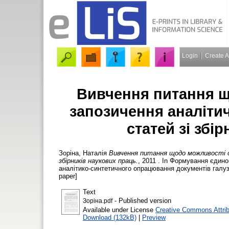
Login
Create 
Вивчення питання щ
запозичення аналітич
статей зі збі
Зоріна, Наталія
Вивчення питання щодо можливості об
збірників наукових праць.
, 2011 . In Формування єдин
аналітико-синтетичного опрацювання документів галузев
paper]
Text
- Published version
Зоріна.pdf
Available under License
Creative Commons Attri
Download (132kB)
|
Preview