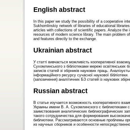
English abstract
In this paper we study the possibility of a cooperative in
Sukhomlinskiy network of libraries of educational libraries 
articles with collections of scientific papers. Analyze the
resources of modern science library. The main problem of 
and features directly to the exchange.
Ukrainian abstract
У статті вивчається можливість кооперативної взаємоді
Сухомлинського з бібліотеками мережі освітянських бі
записів статей зі збірників наукових праць. Аналізує
інформаційного ресурсу сучасної наукової бібліотеки.
(запозичення) аналітичних БЗ статей із наукових збірн
Russian abstract
В статье изучается возможность кооперативного вза
Украины имени В. А. Сухомлинского с библиотеками 
заимствования аналитических библиографических зап
такого сотрудничества для формирования высококач
библиотеки. Рассматриваются основные проблемы орг
из научных сборников и особенности непосредственно