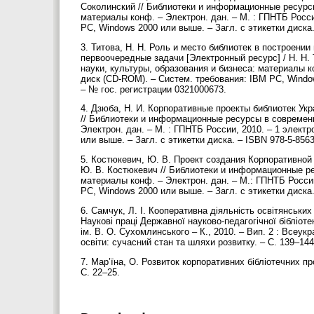
Соколинский // Библиотеки и информационные ресурсы
материалы конф. – Электрон. дан. – М. : ГПНТБ Росси
PC, Windows 2000 или выше. – Загл. с этикетки диска
3. Титова, Н. Н. Роль и место библиотек в построени
первоочередные задачи [Электронный ресурс] / Н. Н.
науки, культуры, образования и бизнеса: материалы ко
диск (CD-ROM). – Систем. требования: IBM PC, Window
– № гос. регистрации 0321000673.
4. Дзюба, Н. И. Корпоративные проекты библиотек Укр
// Библиотеки и информационные ресурсы в современн
Электрон. дан. – М. : ГПНТБ России, 2010. – 1 элект
или выше. – Загл. с этикетки диска. – ISBN 978-5-856
5. Костюкевич, Ю. В. Проект создания Корпоративной 
Ю. В. Костюкевич // Библиотеки и информационные ре
материалы конф. – Электрон. дан. – М.: ГПНТБ России
PC, Windows 2000 или выше. – Загл. с этикетки диска
6. Самчук, Л. І. Кооперативна діяльність освітянських 
Наукові праці Державної науково-педагогічної бібліот
ім. В. О. Сухомлинського – К., 2010. – Вип. 2 : Всеук
освіти: сучасний стан та шляхи розвитку. – С. 139–14
7. Мар’їна, О. Розвиток корпоративних бібліотечних про
С. 22–25.