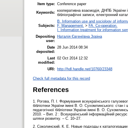
Item type:
Conference paper
кооперативна взаємодія, ДНПБ України і
Keywords:
бібліографічні записи, електронний ката
B. Information use and sociology of inform
Subjects:
F. Management.
>
FA. Co-operation.
I. Information treatment for information ser
Depositing
Наталія Євгеніївна Зоріна
user:
Date
28 Jun 2014 08:34
deposited:
Last
02 Oct 2014 12:32
modified:
URI:
http://hdl.handle.net/10760/23348
Check full metadata for this record
References
1. Рогова, П. І. Формування всеукраїнського галузево
бібліотеки України імені В. О. Сухомлинського: стан і 
педагогічної бібліотеки України імені В. О. Сухомлинс
2010. – Вип. 2 : Всеукраїнський інформаційний ресурс 
шляхи розвитку. – С. 10–27.
2. Соколинский, К. Е. Новые подходы к каталогизаци